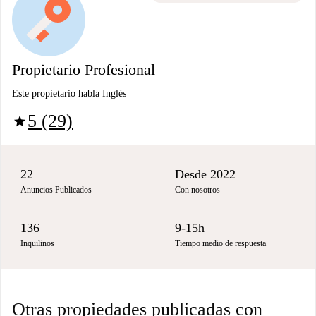
Propietario Profesional
Este propietario habla Inglés
5 (29)
star
22
Desde 2022
Anuncios Publicados
Con nosotros
136
9-15h
Inquilinos
Tiempo medio de respuesta
Otras propiedades publicadas con