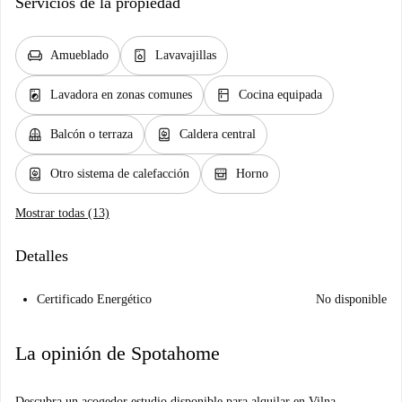
Servicios de la propiedad
chair
dishwasher_gen
Amueblado
Lavavajillas
local_laundry_service
kitchen
Lavadora en zonas comunes
Cocina equipada
balcony
water_heater
Balcón o terraza
Caldera central
water_heater
oven_gen
Otro sistema de calefacción
Horno
Mostrar todas (13)
Detalles
Certificado Energético
No disponible
La opinión de Spotahome
Descubra un acogedor estudio disponible para alquilar en Vilna,