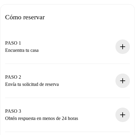
Cómo reservar
PASO 1
Encuentra tu casa
Proceso de reserva 100% online.
Casas y Propietarios verificados.
Tienes toda la información necesaria por adelantado.
PASO 2
Envía tu solicitud de reserva
Envía detalles básicos de tu perfil y de tu método de pago.
Recuerda que no te cobraremos nada hasta que el
propietario acepte.
PASO 3
Obtén respuesta en menos de 24 horas
El propietario tiene menos de 24 horas para confirmar.