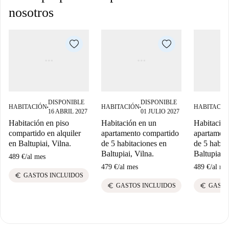
nosotros
DISPONIBLE
DISPONIBLE
HABITACIÓN
HABITACIÓN
HABITACIÓ
■
■
16 ABRIL 2027
01 JULIO 2027
Habitación en piso
Habitación en un
Habitación
compartido en alquiler
apartamento compartido
apartamen
en Baltupiai, Vilna.
de 5 habitaciones en
de 5 habit
Baltupiai, Vilna.
Baltupiai, 
489 €
/
al mes
479 €
/
al mes
489 €
/
al me
euro
GASTOS INCLUIDOS
euro
euro
GASTOS INCLUIDOS
GASTO