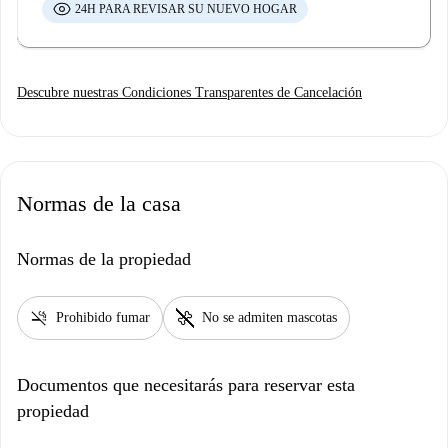
24H PARA REVISAR SU NUEVO HOGAR
Descubre nuestras Condiciones Transparentes de Cancelación
Normas de la casa
Normas de la propiedad
smoke_free
pet_supplies
Prohibido fumar
No se admiten mascotas
Documentos que necesitarás para reservar esta
propiedad