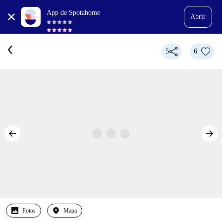
App de Spotahome
Abrir
5
6
Fotos
Mapa