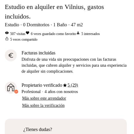
Estudio en alquiler en Vilnius, gastos
incluidos.
Estudio
0
Dormitorios
1
Baño
47
m2
visibility
favorite
person
507
visitas
6
veces guardado como favorito
5
interesados
ios_share
5
veces compartido
Facturas incluidas
euro
Disfruta de una vida sin preocupaciones con las facturas
incluidas, que cubren alquiler y servicios para una experiencia
de alquiler sin complicaciones.
star
Propietario verificado
5 (29)
Profesional
·
4 años
con nosotros
Más sobre este arrendador
Más sobre la verificación
¿Tienes dudas?