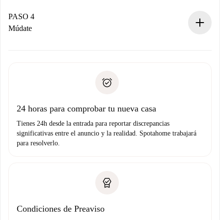
Si es aceptada, te haremos el cargo y te pondremos en
contacto con el propietario.
PASO 4
Si es rechazada: No te haremos ningún cargo y te
Múdate
ofreceremos alternativas.
Acuerda con el propietario los detalles de tu llegada,
Documentos necesarios si tu propiedad es “
Spotahome
recogida de llaves, etc.
plus
”.
Spotahome sólo transferirá el primer pago al propietario si
Documento de identidad o Pasaporte
no nos comunicas ningún problema.
Prueba de solvencia
Domiciliación del pago
24 horas para comprobar tu nueva casa
Tienes 24h desde la entrada para reportar discrepancias
significativas entre el anuncio y la realidad. Spotahome trabajará
para resolverlo.
Condiciones de Preaviso