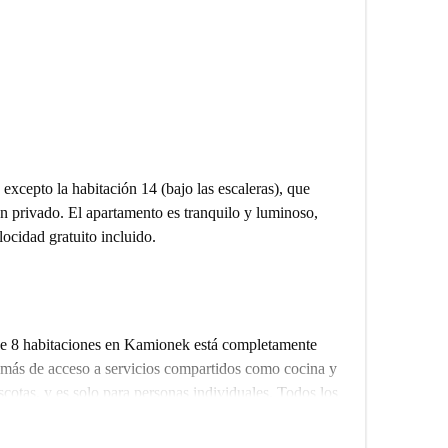
xcepto la habitación 14 (bajo las escaleras), que
n privado. El apartamento es tranquilo y luminoso,
elocidad gratuito incluido.
de 8 habitaciones en Kamionek está completamente
emás de acceso a servicios compartidos como cocina y
cotas, y es solo para personas individuales. Todos los
cluidos en el precio del alquiler. Además, Spotahome ha
rantiza una representación fiel.