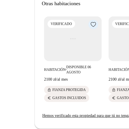
Otras habitaciones
Kamionek está cerca de múltiples atracciones y
Na Dom Z Figurą Matki Boskiej y Kapliczka Mu
lugares de interés cultural y artístico, lo que la 
VERIFICADO
VERIFI
DISPONIBLE 06
HABITACIÓN
HABITACIÓ
■
AGOSTO
2100 zł
/
al mes
2100 zł
/
al m
lock
lock
FIANZA PROTEGIDA
FIANZ
euro
euro
GASTOS INCLUIDOS
GASTO
Hemos verificado esta propiedad para que tú no teng