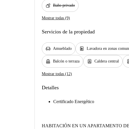
soap
Baño privado
Mostrar todas (9)
Servicios de la propiedad
chair
local_laundry_service
Amueblado
Lavadora en zonas comun
balcony
water_heater
water_
Balcón o terraza
Caldera central
Mostrar todas (12)
Detalles
Certificado Energético
HABITACIÓN EN UN APARTAMENTO DE 