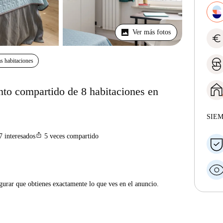
Ver más fotos
euro
s habitaciones
nto compartido de 8 habitaciones en
SIE
ios_share
7
interesados
5
veces compartido
gurar que obtienes exactamente lo que ves en el anuncio.