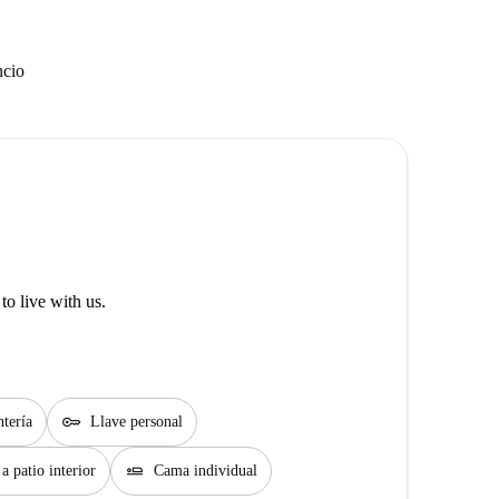
ncio
o live with us.
key
ntería
Llave personal
airline_seat_flat
a patio interior
Cama individual