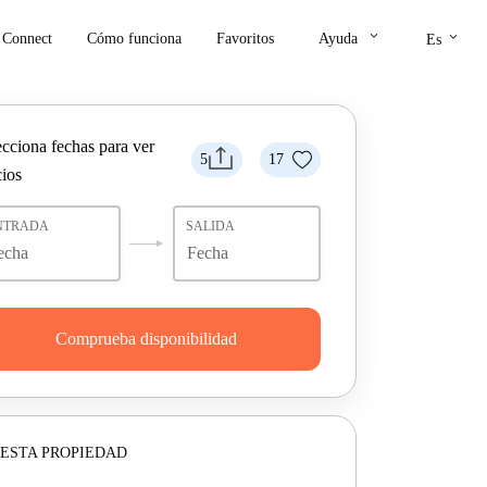
keyboard_arrow_down
keyboard_arrow_down
Connect
Cómo funciona
Favoritos
Ayuda
Es
ecciona fechas para ver
5
17
cios
NTRADA
SALIDA
Comprueba disponibilidad
ESTA PROPIEDAD