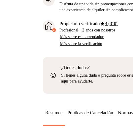
euro
Disfruta de una vida sin preocupaciones con 
una experiencia de alquiler sin complicacio
star
Propietario verificado
4 (310)
Profesional
·
2 años
con nosotros
Más sobre este arrendador
Más sobre la verificación
¿Tienes dudas?
sentiment_very_satisfied
Si tienes alguna duda o pregunta sobre est
aquí para ayudarte.
Resumen
Políticas de Cancelación
Normas 