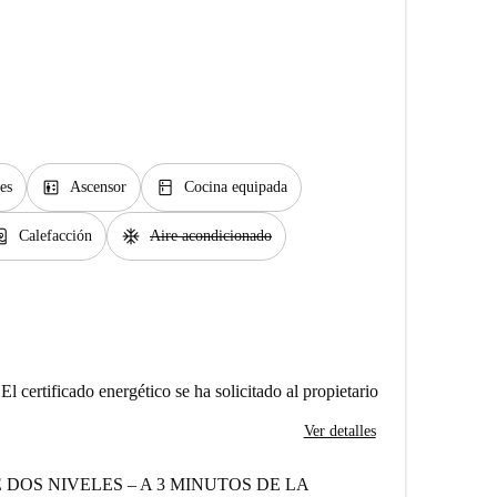
elevator
kitchen
es
Ascensor
Cocina equipada
heater
ac_unit
Calefacción
Aire acondicionado
El certificado energético se ha solicitado al propietario
Ver detalles
DOS NIVELES – A 3 MINUTOS DE LA