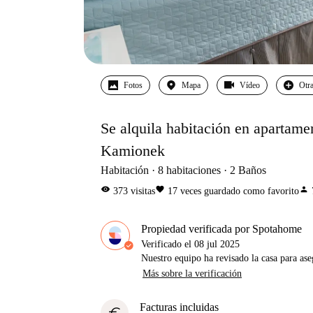
Fotos
Mapa
Vídeo
Otra
Se alquila habitación en apartame
Kamionek
Habitación
8
habitaciones
2
Baños
visibility
favorite
person
373
visitas
17
veces guardado como favorito
Propiedad verificada por Spotahome
Verificado el
08 jul 2025
Nuestro equipo ha revisado la casa para ase
Más sobre la verificación
Facturas incluidas