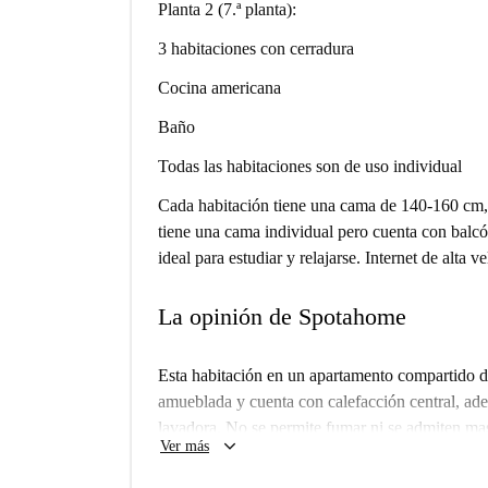
Planta 2 (7.ª planta):
3 habitaciones con cerradura
Cocina americana
Baño
Todas las habitaciones son de uso individual
Cada habitación tiene una cama de 140-160 cm, e
tiene una cama individual pero cuenta con balcó
ideal para estudiar y relajarse. Internet de alta v
La opinión de Spotahome
Esta habitación en un apartamento compartido 
amueblada y cuenta con calefacción central, ad
lavadora. No se permite fumar ni se admiten mas
keyboard_arrow_down
Ver más
gastos (electricidad, gas, agua y wifi) están in
revisado personalmente esta propiedad, lo que ga