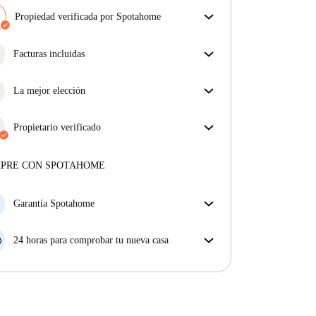
Propiedad verificada por Spotahome
Nuestro equipo ha revisado la casa para asegurar que
obtienes exactamente lo que ves en el anuncio.
Facturas incluidas
Más sobre la verificación
Disfruta de una vida sin preocupaciones con las
facturas incluidas, que cubren alquiler y servicios
La mejor elección
para una experiencia de alquiler sin complicaciones.
Propiedades seleccionadas para usted con precios
fantásticos, disponibilidad y primera categoría.
Propietario verificado
Profesional
·
2 años
con nosotros
Más sobre este arrendador
MPRE CON SPOTAHOME
Más sobre la verificación
Garantía Spotahome
Si el propietario cancela tu reserva dentro de las 48
horas previas a la fecha de entrada, Spotahome A) te
24 horas para comprobar tu nueva casa
ayudará a encontrar un nuevo alojamiento y cubrirá
Si existe alguna diferencia con el anuncio que viste
el hotel hasta que encuentres nueva casa o B) te hará
en Spotahome, comunícanoslo dentro de las 24 horas
la devolución íntegra de la reserva.
siguientes a tu llegada para que podamos buscar una
solución.