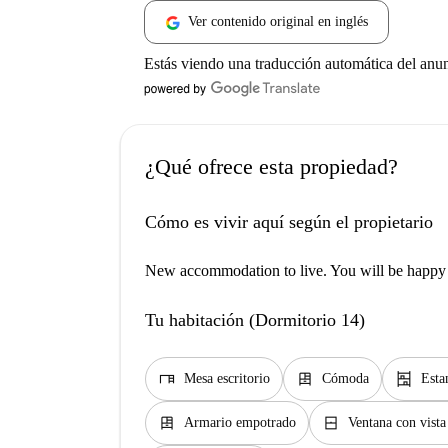
Ver contenido original en inglés
Estás viendo una traducción automática del anu
¿Qué ofrece esta propiedad?
Cómo es vivir aquí según el propietario
New accommodation to live. You will be happy t
Tu habitación (Dormitorio 14)
desk
dresser
shelves
Mesa escritorio
Cómoda
Esta
dresser
window_closed
Armario empotrado
Ventana con vista 