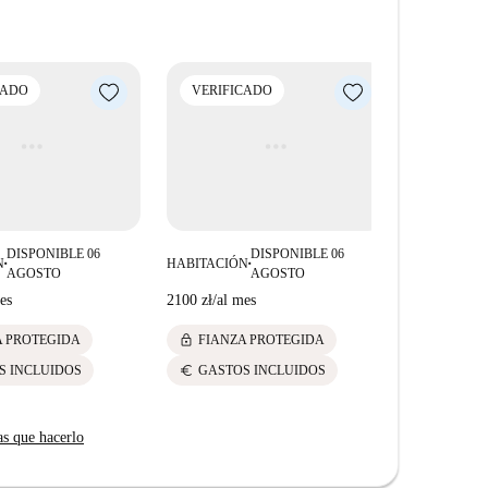
 zonas de interés, como el Mural "Foton", Kapliczka
rowana. La zona es vibrante y ofrece acceso a
convierte en un lugar excelente para vivir.
CADO
VERIFICADO
VERIFI
DISPONIBLE 06
DISPONIBLE 06
N
HABITACIÓN
HABITACIÓ
■
■
AGOSTO
AGOSTO
es
2100 zł
/
al mes
2100 zł
/
al m
lock
lock
A PROTEGIDA
FIANZA PROTEGIDA
FIANZ
euro
euro
S INCLUIDOS
GASTOS INCLUIDOS
GASTO
as que hacerlo