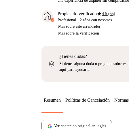
una experiencia de alquiler sin complicacio
star
Propietario verificado
4.5 (55)
Profesional
·
2 años
con nosotros
Más sobre este arrendador
Más sobre la verificación
¿Tienes dudas?
sentiment_very_satisfied
Si tienes alguna duda o pregunta sobre est
aquí para ayudarte.
Resumen
Políticas de Cancelación
Normas 
Ver contenido original en inglés