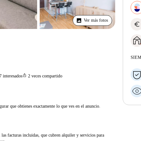
Ver más fotos
euro
SIE
ios_share
7
interesados
2
veces compartido
gurar que obtienes exactamente lo que ves en el anuncio.
las facturas incluidas, que cubren alquiler y servicios para