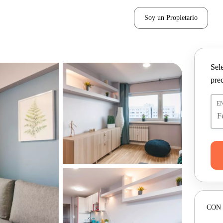
Soy un Propietario
Sel
pre
E
CON 