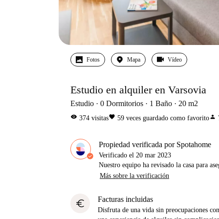
Fotos
Mapa
Vídeo
Estudio en alquiler en Varsovia
Estudio
0
Dormitorios
1
Baño
20
m2
visibility
favorite
person
374
visitas
59
veces guardado como favorito
Propiedad verificada por Spotahome
Verificado el
20 mar 2023
Nuestro equipo ha revisado la casa para ase
Más sobre la verificación
Facturas incluidas
euro
Disfruta de una vida sin preocupaciones con 