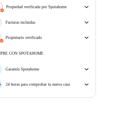
Propiedad verificada por Spotahome
Nuestro equipo ha revisado la casa para asegurar que
obtienes exactamente lo que ves en el anuncio.
Facturas incluidas
Más sobre la verificación
Disfruta de una vida sin preocupaciones con las
facturas incluidas, que cubren alquiler y servicios
Propietario verificado
para una experiencia de alquiler sin complicaciones.
Profesional
·
2 años
con nosotros
Más sobre este arrendador
MPRE CON SPOTAHOME
Más sobre la verificación
Garantía Spotahome
Si el propietario cancela tu reserva dentro de las 48
horas previas a la fecha de entrada, Spotahome A) te
24 horas para comprobar tu nueva casa
ayudará a encontrar un nuevo alojamiento y cubrirá
Si existe alguna diferencia con el anuncio que viste
el hotel hasta que encuentres nueva casa o B) te hará
en Spotahome, comunícanoslo dentro de las 24 horas
la devolución íntegra de la reserva.
siguientes a tu llegada para que podamos buscar una
solución.