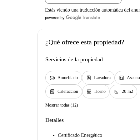
Estás viendo una traducción automática del anu
¿Qué ofrece esta propiedad?
Servicios de la propiedad
chair
local_laundry_service
elevator
Amueblado
Lavadora
Ascens
water_heater
oven_gen
square_foot
Calefacción
Horno
20 m2
Mostrar todas (12)
Detalles
Certificado Energético