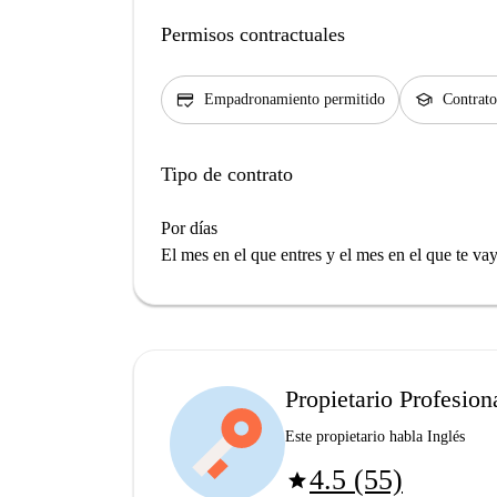
Permisos contractuales
credit_score
school
Empadronamiento permitido
Contrato
Tipo de contrato
Por días
El mes en el que entres y el mes en el que te va
Propietario Profesion
Este propietario habla Inglés
4.5 (55)
star