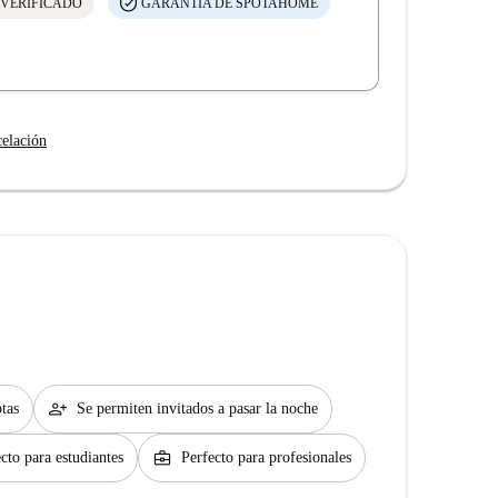
 VERIFICADO
GARANTÍA DE SPOTAHOME
celación
person_add
tas
Se permiten invitados a pasar la noche
business_center
cto para estudiantes
Perfecto para profesionales