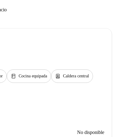
ncio
kitchen
water_heater
or
Cocina equipada
Caldera central
No disponible