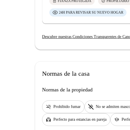
lock
check_circle
FIANZA PROTEGIDA
PROPIETARIO
24H PARA REVISAR SU NUEVO HOGAR
Descubre nuestras Condiciones Transparentes de Can
Normas de la casa
Normas de la propiedad
smoke_free
pet_supplies
Prohibido fumar
No se admiten masco
partner_heart
school
Perfecto para estancias en pareja
Perfe