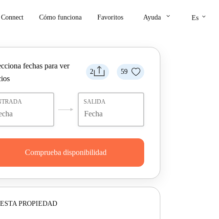
keyboard_arrow_down
keyboard_arrow_down
Connect
Cómo funciona
Favoritos
Ayuda
Es
ecciona fechas para ver
2
59
cios
NTRADA
SALIDA
Comprueba disponibilidad
ESTA PROPIEDAD