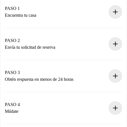
PASO 1
Encuentra tu casa
Proceso de reserva 100% online.
Casas y Propietarios verificados.
Tienes toda la información necesaria por adelantado.
PASO 2
Envía tu solicitud de reserva
Envía detalles básicos de tu perfil y de tu método de pago.
Recuerda que no te cobraremos nada hasta que el
propietario acepte.
PASO 3
Obtén respuesta en menos de 24 horas
El propietario tiene menos de 24 horas para confirmar.
Si es aceptada, te haremos el cargo y te pondremos en
contacto con el propietario.
PASO 4
Si es rechazada: No te haremos ningún cargo y te
Múdate
ofreceremos alternativas.
Acuerda con el propietario los detalles de tu llegada,
Documentos necesarios si tu propiedad es “
Spotahome