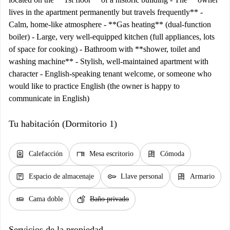
lives in the apartment permanently but travels frequently** -
Calm, home-like atmosphere - **Gas heating** (dual-function
boiler) - Large, very well-equipped kitchen (full appliances, lots
of space for cooking) - Bathroom with **shower, toilet and
washing machine** - Stylish, well-maintained apartment with
character - English-speaking tenant welcome, or someone who
would like to practice English (the owner is happy to
communicate in English)
Tu habitación (Dormitorio 1)
water_heater
desk
dresser
Calefacción
Mesa escritorio
Cómoda
package
key
dresser
Espacio de almacenaje
Llave personal
Armario
airline_seat_flat
soap
Cama doble
Baño privado
Servicios de la propiedad