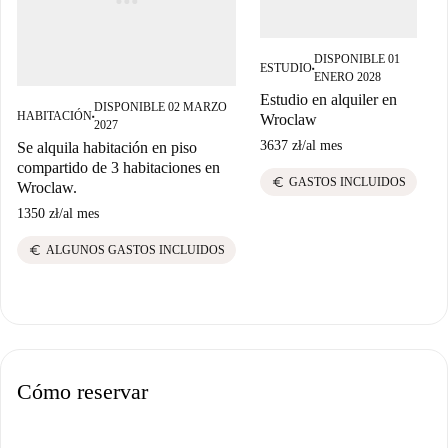
DISPONIBLE 01
ESTUDIO
■
ENERO 2028
Estudio en alquiler en
DISPONIBLE 02 MARZO
HABITACIÓN
Wroclaw
■
2027
E
3637 zł
/
al mes
Se alquila habitación en piso
2
compartido de 3 habitaciones en
euro
GASTOS INCLUIDOS
Wroclaw.
1350 zł
/
al mes
euro
ALGUNOS GASTOS INCLUIDOS
Cómo reservar