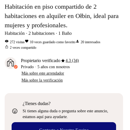
Habitación en piso compartido de 2
habitaciones en alquiler en Ołbin, ideal para
mujeres y profesionales.
Habitación
2
habitaciones
1
Baño
visibility
favorite
person
272
visitas
10
veces guardado como favorito
20
interesados
ios_share
2
veces compartido
star
Propietario verificado
4.3 (34)
Privado
·
5 años
con nosotros
Más sobre este arrendador
Más sobre la verificación
¿Tienes dudas?
sentiment_very_satisfied
Si tienes alguna duda o pregunta sobre este anuncio,
estamos aquí para ayudarte.