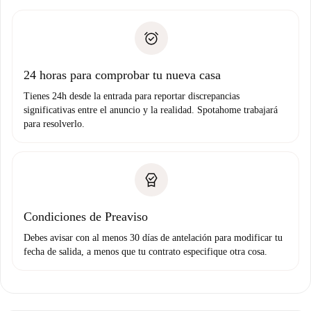
recogida de llaves, etc.
plus
”.
Spotahome sólo transferirá el primer pago al propietario si
Documento de identidad o Pasaporte
no nos comunicas ningún problema.
Prueba de solvencia
Domiciliación del pago
24 horas para comprobar tu nueva casa
Tienes 24h desde la entrada para reportar discrepancias
significativas entre el anuncio y la realidad. Spotahome trabajará
para resolverlo.
Condiciones de Preaviso
Debes avisar con al menos 30 días de antelación para modificar tu
fecha de salida, a menos que tu contrato especifique otra cosa.