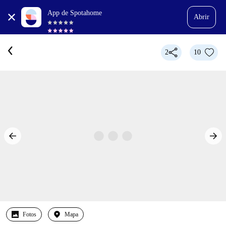
App de Spotahome
Abrir
2
10
Fotos
Mapa