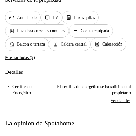
chair
tv
dishwasher_gen
Amueblado
TV
Lavavajillas
local_laundry_service
kitchen
Lavadora en zonas comunes
Cocina equipada
balcony
water_heater
water_heater
Balcón o terraza
Caldera central
Calefacción
Mostrar todas (9)
Detalles
Certificado
El certificado energético se ha solicitado al
Energético
propietario
Ver detalles
La opinión de Spotahome