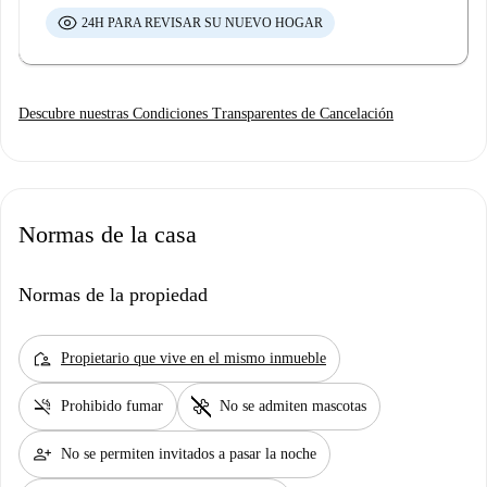
24H PARA REVISAR SU NUEVO HOGAR
Descubre nuestras Condiciones Transparentes de Cancelación
Normas de la casa
Normas de la propiedad
location_away
Propietario que vive en el mismo inmueble
smoke_free
pet_supplies
Prohibido fumar
No se admiten mascotas
person_add
No se permiten invitados a pasar la noche