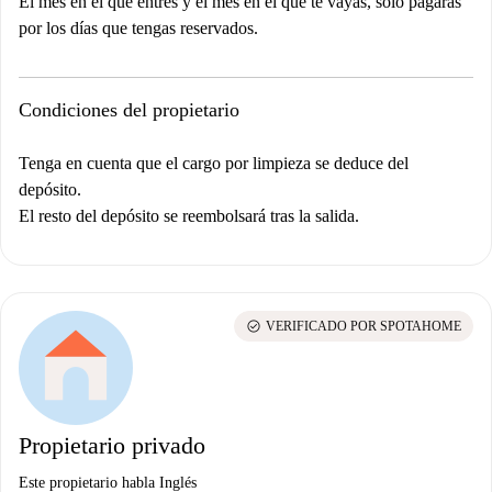
El mes en el que entres y el mes en el que te vayas, solo pagarás
por los días que tengas reservados.
Condiciones del propietario
Tenga en cuenta que el cargo por limpieza se deduce del
depósito.
El resto del depósito se reembolsará tras la salida.
check_circle
VERIFICADO POR SPOTAHOME
Propietario privado
Este propietario habla Inglés