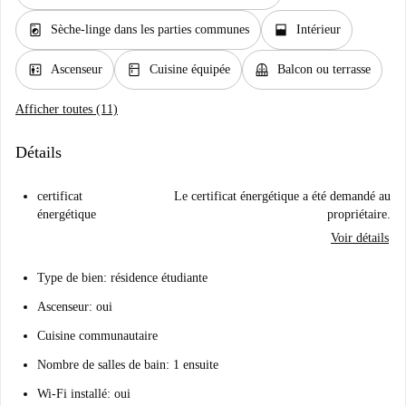
local_laundry_service
window_open
Sèche-linge dans les parties communes
Intérieur
elevator
kitchen
balcony
Ascenseur
Cuisine équipée
Balcon ou terrasse
Afficher toutes (11)
Détails
certificat
Le certificat énergétique a été demandé au
énergétique
propriétaire.
Voir détails
Type de bien: résidence étudiante
Ascenseur: oui
Cuisine communautaire
Nombre de salles de bain: 1 ensuite
Wi-Fi installé: oui