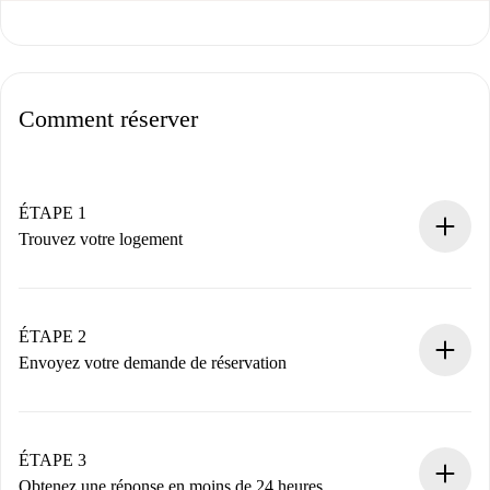
Comment réserver
ÉTAPE 1
Trouvez votre logement
Processus de réservation 100% en ligne.
Logements et Propriétaires vérifiés.
Vous disposez à l’avance de toutes les informations
ÉTAPE 2
nécessaires.
Envoyez votre demande de réservation
Envoyez les informations essentielles sur votre profil et
votre mode de paiement.
Nous ne vous facturerons rien tant que le propriétaire
ÉTAPE 3
n’aura pas accepté.
Obtenez une réponse en moins de 24 heures