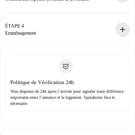
Le propriétaire dispose de 24 heures pour confirmer.
Si accepté, nous vous facturerons et vous mettrons en
contact avec le propriétaire.
ÉTAPE 4
Si refusé : aucun prélèvement et nous vous proposerons
Emménagement
d’autres options.
Accordez avec le propriétaire les détails de votre arrivée,
Documents requis si votre logement est «
Spotahome plus
remise des clés, etc.
».
Spotahome transférera le premier paiement au propriétaire
Pièce d’identité ou Passeport
uniquement si aucun problème n'est signalé.
Justificatif de solvabilité
Domiciliation bancaire
Politique de Vérification 24h
Vous disposez de 24h après l’arrivée pour signaler toute différence
importante entre l’annonce et le logement. Spotahome fera le
nécessaire.