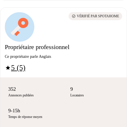
check_circle
VÉRIFIÉ PAR SPOTAHOME
Propriétaire professionnel
Ce propriétaire parle Anglais
5 (5)
star
352
9
Annonces publiées
Locataires
9-15h
Temps de réponse moyen