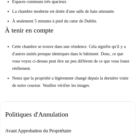
Espaces communs très spacieux.
Assurez-vous de dire bonjour aux chiens résidents Bear, Gizmo et
La chambre moderne est dotée d'une salle de bain attenante.
Willoughby!
À seulement 5 minutes à pied du cœur de Dublin.
Nous pensons qu'il est idéal pour les personnes sortantes à la recherche
À tenir en compte
d'une commodité centrale. Vous êtes à seulement 5 minutes de O'Connell
Street et en plein cœur de Dublin. Vous y trouverez des magasins, des
Cette chambre se trouve dans une résidence. Cela signifie qu'il y a
restaurants, un cinéma et des sites d'intérêt comme The Spire.
d'autres unités presque identiques dans le bâtiment. Donc, ce que
Aidez-moi à me décider ...
vous voyez ci-dessus peut être un peu différent de ce que vous louez
Cette propriété est bien placée pour plusieurs collèges dont TU Dublin,
réellement.
DCU et Trinity. RCSI est à seulement 4 minutes sur le Luas. Il est idéal
Notez que la propriété a légèrement changé depuis la dernière visite
pour les mondains à la recherche d'un endroit central pour s'amuser.
de notre coureur. Veuillez vérifier les images.
Prenez vos nouveaux amis et frappez la ville, la ville est à portée de
main ici.
Votre vérificateur à domicile, Jenny, a déclaré:
Politiques d'Annulation
«J'ai adoré cette propriété. C'est en plein centre-ville, et la salle utilise
vraiment très bien tous les coins et recoins. "
Avant Approbation du Propriétaire