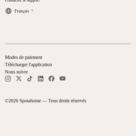
Contactez le support
keyboard_arrow_down
Français
Modes de paiement
Télécharger l'application
Nous suivre
©
2026
Spotahome —
Tous droits réservés