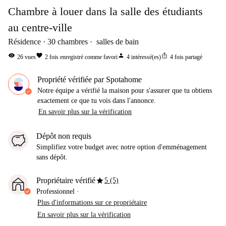
Chambre à louer dans la salle des étudiants
au centre-ville
Résidence
30
chambres
salles de bain
visibility
favorite
person
ios_share
26
vues
2
fois enregistré comme favori
4
intéressé(es)
4
fois partagé
Propriété vérifiée par Spotahome
Notre équipe a vérifié la maison pour s'assurer que tu obtiens
exactement ce que tu vois dans l'annonce.
En savoir plus sur la vérification
Dépôt non requis
Simplifiez votre budget avec notre option d'emménagement
sans dépôt.
star
Propriétaire vérifié
5 (5)
Professionnel
·
Plus d'informations sur ce propriétaire
En savoir plus sur la vérification