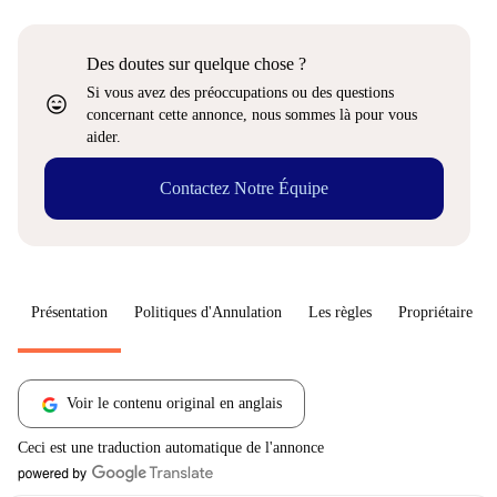
Des doutes sur quelque chose ?
Si vous avez des préoccupations ou des questions
sentiment_very_satisfied
concernant cette annonce, nous sommes là pour vous
aider.
Contactez Notre Équipe
Présentation
Politiques d'Annulation
Les règles
Propriétaire
Voir le contenu original en anglais
Ceci est une traduction automatique de l'annonce