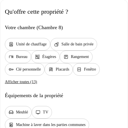
Qu'offre cette propriété ?
Votre chambre (Chambre 8)
water_heater
soap
Unité de chauffage
Salle de bain privée
desk
shelves
package
Bureau
Étagères
Rangement
key
dresser
window_closed
Clé personnelle
Placards
Fenêtre
Afficher toutes (13)
Équipements de la propriété
chair
tv
Meublé
TV
local_laundry_service
Machine à laver dans les parties communes