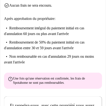
check_circle
Aucun frais ne sera encouru.
Après approbation du propriétaire:
Remboursement intégral du paiement initial
en cas
d'annulation 60 jours ou plus avant l'arrivée
Remboursement de 50% du paiement initial
en cas
d'annulation entre 30 et 59 jours avant l'arrivée
Non remboursable
en cas d'annulation 29 jours ou moins
avant l'arrivée
error
Une fois qu'une réservation est confirmée, les frais de
Spotahome
ne sont pas remboursables
.
Et rappelez-vous, avec cette propriété vous aurez