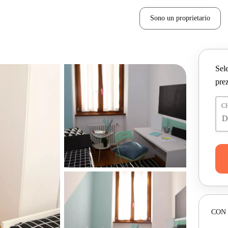
Sono un proprietario
Sele
prez
C
CON