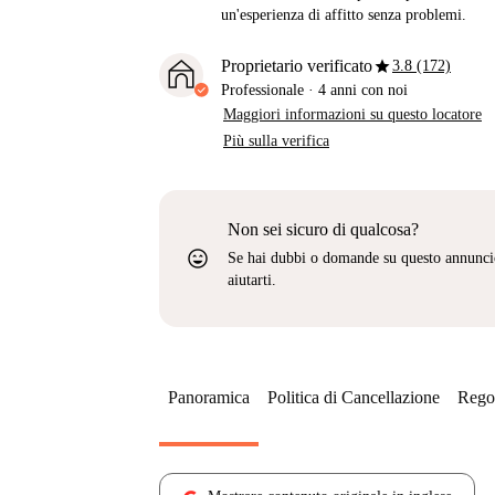
un'esperienza di affitto senza problemi.
star
Proprietario verificato
3.8 (172)
Professionale
·
4 anni
con noi
Maggiori informazioni su questo locatore
Più sulla verifica
Non sei sicuro di qualcosa?
sentiment_very_satisfied
Se hai dubbi o domande su questo annunci
aiutarti.
Panoramica
Politica di Cancellazione
Regol