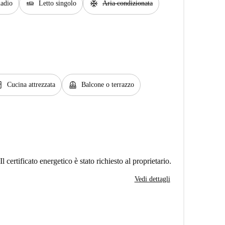
airline_seat_flat
ac_unit
adio
Letto singolo
Aria condizionata
hen
balcony
Cucina attrezzata
Balcone o terrazzo
Il certificato energetico è stato richiesto al proprietario.
Vedi dettagli