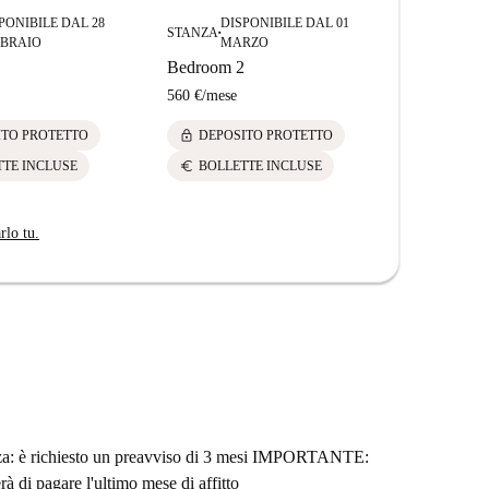
PONIBILE DAL 28
DISPONIBILE DAL 01
DIS
STANZA
STANZA
■
■
BBRAIO
MARZO
NO
Bedroom 2
Bedroom 5
560 €
/
mese
560 €
/
mese
lock
lock
ITO PROTETTO
DEPOSITO PROTETTO
DEPOS
euro
euro
TTE INCLUSE
BOLLETTE INCLUSE
BOLLE
rlo tu.
tanza: è richiesto un preavviso di 3 mesi IMPORTANTE:
rà di pagare l'ultimo mese di affitto