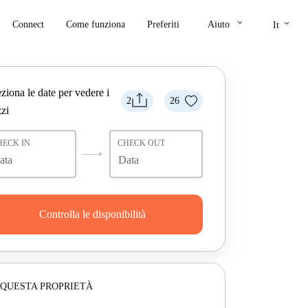
keyboard_arrow_down
keyboard_arrow_down
Connect
Come funziona
Preferiti
Aiuto
It
ziona le date per vedere i
2
26
zi
HECK IN
CHECK OUT
Controlla le disponibilità
 QUESTA PROPRIETÀ