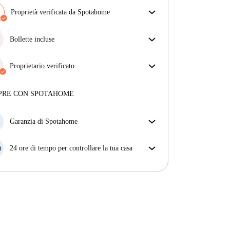
Proprietà verificata da Spotahome
Il nostro team ha verificato la casa per assicurarsi che
ottieni esattamente ciò che vedi nell'annuncio.
Bollette incluse
Più sulla verifica
Goditi una vita senza preoccupazioni con le bollette
incluse, che coprono l'affitto e le utenze per
Proprietario verificato
un'esperienza di affitto senza problemi.
Professionale
·
4 anni
con noi
Maggiori informazioni su questo locatore
PRE CON SPOTAHOME
Più sulla verifica
Garanzia di Spotahome
Se il proprietario di casa cancella la tua prenotazione
con breve preavviso, noi A) ti pagheremo un hotel e
24 ore di tempo per controllare la tua casa
ti aiuteremo a trovare un'altra nuova sistemazione, o
Se l'appartamento non è come te lo aspettavi
B) ti rimborseremo totalmente
dall'annuncio, faccelo sapere entro le prime 24 ore
dall'entrata e ci impegneremo per trovare una
soluzione.