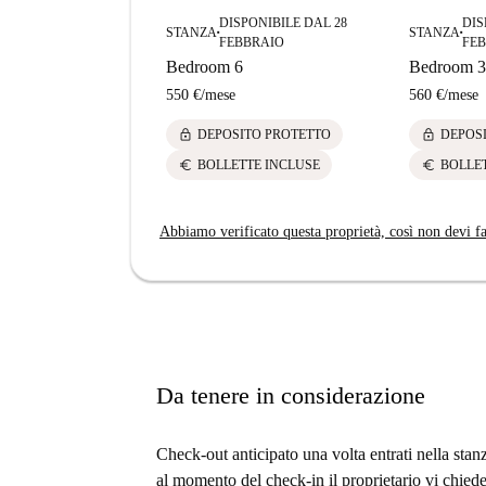
DISPONIBILE DAL 28
DIS
STANZA
STANZA
■
■
FEBBRAIO
FE
Bedroom 6
Bedroom 3
550 €
/
mese
560 €
/
mese
lock
lock
DEPOSITO PROTETTO
DEPOS
euro
euro
BOLLETTE INCLUSE
BOLLE
Abbiamo verificato questa proprietà, così non devi fa
Da tenere in considerazione
Check-out anticipato una volta entrati nella s
al momento del check-in il proprietario vi chiede