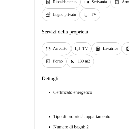
water_heater
desk
dresser
Riscaldamento
Scrivania
Arm
soap
tv
Bagno privato
TV
Servizi della proprietà
chair
tv
local_laundry_service
kitc
Arredato
TV
Lavatrice
oven_gen
square_foot
Forno
130 m2
Dettagli
Certificato energetico
Tipo di proprietà: appartamento
Numero di bagni: 2