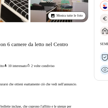
Mostra tutte le foto
euro
con 6 camere da letto nel Centro
SEM
person
ios_share
ito
10
interessato
2
volte condiviso
curarsi che ottieni esattamente ciò che vedi nell'annuncio.
ollette incluse, che coprono l'affitto e le utenze per