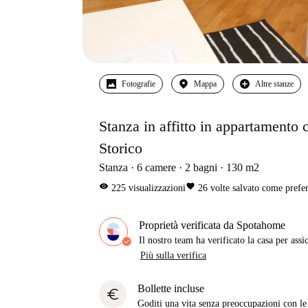
Fotografie
Mappa
Altre stanze
Stanza in affitto in appartamento 
Storico
Stanza
6
camere
2
bagni
130
m2
visibility
favorite
225
visualizzazioni
26
volte salvato come prefer
Proprietà verificata da Spotahome
Il nostro team ha verificato la casa per assi
Più sulla verifica
Bollette incluse
euro
Goditi una vita senza preoccupazioni con le b