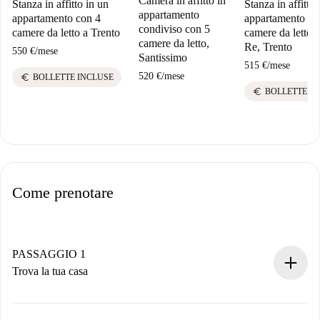
Camera in affitto in
Stanza in affitto in un
Stanza in affitto 
appartamento
appartamento con 4
appartamento co
condiviso con 5
camere da letto a Trento
camere da letto a
camere da letto,
Re, Trento
550 €
/
mese
Santissimo
515 €
/
mese
520 €
/
mese
euro
BOLLETTE INCLUSE
euro
BOLLETTE I
Come prenotare
PASSAGGIO 1
Trova la tua casa
Processo di prenotazione 100% online.
Case e Proprietari verificati.