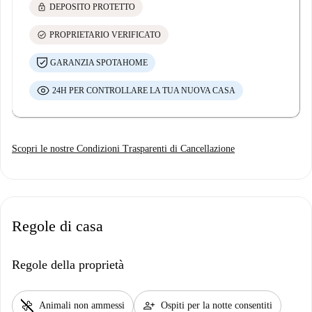
lock
DEPOSITO PROTETTO
check_circle
PROPRIETARIO VERIFICATO
GARANZIA SPOTAHOME
24H PER CONTROLLARE LA TUA NUOVA CASA
Scopri le nostre Condizioni Trasparenti di Cancellazione
Regole di casa
Regole della proprietà
pet_supplies
person_add
Animali non ammessi
Ospiti per la notte consentiti