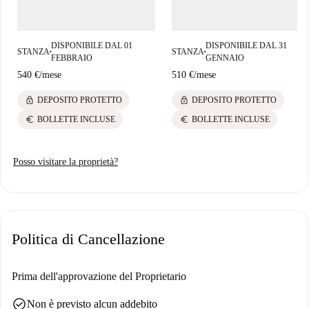
supermercati come Aldi e NaturaSì, che offrono la comodità di fare la
spesa quotidiana. Godetevi la vivace atmosfera di Santissimo
soggiornando in questa fantastica proprietà.
DISPONIBILE DAL 01
DISPONIBILE DAL 31
STANZA
STANZA
■
■
FEBBRAIO
GENNAIO
540 €
/
mese
510 €
/
mese
lock
lock
DEPOSITO PROTETTO
DEPOSITO PROTETTO
euro
euro
BOLLETTE INCLUSE
BOLLETTE INCLUSE
Posso visitare la proprietà?
Politica di Cancellazione
Prima dell'approvazione del Proprietario
check_circle
Non è previsto alcun addebito