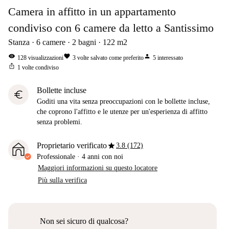
Camera in affitto in un appartamento
condiviso con 6 camere da letto a Santissimo
Stanza
6
camere
2
bagni
122
m2
visibility
favorite
person
128
visualizzazioni
3
volte salvato come preferito
5
interessato
ios_share
1
volte condiviso
Bollette incluse
euro
Goditi una vita senza preoccupazioni con le bollette incluse,
che coprono l'affitto e le utenze per un'esperienza di affitto
senza problemi.
star
Proprietario verificato
3.8 (172)
Professionale
·
4 anni
con noi
Maggiori informazioni su questo locatore
Più sulla verifica
Non sei sicuro di qualcosa?