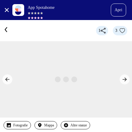
App Spotahome
Apri
1
3
Fotografie
Mappa
Altre stanze