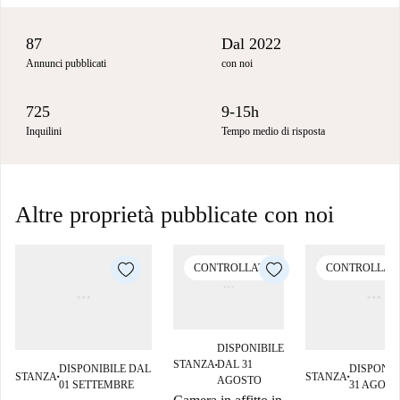
87
Dal 2022
Annunci pubblicati
con noi
725
9-15h
Inquilini
Tempo medio di risposta
Altre proprietà pubblicate con noi
CONTROLLATO
CONTROLLAT
DISPONIBILE
STANZA
DAL 31
DISPONIBILE DAL
DISPONIB
■
STANZA
STANZA
■
■
AGOSTO
01 SETTEMBRE
31 AGOST