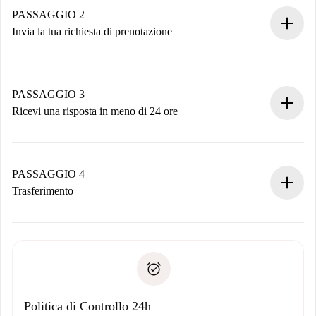
Hai tutte le informazioni necessarie in anticipo.
PASSAGGIO 2
Invia la tua richiesta di prenotazione
Invia dettagli base del tuo profilo e metodo di pagamento.
Ricorda che non ti addebiteremo nulla finché il proprietario
non accetta.
PASSAGGIO 3
Ricevi una risposta in meno di 24 ore
Il proprietario ha fino a 24 ore per confermare.
Se accettata, ti addebiteremo il pagamento e ti metteremo in
contatto con il proprietario.
PASSAGGIO 4
Se rifiutata: non ti addebiteremo nulla e ti proporremo
Trasferimento
alternative.
Concorda con il proprietario i dettagli del tuo arrivo, ritiro
Documenti richiesti se la proprietà è “
Spotahome plus
”.
delle chiavi, ecc.
Documento d'identità o Passaporto
Spotahome trasferirà il primo pagamento al proprietario
Prova di solvibilità
solo se non segnali problemi.
Domiciliazione del pagamento
Politica di Controllo 24h