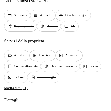
La tua stanza (Stanza 5)
desk
dresser
airline_seat_flat
Scrivania
Armadio
Due letti singoli
soap
balcony
tv
Bagno privato
Balcone
TV
Servizi della proprietà
chair
local_laundry_service
elevator
Arredato
Lavatrice
Ascensore
kitchen
balcony
oven_gen
Cucina attrezzata
Balcone o terrazzo
Forno
square_foot
dishwasher_gen
122 m2
Lavastoviglie
Mostra tutti (11)
Dettagli