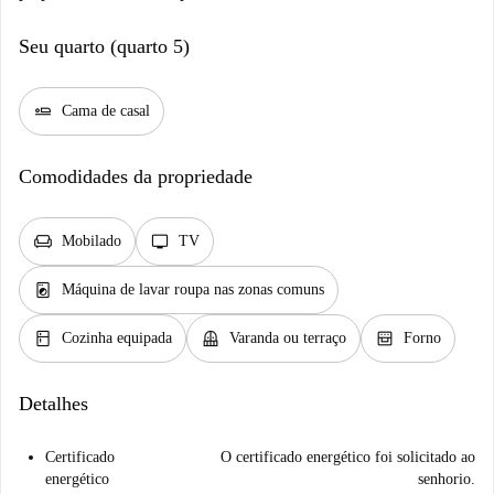
Seu quarto (quarto 5)
airline_seat_flat
Cama de casal
Comodidades da propriedade
chair
tv
Mobilado
TV
local_laundry_service
Máquina de lavar roupa nas zonas comuns
kitchen
balcony
oven_gen
Cozinha equipada
Varanda ou terraço
Forno
Detalhes
Certificado
O certificado energético foi solicitado ao
energético
senhorio.