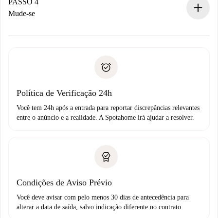
proprietário.
PASSO 4
Se recusada: não cobraremos nada e ofereceremos
Mude-se
alternativas.
Combine os detalhes da chegada com o proprietário,
Documentos necessários para “
Spotahome plus
”.
entrega das chaves, etc.
Documento de identidade ou Passaporte
A Spotahome só transferirá o primeiro pagamento se você
Comprovante de solvência
não comunicar nenhum problema.
Débito direto bancário
Política de Verificação 24h
Você tem 24h após a entrada para reportar discrepâncias relevantes
entre o anúncio e a realidade. A Spotahome irá ajudar a resolver.
Condições de Aviso Prévio
Você deve avisar com pelo menos 30 dias de antecedência para
alterar a data de saída, salvo indicação diferente no contrato.