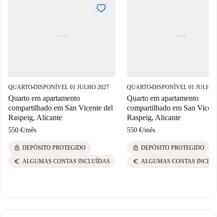
QUARTO
DISPONÍVEL 01 JULHO 2027
QUARTO
DISPONÍVEL 01 JULHO 
■
■
Quarto em apartamento
Quarto em apartamento
compartilhado em San Vicente del
compartilhado em San Vicent
Raspeig, Alicante
Raspeig, Alicante
550 €
/
mês
550 €
/
mês
lock
lock
DEPÓSITO PROTEGIDO
DEPÓSITO PROTEGIDO
euro
euro
ALGUMAS CONTAS INCLUÍDAS
ALGUMAS CONTAS INCLU