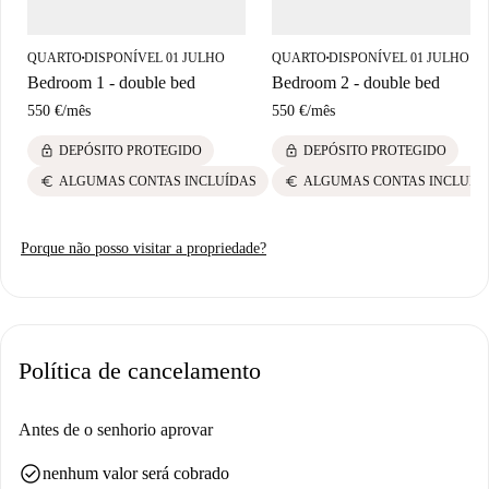
Vicente del Raspeig e Alicante. Fica perto de atrações turísticas
renomadas, como as Festas Moros e Cristãs e o Posto de Informações
QUARTO
DISPONÍVEL 01 JULHO
QUARTO
DISPONÍVEL 01 JULHO
■
■
Turísticas de San Vicente del Raspeig. Além disso, há ótimas opções
Bedroom 1 - double bed
Bedroom 2 - double bed
gastronômicas nas proximidades, incluindo o Restaurante Pascualet para
550 €
/
mês
550 €
/
mês
sabores locais e o Restaurante Garden Indian-Tex Mex para culinária
diversificada. Experimente as delícias culturais e culinárias desta região
lock
lock
DEPÓSITO PROTEGIDO
DEPÓSITO PROTEGIDO
durante a sua estadia.
euro
euro
ALGUMAS CONTAS INCLUÍDAS
ALGUMAS CONTAS INCLUÍD
Porque não posso visitar a propriedade?
Política de cancelamento
Antes de o senhorio aprovar
check_circle
nenhum valor será cobrado