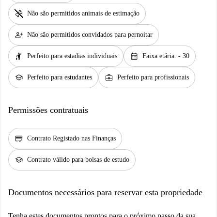
pet_supplies
Não são permitidos animais de estimação
person_add
Não são permitidos convidados para pernoitar
hail
calendar_month
Perfeito para estadias individuais
Faixa etária: - 30
school
business_center
Perfeito para estudantes
Perfeito para profissionais
Permissões contratuais
credit_score
Contrato Registado nas Finanças
school
Contrato válido para bolsas de estudo
Documentos necessários para reservar esta propriedade
Tenha estes documentos prontos para o próximo passo da sua