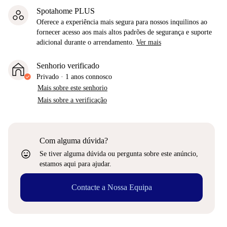
Spotahome PLUS
Oferece a experiência mais segura para nossos inquilinos ao
fornecer acesso aos mais altos padrões de segurança e suporte
adicional durante o arrendamento.
Ver mais
Senhorio verificado
Privado
·
1 anos
connosco
Mais sobre este senhorio
Mais sobre a verificação
Com alguma dúvida?
sentiment_very_satisfied
Se tiver alguma dúvida ou pergunta sobre este anúncio,
estamos aqui para ajudar.
Contacte a Nossa Equipa