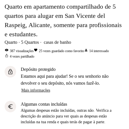
Quarto em apartamento compartilhado de 5
quartos para alugar em San Vicente del
Raspeig, Alicante, somente para profissionais
e estudantes.
Quarto
5
Quartos
casas de banho
visibility
favorite
person
387
visualizações
25
vezes guardado como favorito
14
interessado
ios_share
4
vezes partilhado
Depósito protegido
lock
Estamos aqui para ajudar! Se o seu senhorio não
devolver o seu depósito, nós vamos fazê-lo.
Mais informações
Algumas contas incluídas
euro
Algumas despesas estão incluídas, outras não. Verifica a
descrição do anúncio para ver quais as despesas estão
incluídas na tua renda e quais terás de pagar à parte.