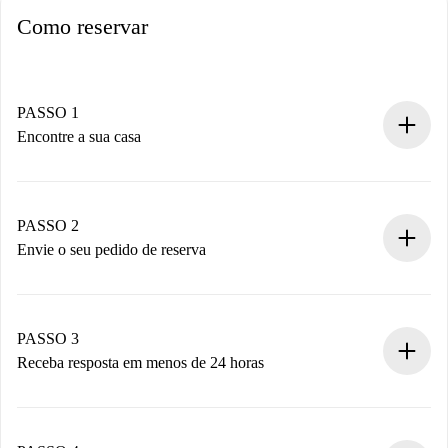
Como reservar
PASSO 1
Encontre a sua casa
Processo de reserva 100% online.
Casas e Proprietários verificados.
Você tem todas as informações necessárias
PASSO 2
antecipadamente.
Envie o seu pedido de reserva
Envie detalhes básicos do seu perfil e método de
pagamento.
Não cobramos nada até que o proprietário confirme.
PASSO 3
Receba resposta em menos de 24 horas
O proprietário tem até 24 horas para confirmar.
Se aceita, faremos a cobrança e conectaremos você ao