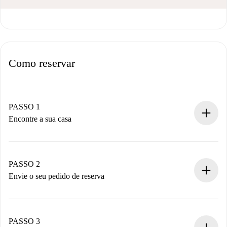
Como reservar
PASSO 1
Encontre a sua casa
Processo de reserva 100% online.
Casas e Proprietários verificados.
Você tem todas as informações necessárias
PASSO 2
antecipadamente.
Envie o seu pedido de reserva
Envie detalhes básicos do seu perfil e método de
pagamento.
Não cobramos nada até que o proprietário confirme.
PASSO 3