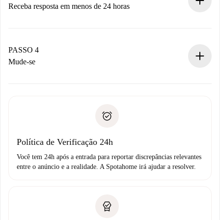
Receba resposta em menos de 24 horas
O proprietário tem até 24 horas para confirmar.
Se aceita, faremos a cobrança e conectaremos você ao
proprietário.
PASSO 4
Se recusada: não cobraremos nada e ofereceremos
Mude-se
alternativas.
Combine os detalhes da chegada com o proprietário,
Documentos necessários para “
Spotahome plus
”.
entrega das chaves, etc.
Documento de identidade ou Passaporte
A Spotahome só transferirá o primeiro pagamento se você
Comprovante de solvência
não comunicar nenhum problema.
Débito direto bancário
Política de Verificação 24h
Você tem 24h após a entrada para reportar discrepâncias relevantes
entre o anúncio e a realidade. A Spotahome irá ajudar a resolver.