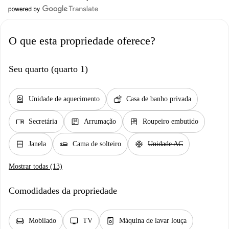
O que esta propriedade oferece?
Seu quarto (quarto 1)
water_heater
soap
Unidade de aquecimento
Casa de banho privada
desk
package
dresser
Secretária
Arrumação
Roupeiro embutido
window_closed
airline_seat_flat
ac_unit
Janela
Cama de solteiro
Unidade AC
Mostrar todas (13)
Comodidades da propriedade
chair
tv
dishwasher_gen
Mobilado
TV
Máquina de lavar louça