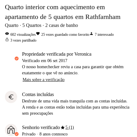
Quarto interior com aquecimento em
apartamento de 5 quartos em Rathfarnham
Quarto
5
Quartos
2
casas de banho
visibility
favorite
person
602
visualizações
25
vezes guardado como favorito
7
interessado
ios_share
3
vezes partilhado
propriedade verificada por Veronica
Verificado em
06 set 2017
O nosso homechecker reviu a casa para garantir que obtém
exatamente o que vê no anúncio.
Mais sobre a verificação
Contas incluídas
euro
Desfrute de uma vida mais tranquila com as contas incluídas.
A renda e as contas estão todas incluídas para uma experiência
sem preocupações
star
Senhorio verificado
5 (1)
Privado
·
8 anos
connosco