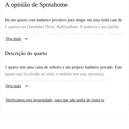
A opinião de Spotahome
Há um quarto com banheiro privativo para alugar em uma linda casa de
5 quartos em Glendoher Drive, Rathfarnham. A senhoria e sua família
vivem na casa e você vai compartilhar com eles uma cozinha totalmente
keyboard_arrow_down
Veja mais
equipada que se abre para um lindo jardim.
A casa está localizada em uma área residencial agradável, a 30 minutos
Descrição do quarto
de ônibus do centro da cidade de Dublin. O belo Parque Marlay fica a
uma curta caminhada, e você vai encontrar um posto de correios,
1 quarto tem uma cama de solteiro e seu próprio banheiro privado. Este
supermercado e um pub a uma curta caminhada.
quarto está localizado no sótão e também tem uma secretária,
aquecimento e 2 clarabóias que permitem uma boa luz natural. Há
keyboard_arrow_down
Veja mais
apenas um pequeno armário para armazenar seus itens pessoais, mas você
também será fornecido com um rack de roupas.
Verificamos esta propriedade, para que não tenha de visitá-la