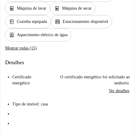
local_laundry_service
local_laundry_service
Máquina de lavar
Máquina de secar
kitchen
garage
Cozinha equipada
Estacionamento disponível
water_heater
Aquecimento elétrico de água
Mostrar todas (15)
Detalhes
Certificado
O certificado energético foi solicitado ao
energético
senhorio.
Ver detalhes
Tipo de imóvel: casa