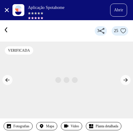
Aplicação Spotahome
Abrir
3
25
VERIFICADA
Fotografias
Mapa
Video
Planta detalhada