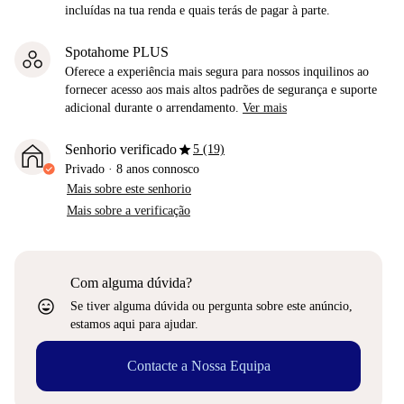
incluídas na tua renda e quais terás de pagar à parte.
Spotahome PLUS
Oferece a experiência mais segura para nossos inquilinos ao
fornecer acesso aos mais altos padrões de segurança e suporte
adicional durante o arrendamento.
Ver mais
star
Senhorio verificado
5 (19)
Privado
·
8 anos
connosco
Mais sobre este senhorio
Mais sobre a verificação
Com alguma dúvida?
sentiment_very_satisfied
Se tiver alguma dúvida ou pergunta sobre este anúncio,
estamos aqui para ajudar.
Contacte a Nossa Equipa