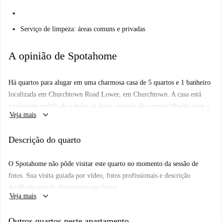
Serviço de limpeza: áreas comuns e privadas
A opinião de Spotahome
Há quartos para alugar em uma charmosa casa de 5 quartos e 1 banheiro
localizada em Churchtown Road Lower, em Churchtown. A casa está
totalmente mobiliada e todas as áreas comuns são compartilhadas com a
keyboard_arrow_down
Veja mais
proprietária e sua família. A cozinha está totalmente equipada e tem vista
para o grande jardim das traseiras.
Descrição do quarto
Churchtown é uma área pitoresca com muitos passeios pela natureza e
parques. Retire-se depois de um longo dia para uma casa tranquila a
O Spotahome não pôde visitar este quarto no momento da sessão de
apenas 15 minutos da cidade!
fotos. Sua visita guiada por vídeo, fotos profissionais e descrição
detalhada estarão disponíveis em breve.
keyboard_arrow_down
Veja mais
Este quarto tem uma cama de casal e uma casa de banho en-suite.
Outros quartos neste apartamento