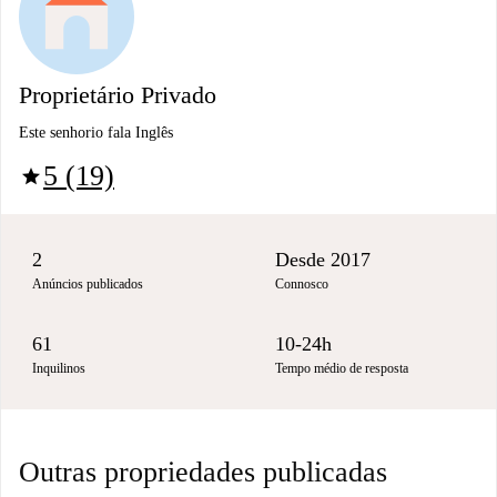
Proprietário Privado
Este senhorio fala Inglês
5 (19)
star
2
Desde 2017
Anúncios publicados
Connosco
61
10-24h
Inquilinos
Tempo médio de resposta
Outras propriedades publicadas