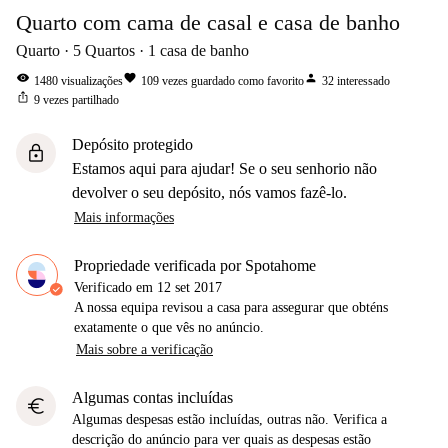
Quarto com cama de casal e casa de banho
Quarto
5
Quartos
1
casa de banho
visibility
favorite
person
1480
visualizações
109
vezes guardado como favorito
32
interessado
ios_share
9
vezes partilhado
Depósito protegido
lock
Estamos aqui para ajudar! Se o seu senhorio não
devolver o seu depósito, nós vamos fazê-lo.
Mais informações
Propriedade verificada por Spotahome
Verificado em
12 set 2017
A nossa equipa revisou a casa para assegurar que obténs
exatamente o que vês no anúncio.
Mais sobre a verificação
Algumas contas incluídas
euro
Algumas despesas estão incluídas, outras não. Verifica a
descrição do anúncio para ver quais as despesas estão