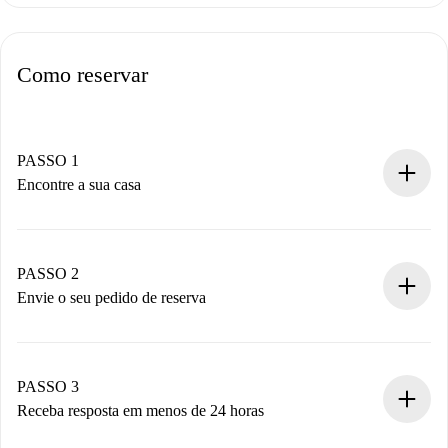
Como reservar
PASSO 1
Encontre a sua casa
Processo de reserva 100% online.
Casas e Proprietários verificados.
Você tem todas as informações necessárias
PASSO 2
antecipadamente.
Envie o seu pedido de reserva
Envie detalhes básicos do seu perfil e método de
pagamento.
Não cobramos nada até que o proprietário confirme.
PASSO 3
Receba resposta em menos de 24 horas