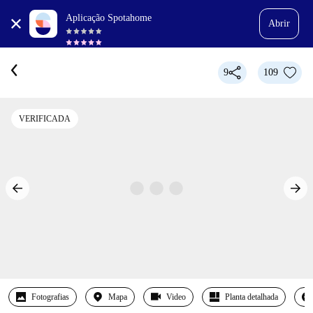
Aplicação Spotahome
Abrir
9
109
VERIFICADA
Fotografias
Mapa
Video
Planta detalhada