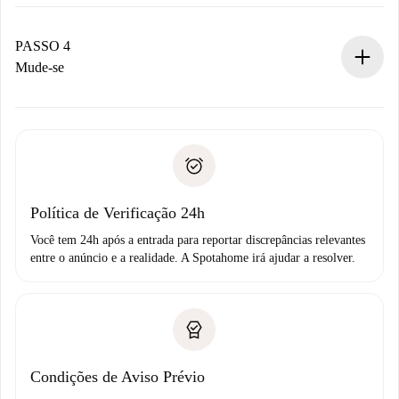
O proprietário tem até 24 horas para confirmar.
Se aceita, faremos a cobrança e conectaremos você ao
proprietário.
PASSO 4
Se recusada: não cobraremos nada e ofereceremos
Mude-se
alternativas.
Combine os detalhes da chegada com o proprietário,
Documentos necessários para “
Spotahome plus
”.
entrega das chaves, etc.
Documento de identidade ou Passaporte
A Spotahome só transferirá o primeiro pagamento se você
Comprovante de solvência
não comunicar nenhum problema.
Débito direto bancário
Política de Verificação 24h
Você tem 24h após a entrada para reportar discrepâncias relevantes
entre o anúncio e a realidade. A Spotahome irá ajudar a resolver.
Condições de Aviso Prévio