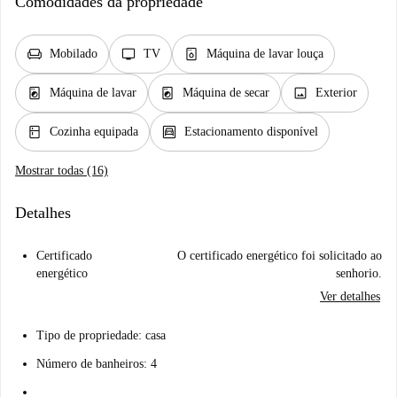
Comodidades da propriedade
chair
tv
dishwasher_gen
Mobilado
TV
Máquina de lavar louça
local_laundry_service
local_laundry_service
image
Máquina de lavar
Máquina de secar
Exterior
kitchen
garage
Cozinha equipada
Estacionamento disponível
Mostrar todas (16)
Detalhes
Certificado
O certificado energético foi solicitado ao
energético
senhorio.
Ver detalhes
Tipo de propriedade: casa
Número de banheiros: 4