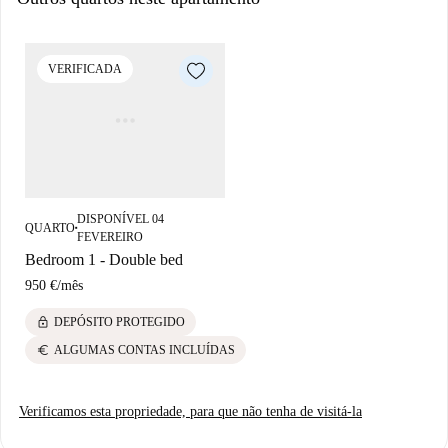
VERIFICADA
DISPONÍVEL 04
QUARTO
■
FEVEREIRO
Bedroom 1 - Double bed
950 €
/
mês
lock
DEPÓSITO PROTEGIDO
euro
ALGUMAS CONTAS INCLUÍDAS
Verificamos esta propriedade, para que não tenha de visitá-la