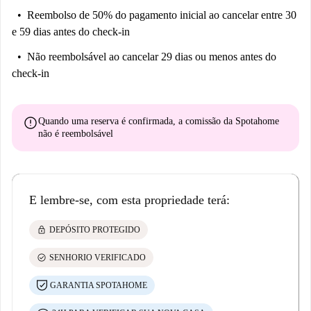
a programação da visita ou o link para reservá-la.
Reembolso de 50% do pagamento inicial
ao cancelar entre 30
e 59 dias antes do check-in
Não reembolsável
ao cancelar 29 dias ou menos antes do
check-in
error
Quando uma reserva é confirmada, a comissão da Spotahome
não é reembolsável
E lembre-se, com esta propriedade terá:
lock
DEPÓSITO PROTEGIDO
check_circle
SENHORIO VERIFICADO
GARANTIA SPOTAHOME