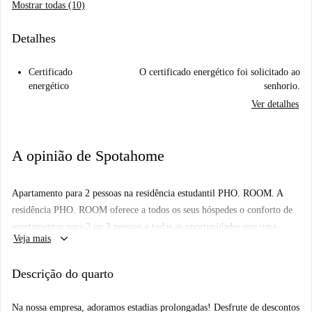
Mostrar todas (10)
Detalhes
Certificado
O certificado energético foi solicitado ao
energético
senhorio.
Ver detalhes
A opinião de Spotahome
Apartamento para 2 pessoas na residência estudantil PHO. ROOM. A
residência PHO. ROOM oferece a todos os seus hóspedes o conforto de
apartamentos para 2 ou 3 pessoas e todas as oportunidades que uma
keyboard_arrow_down
Veja mais
estrutura exclusiva para estudantes pode oferecer, tanto do ponto de vista
do estudo quanto da socialização. Sempre com total segurança graças ao
Descrição do quarto
filtro Dust Free, que elimina até 99% dos alérgenos, vírus, bactérias e
odores. As áreas comuns são projetadas para incentivar a interação entre
Na nossa empresa, adoramos estadias prolongadas! Desfrute de descontos
as crianças e a criação de oportunidades de colaboração, que são muito