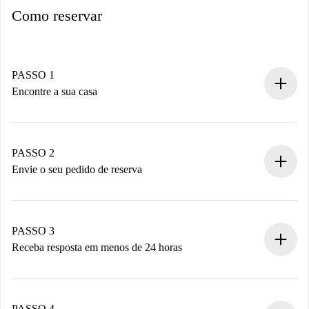
Como reservar
PASSO 1
Encontre a sua casa
Processo de reserva 100% online.
Casas e Proprietários verificados.
Você tem todas as informações necessárias
PASSO 2
antecipadamente.
Envie o seu pedido de reserva
Envie detalhes básicos do seu perfil e método de
pagamento.
Não cobramos nada até que o proprietário confirme.
PASSO 3
Receba resposta em menos de 24 horas
O proprietário tem até 24 horas para confirmar.
Se aceita, faremos a cobrança e conectaremos você ao
proprietário.
PASSO 4