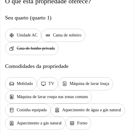
O que esta propriedade oferece?
Seu quarto (quarto 1)
ac_unit
airline_seat_flat
Unidade AC
Cama de solteiro
soap
Casa de banho privada
Comodidades da propriedade
chair
tv
dishwasher_gen
Mobilado
TV
Máquina de lavar louça
local_laundry_service
Máquina de lavar roupa nas zonas comuns
kitchen
water_heater
Cozinha equipada
Aquecimento de água a gás natural
water_heater
oven_gen
Aquecimento a gás natural
Forno