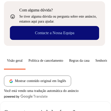
Com alguma dúvida?
sentiment_very_satisfied
Se tiver alguma dúvida ou pergunta sobre este anúncio,
estamos aqui para ajudar.
Contacte a Nossa Equipa
Visão geral
Política de cancelamento
Regras da casa
Senhorio
Mostrar conteúdo original em Inglês
Você está vendo uma tradução automática do anúncio