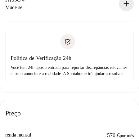
Se recusada: não cobraremos nada e ofereceremos
Mude-se
alternativas.
Combine os detalhes da chegada com o proprietário,
Documentos necessários para “
Spotahome plus
”.
entrega das chaves, etc.
Documento de identidade ou Passaporte
A Spotahome só transferirá o primeiro pagamento se você
Comprovante de solvência
não comunicar nenhum problema.
Débito direto bancário
Política de Verificação 24h
Você tem 24h após a entrada para reportar discrepâncias relevantes
entre o anúncio e a realidade. A Spotahome irá ajudar a resolver.
Preço
renda mensal
570 €
por mês