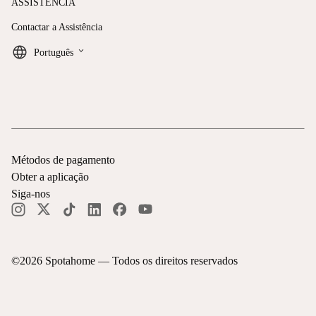
ASSISTÊNCIA
Contactar a Assistência
keyboard_arrow_down
Português
Métodos de pagamento
Obter a aplicação
Siga-nos
©
2026
Spotahome —
Todos os direitos reservados