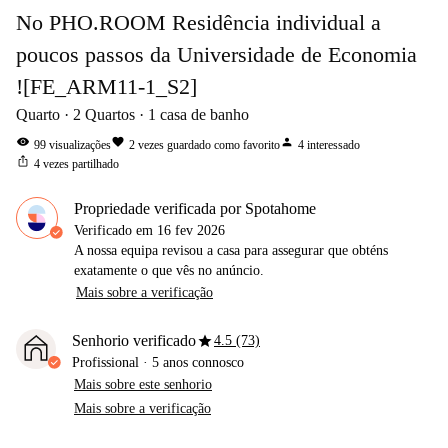
No PHO.ROOM Residência individual a
poucos passos da Universidade de Economia
![FE_ARM11-1_S2]
Quarto
2
Quartos
1
casa de banho
visibility
favorite
person
99
visualizações
2
vezes guardado como favorito
4
interessado
ios_share
4
vezes partilhado
Propriedade verificada por Spotahome
Verificado em
16 fev 2026
A nossa equipa revisou a casa para assegurar que obténs
exatamente o que vês no anúncio.
Mais sobre a verificação
star
Senhorio verificado
4.5 (73)
Profissional
·
5 anos
connosco
Mais sobre este senhorio
Mais sobre a verificação