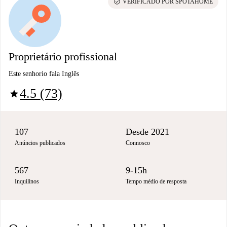
check_circle
VERIFICADO POR SPOTAHOME
Proprietário profissional
Este senhorio fala Inglês
4.5 (73)
star
107
Desde 2021
Anúncios publicados
Connosco
567
9-15h
Inquilinos
Tempo médio de resposta