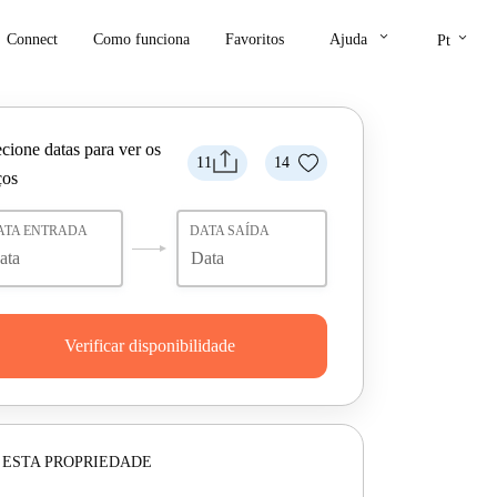
keyboard_arrow_down
keyboard_arrow_down
Connect
Como funciona
Favoritos
Ajuda
Pt
cione datas para ver os
11
14
ços
ATA ENTRADA
DATA SAÍDA
Verificar disponibilidade
 ESTA PROPRIEDADE