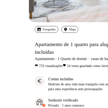
Fotografias
Mapa
Apartamento de 1 quarto para alu
incluídas
Apartamento
1
Quarto de dormir
casas de b
visibility
favorite
733
visualizações
14
vezes guardado como favor
Contas incluídas
euro
Desfrute de uma vida mais tranquila com as 
para uma experiência sem preocupações
Senhorio verificado
Privado
·
1 anos
connosco