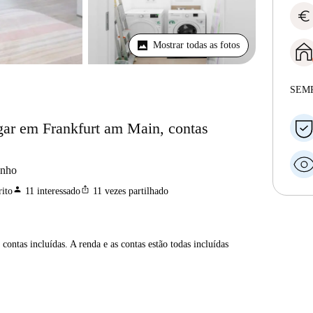
euro
Mostrar todas as fotos
SEM
gar em Frankfurt am Main, contas
anho
person
ios_share
ito
11
interessado
11
vezes partilhado
contas incluídas. A renda e as contas estão todas incluídas