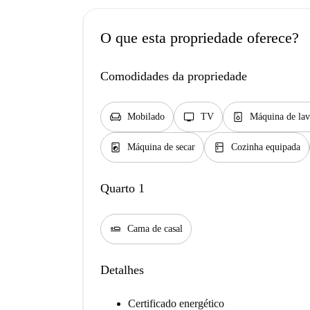
O que esta propriedade oferece?
Comodidades da propriedade
chair
tv
dishwasher_gen
Mobilado
TV
Máquina de lav
local_laundry_service
kitchen
Máquina de secar
Cozinha equipada
Quarto 1
airline_seat_flat
Cama de casal
Detalhes
Certificado energético