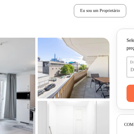
Eu sou um Proprietário
Sele
pre
D
COM