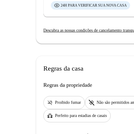
24H PARA VERIFICAR SUA NOVA CASA
Descubra as nossas condições de cancelamento transp
Regras da casa
Regras da propriedade
smoke_free
pet_supplies
Proibido fumar
Não são permitidos an
partner_heart
Perfeito para estadias de casais