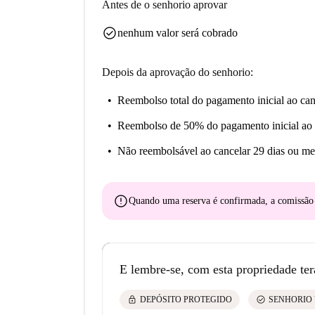
Antes de o senhorio aprovar
animada.
check_circle
nenhum valor será cobrado
Depois da aprovação do senhorio:
Reembolso total do pagamento inicial
ao can
Reembolso de 50% do pagamento inicial
ao 
Não reembolsável
ao cancelar 29 dias ou me
error
Quando uma reserva é confirmada, a comissã
E lembre-se, com esta propriedade ter
lock
check_circle
DEPÓSITO PROTEGIDO
SENHORIO 