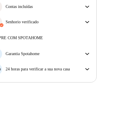
Contas incluídas
Desfrute de uma vida mais tranquila com as contas
incluídas. A renda e as contas estão todas incluídas
Senhorio verificado
para uma experiência sem preocupações
Privado
·
1 anos
connosco
Mais sobre este senhorio
PRE COM SPOTAHOME
Mais sobre a verificação
Garantia Spotahome
Se o proprietário cancelar a sua reserva com pouca
antecedência, nós iremos A) pagar um hotel e ajudá-
24 horas para verificar a sua nova casa
lo a encontrar novo alojamento, ou B) reembolsar o
Se a propriedade não corresponder ao prometido no
seu dinheiro na totalidade.
nosso anúncio, tem 24 horas depois de se mudar para
pedir para ser realojado.