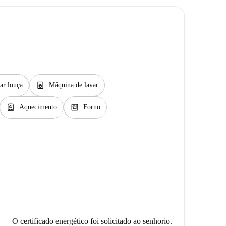
local_laundry_service
ar louça
Máquina de lavar
water_heater
oven_gen
Aquecimento
Forno
O certificado energético foi solicitado ao senhorio.