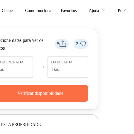
keyboard_arrow_down
keyboard_arrow_down
Connect
Como funciona
Favoritos
Ajuda
Pt
cione datas para ver os
5
2
ços
ATA ENTRADA
DATA SAÍDA
Verificar disponibilidade
 ESTA PROPRIEDADE