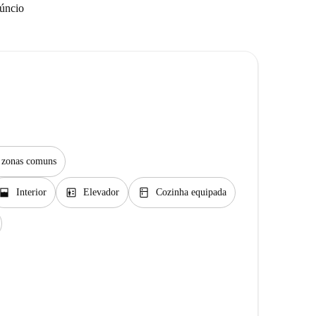
núncio
s zonas comuns
indow_open
elevator
kitchen
Interior
Elevador
Cozinha equipada