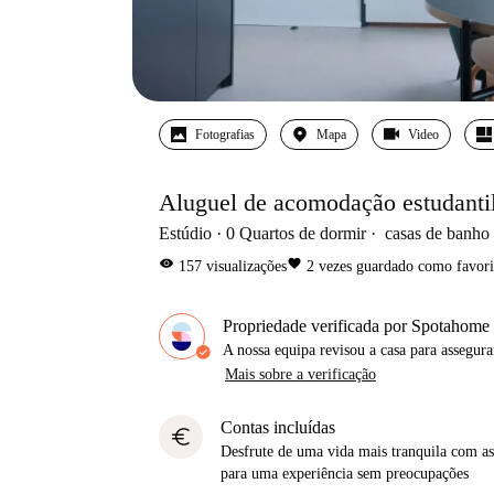
Fotografias
Mapa
Video
Aluguel de acomodação estudantil
Estúdio
0
Quartos de dormir
casas de banho
visibility
favorite
157
visualizações
2
vezes guardado como favori
Propriedade verificada por Spotahome
A nossa equipa revisou a casa para assegur
Mais sobre a verificação
Contas incluídas
euro
Desfrute de uma vida mais tranquila com as 
para uma experiência sem preocupações