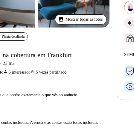
Mostrar todas as fotos
euro
Planta detalhada
 na cobertura em Frankfurt
SEM
23
m2
person
ios_share
to
5
interessado
5
vezes partilhado
ar que obténs exatamente o que vês no anúncio.
contas incluídas. A renda e as contas estão todas incluídas