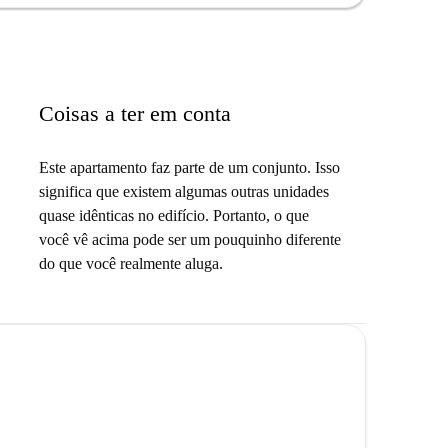
universidade Goethe - o campus de ciências naturais e
eon Wood oferece-lhe um apartamento totalmente
cias: Lobby Comunitário, Lavandaria, Sala de Jogos,
 Áreas de Jogos e muito mais...
Coisas a ter em conta
Este apartamento faz parte de um conjunto. Isso
significa que existem algumas outras unidades
quase idênticas no edifício. Portanto, o que
você vê acima pode ser um pouquinho diferente
do que você realmente aluga.