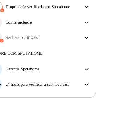
Propriedade verificada por Spotahome
A nossa equipa revisou a casa para assegurar que
obténs exatamente o que vês no anúncio.
Contas incluídas
Mais sobre a verificação
Desfrute de uma vida mais tranquila com as contas
incluídas. A renda e as contas estão todas incluídas
Senhorio verificado
para uma experiência sem preocupações
Profissional
·
5 anos
connosco
Mais sobre este senhorio
PRE COM SPOTAHOME
Mais sobre a verificação
Garantia Spotahome
Se o proprietário cancelar a sua reserva com pouca
antecedência, nós iremos A) pagar um hotel e ajudá-
24 horas para verificar a sua nova casa
lo a encontrar novo alojamento, ou B) reembolsar o
Se a propriedade não corresponder ao prometido no
seu dinheiro na totalidade.
nosso anúncio, tem 24 horas depois de se mudar para
pedir para ser realojado.