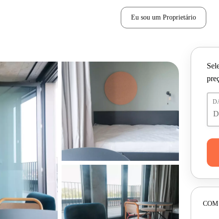
Eu sou um Proprietário
Sele
pre
D
COM