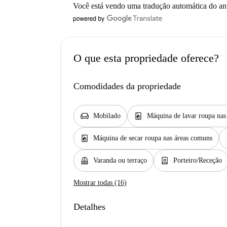
Você está vendo uma tradução automática do a
O que esta propriedade oferece?
Comodidades da propriedade
chair
local_laundry_service
Mobilado
Máquina de lavar roupa na
local_laundry_service
w
Máquina de secar roupa nas áreas comuns
balcony
person_book
Varanda ou terraço
Porteiro/Receção
Mostrar todas (16)
Detalhes