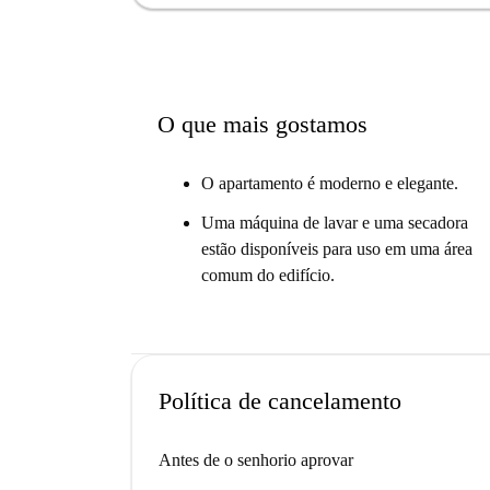
A residência estudantil fica a poucos passos da 
oferece a oportunidade de estudar em paz. A N
mobilado e muitos extras para as suas experiên
Sala Multimédia, Ginásio, Cozinha Comunitária,
O que mais gostamos
O apartamento é moderno e elegante.
Uma máquina de lavar e uma secadora
estão disponíveis para uso em uma área
comum do edifício.
Política de cancelamento
Antes de o senhorio aprovar