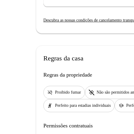
Descubra as nossas condições de cancelamento transp
Regras da casa
Regras da propriedade
smoke_free
pet_supplies
Proibido fumar
Não são permitidos an
hail
school
Perfeito para estadias individuais
Perf
Permissões contratuais