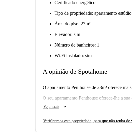
Certificado energético
Tipo de propriedade: apartamento estúdio
Área do piso: 23m²
Elevador: sim
Número de banheiros: 1
Wi-Fi instalado: sim
A opinião de Spotahome
O apartamento Penthouse de 23m² oferece mais l
O seu apartamento Penthouse oferece-lhe a sua 
Nossa cama com fator de bem-estar, espaço de a
keyboard_arrow_down
Veja mais
área de jantar adicional, espaço de armazename
compacta elegante com micro-ondas, fogão elét
Verificamos esta propriedade, para que não tenha de v
apartamento um milagre de pequeno espaço .