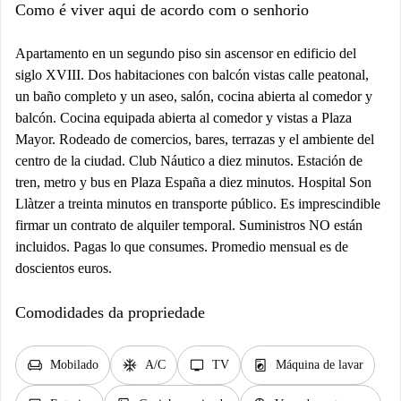
Como é viver aqui de acordo com o senhorio
Apartamento en un segundo piso sin ascensor en edificio del
siglo XVIII. Dos habitaciones con balcón vistas calle peatonal,
un baño completo y un aseo, salón, cocina abierta al comedor y
balcón. Cocina equipada abierta al comedor y vistas a Plaza
Mayor. Rodeado de comercios, bares, terrazas y el ambiente del
centro de la ciudad. Club Náutico a diez minutos. Estación de
tren, metro y bus en Plaza España a diez minutos. Hospital Son
Llàtzer a treinta minutos en transporte público. Es imprescindible
firmar un contrato de alquiler temporal. Suministros NO están
incluidos. Pagas lo que consumes. Promedio mensual es de
doscientos euros.
Comodidades da propriedade
chair
ac_unit
tv
local_laundry_service
Mobilado
A/C
TV
Máquina de lavar