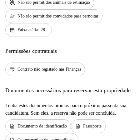
pet_supplies
Não são permitidos animais de estimação
person_add
Não são permitidos convidados para pernoitar
calendar_month
Faixa etária: 28 -
Permissões contratuais
credit_score
Contrato não registado nas Finanças
Documentos necessários para reservar esta propriedade
Tenha estes documentos prontos para o próximo passo da sua
candidatura. Sem eles, a reserva não pode ser concluída.
description
description
Documento de identificação
Passaporte
Comprovativo de temporalidade