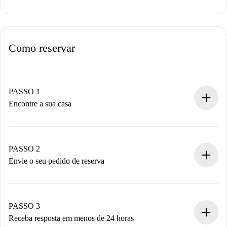
Como reservar
PASSO 1
Encontre a sua casa
Processo de reserva 100% online.
Casas e Proprietários verificados.
Você tem todas as informações necessárias
PASSO 2
antecipadamente.
Envie o seu pedido de reserva
Envie detalhes básicos do seu perfil e método de
pagamento.
Não cobramos nada até que o proprietário confirme.
PASSO 3
Receba resposta em menos de 24 horas