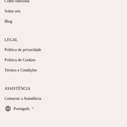
Como funciona
Sobre nós
Blog
LEGAL
Política de privacidade
Política de Cookies
Termos e Condições
ASSISTÊNCIA
Contactar a Assistência
keyboard_arrow_down
Português