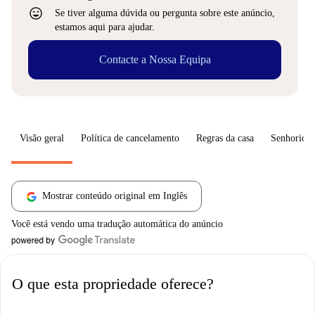
sentiment_very_satisfied
Se tiver alguma dúvida ou pergunta sobre este anúncio,
estamos aqui para ajudar.
Contacte a Nossa Equipa
Visão geral
Política de cancelamento
Regras da casa
Senhorio
Mostrar conteúdo original em Inglês
Você está vendo uma tradução automática do anúncio
O que esta propriedade oferece?