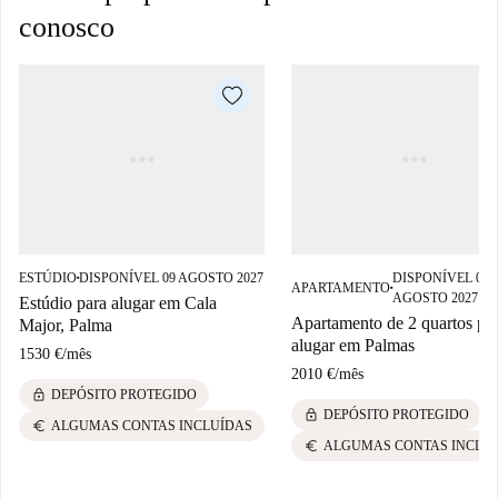
conosco
ESTÚDIO
DISPONÍVEL 09 AGOSTO 2027
DISPONÍVEL 09
■
APARTAMENTO
■
AGOSTO 2027
Estúdio para alugar em Cala
Apartamento de 2 quartos pa
Major, Palma
alugar em Palmas
1530 €
/
mês
2010 €
/
mês
lock
DEPÓSITO PROTEGIDO
lock
DEPÓSITO PROTEGIDO
euro
ALGUMAS CONTAS INCLUÍDAS
euro
ALGUMAS CONTAS INCLU