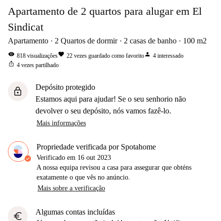
Apartamento de 2 quartos para alugar em El
Sindicat
Apartamento
2
Quartos de dormir
2
casas de banho
100
m2
visibility
favorite
person
818
visualizações
22
vezes guardado como favorito
4
interessado
ios_share
4
vezes partilhado
Depósito protegido
lock
Estamos aqui para ajudar! Se o seu senhorio não
devolver o seu depósito, nós vamos fazê-lo.
Mais informações
Propriedade verificada por Spotahome
Verificado em
16 out 2023
A nossa equipa revisou a casa para assegurar que obténs
exatamente o que vês no anúncio.
Mais sobre a verificação
Algumas contas incluídas
euro