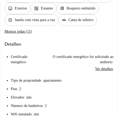
image
shelves
dresser
Exterior
Estantes
Roupeiro embutido
window_closed
airline_seat_flat
Janela com vista para a rua
Cama de solteiro
Mostrar todas (11)
Detalhes
Certificado
O certificado energético foi solicitado ao
energético
senhorio.
Ver detalhes
Tipo de propriedade: apartamento
Piso: 2
Elevador: não
Número de banheiros: 2
Wifi instalado: sim