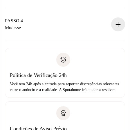
O proprietário tem até 24 horas para confirmar.
Se aceita, faremos a cobrança e conectaremos você ao
proprietário.
PASSO 4
Se recusada: não cobraremos nada e ofereceremos
Mude-se
alternativas.
Combine os detalhes da chegada com o proprietário,
Documentos necessários para “
Spotahome plus
”.
entrega das chaves, etc.
Documento de identidade ou Passaporte
A Spotahome só transferirá o primeiro pagamento se você
Comprovante de solvência
não comunicar nenhum problema.
Débito direto bancário
Política de Verificação 24h
Você tem 24h após a entrada para reportar discrepâncias relevantes
entre o anúncio e a realidade. A Spotahome irá ajudar a resolver.
Condições de Aviso Prévio