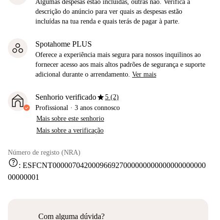
Algumas despesas estão incluídas, outras não. Verifica a
descrição do anúncio para ver quais as despesas estão
incluídas na tua renda e quais terás de pagar à parte.
Spotahome PLUS
Oferece a experiência mais segura para nossos inquilinos ao
fornecer acesso aos mais altos padrões de segurança e suporte
adicional durante o arrendamento.
Ver mais
star
Senhorio verificado
5 (2)
Profissional
·
3 anos
connosco
Mais sobre este senhorio
Mais sobre a verificação
Número de registo (NRA)
help
:
ESFCNT000007042000966927000000000000000000000
00000001
Com alguma dúvida?