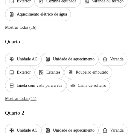
image
kitchen
balcony
Exterior
Cozinha equipada
Varanda ou terraço
water_heater
Aquecimento elétrico de água
Mostrar todas (16)
Quarto 1
ac_unit
water_heater
balcony
Unidade AC
Unidade de aquecimento
Varanda
image
shelves
dresser
Exterior
Estantes
Roupeiro embutido
window_closed
airline_seat_flat
Janela com vista para a rua
Cama de solteiro
Mostrar todas (11)
Quarto 2
ac_unit
water_heater
balcony
Unidade AC
Unidade de aquecimento
Varanda