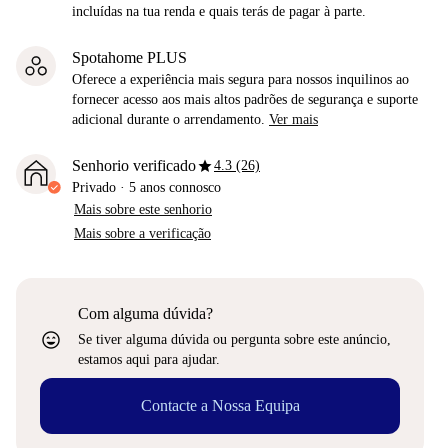
incluídas na tua renda e quais terás de pagar à parte.
Spotahome PLUS
Oferece a experiência mais segura para nossos inquilinos ao
fornecer acesso aos mais altos padrões de segurança e suporte
adicional durante o arrendamento.
Ver mais
star
Senhorio verificado
4.3 (26)
Privado
·
5 anos
connosco
Mais sobre este senhorio
Mais sobre a verificação
Com alguma dúvida?
sentiment_very_satisfied
Se tiver alguma dúvida ou pergunta sobre este anúncio,
estamos aqui para ajudar.
Contacte a Nossa Equipa