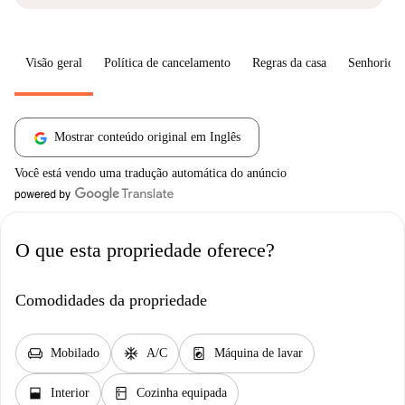
Visão geral
Política de cancelamento
Regras da casa
Senhorio
Mostrar conteúdo original em Inglês
Você está vendo uma tradução automática do anúncio
O que esta propriedade oferece?
Comodidades da propriedade
chair
ac_unit
local_laundry_service
Mobilado
A/C
Máquina de lavar
window_open
kitchen
Interior
Cozinha equipada