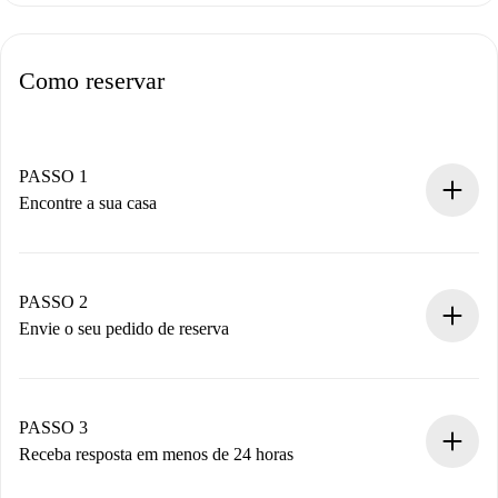
Como reservar
PASSO 1
Encontre a sua casa
Processo de reserva 100% online.
Casas e Proprietários verificados.
Você tem todas as informações necessárias
PASSO 2
antecipadamente.
Envie o seu pedido de reserva
Envie detalhes básicos do seu perfil e método de
pagamento.
Não cobramos nada até que o proprietário confirme.
PASSO 3
Receba resposta em menos de 24 horas