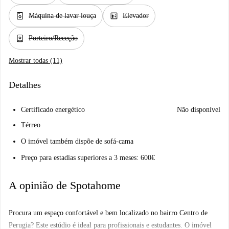
dishwasher_gen
elevator
Máquina de lavar louça
Elevador
person_book
Porteiro/Receção
Mostrar todas (11)
Detalhes
Certificado energético
Não disponível
Térreo
O imóvel também dispõe de sofá-cama
Preço para estadias superiores a 3 meses: 600€
A opinião de Spotahome
Procura um espaço confortável e bem localizado no bairro Centro de
Perugia? Este estúdio é ideal para profissionais e estudantes. O imóvel