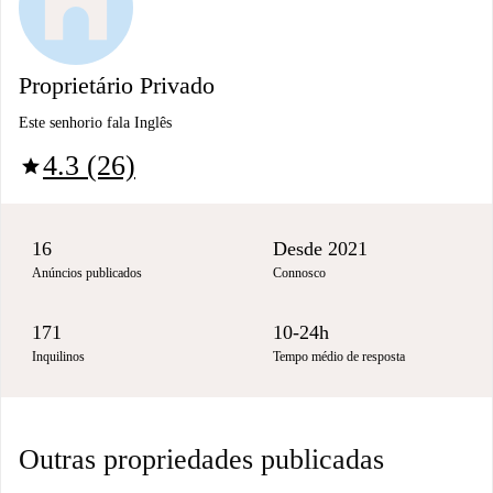
Proprietário Privado
Este senhorio fala Inglês
4.3 (26)
star
16
Desde 2021
Anúncios publicados
Connosco
171
10-24h
Inquilinos
Tempo médio de resposta
Outras propriedades publicadas