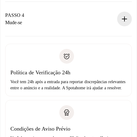
O proprietário tem até 24 horas para confirmar.
Se aceita, faremos a cobrança e conectaremos você ao
proprietário.
PASSO 4
Se recusada: não cobraremos nada e ofereceremos
Mude-se
alternativas.
Combine os detalhes da chegada com o proprietário,
Documentos necessários para “
Spotahome plus
”.
entrega das chaves, etc.
Documento de identidade ou Passaporte
A Spotahome só transferirá o primeiro pagamento se você
Comprovante de solvência
não comunicar nenhum problema.
Débito direto bancário
Política de Verificação 24h
Você tem 24h após a entrada para reportar discrepâncias relevantes
entre o anúncio e a realidade. A Spotahome irá ajudar a resolver.
Condições de Aviso Prévio