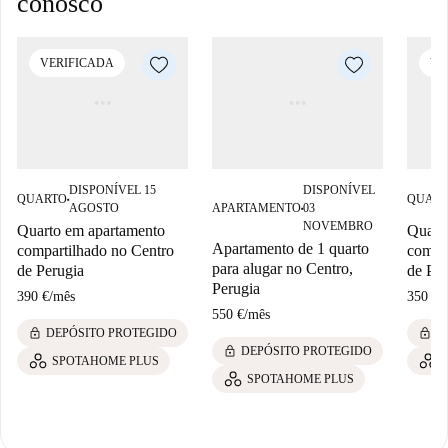
conosco
VERIFICADA
VE
DISPONÍVEL 15
DISPONÍVEL
QUARTO
QUAR
■
AGOSTO
APARTAMENTO
03
■
NOVEMBRO
Quarto em apartamento
Quart
Apartamento de 1 quarto
compartilhado no Centro
compar
para alugar no Centro,
de Perugia
de Per
Perugia
390 €
/
mês
350 €
/
550 €
/
mês
lock
lock
DEPÓSITO PROTEGIDO
D
lock
DEPÓSITO PROTEGIDO
SPOTAHOME PLUS
SPOTAHOME PLUS