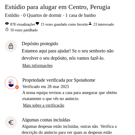
Estúdio para alugar em Centro, Perugia
Estúdio
0
Quartos de dormir
1
casa de banho
visibility
favorite
person
878
visualizações
15
vezes guardado como favorito
23
interessado
ios_share
10
vezes partilhado
Depósito protegido
lock
Estamos aqui para ajudar! Se o seu senhorio não
devolver o seu depósito, nós vamos fazê-lo.
Mais informações
Propriedade verificada por Spotahome
Verificado em
28 mar 2025
A nossa equipa revisou a casa para assegurar que obténs
exatamente o que vês no anúncio.
Mais sobre a verificação
Algumas contas incluídas
euro
Algumas despesas estão incluídas, outras não. Verifica a
descrição do anúncio para ver quais as despesas estão