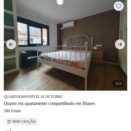
1/12
QUARTO
DISPONÍVEL 01 OUTUBRO
■
Quarto em apartamento compartilhado em Blanes
500 €
/
mês
savings
SEM CAUÇÃO