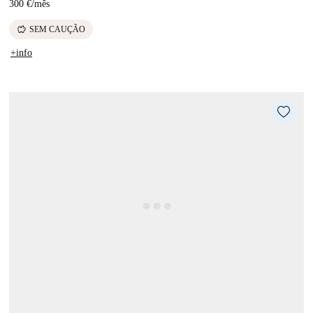
300 €
/
mês
savings
SEM CAUÇÃO
+info