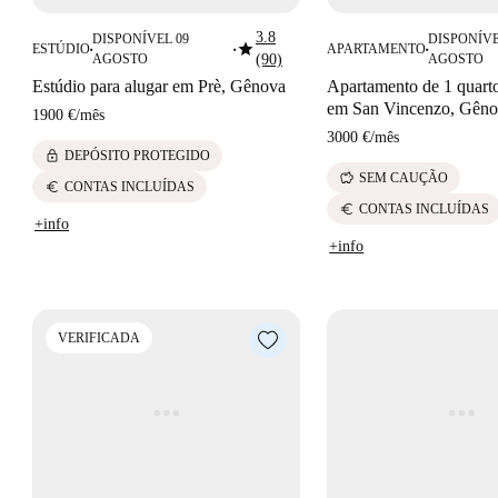
3.8
DISPONÍVEL 09
DISPONÍVE
star
ESTÚDIO
APARTAMENTO
■
■
■
AGOSTO
(90)
AGOSTO
Estúdio para alugar em Prè, Gênova
Apartamento de 1 quarto
em San Vincenzo, Gên
1900 €
/
mês
3000 €
/
mês
lock
DEPÓSITO PROTEGIDO
savings
SEM CAUÇÃO
euro
CONTAS INCLUÍDAS
euro
CONTAS INCLUÍDAS
+info
+info
VERIFICADA