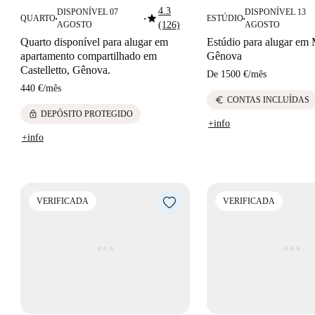
4.3
DISPONÍVEL 07
DISPONÍVEL 13
star
QUARTO
ESTÚDIO
■
■
■
AGOSTO
(126)
AGOSTO
Quarto disponível para alugar em
Estúdio para alugar em
apartamento compartilhado em
Gênova
Castelletto, Gênova.
De
1500 €
/
mês
440 €
/
mês
euro
CONTAS INCLUÍDAS
lock
DEPÓSITO PROTEGIDO
+info
+info
VERIFICADA
VERIFICADA