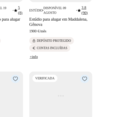
5
3.8
L 19
DISPONÍVEL 09
star
star
ESTÚDIO
■
■
■
(8)
AGOSTO
(90)
 para alugar
Estúdio para alugar em Maddalena,
Gênova
1900 €
/
mês
lock
DEPÓSITO PROTEGIDO
euro
CONTAS INCLUÍDAS
+info
VERIFICADA