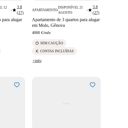
3.8
3.8
L 12
DISPONÍVEL 21
star
star
APARTAMENTO
■
■
■
(27)
AGOSTO
(27)
 para alugar
Apartamento de 3 quartos para alugar
em Molo, Gênova
4000 €
/
mês
savings
SEM CAUÇÃO
euro
CONTAS INCLUÍDAS
+info