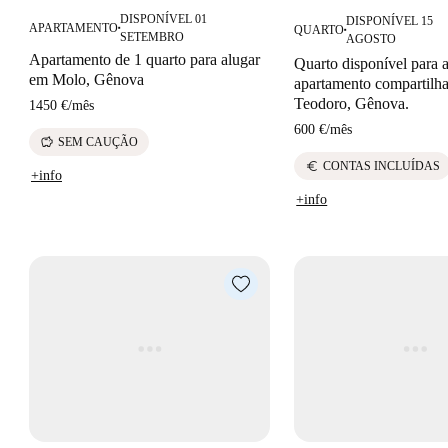
DISPONÍVEL 01
DISPONÍVEL 15
APARTAMENTO
QUARTO
■
■
SETEMBRO
AGOSTO
Apartamento de 1 quarto para alugar
Quarto disponível para 
em Molo, Gênova
apartamento compartilh
Teodoro, Gênova.
1450 €
/
mês
600 €
/
mês
savings
SEM CAUÇÃO
euro
CONTAS INCLUÍDAS
+info
+info