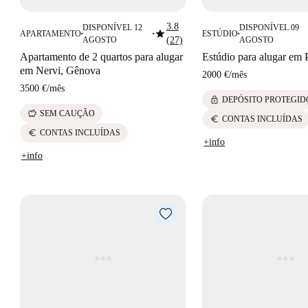
3.8
DISPONÍVEL 12
DISPONÍVEL 09
star
APARTAMENTO
ESTÚDIO
■
■
■
AGOSTO
(27)
AGOSTO
Apartamento de 2 quartos para alugar
Estúdio para alugar em
em Nervi, Gênova
2000 €
/
mês
3500 €
/
mês
lock
DEPÓSITO PROTEGID
savings
SEM CAUÇÃO
euro
CONTAS INCLUÍDAS
euro
CONTAS INCLUÍDAS
+info
+info