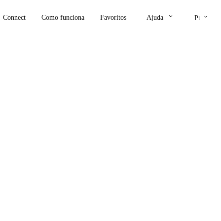
keyboard_arrow_down
keyboard_arrow_down
Connect
Como funciona
Favoritos
Ajuda
Pt