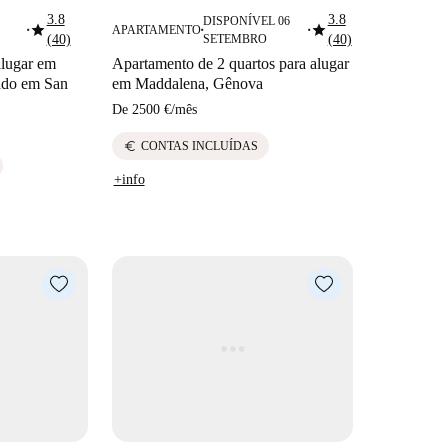
3.8
3.8
DISPONÍVEL 06
star
star
APARTAMENTO
■
■
■
(40)
SETEMBRO
(40)
alugar em
Apartamento de 2 quartos para alugar
ado em San
em Maddalena, Gênova
De
2500 €
/
mês
euro
CONTAS INCLUÍDAS
+info