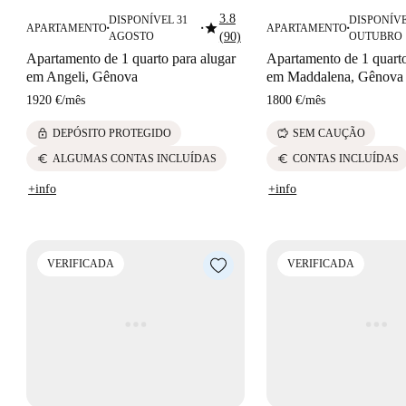
3.8
DISPONÍVEL 31
DISPONÍVE
star
APARTAMENTO
APARTAMENTO
■
■
■
AGOSTO
(90)
OUTUBRO
Apartamento de 1 quarto para alugar
Apartamento de 1 quarto
em Angeli, Gênova
em Maddalena, Gênova
1920 €
/
mês
1800 €
/
mês
lock
savings
DEPÓSITO PROTEGIDO
SEM CAUÇÃO
euro
euro
ALGUMAS CONTAS INCLUÍDAS
CONTAS INCLUÍDAS
+info
+info
VERIFICADA
VERIFICADA