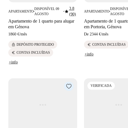
3.8
DISPONÍVEL 09
DISPONÍVE
star
APARTAMENTO
APARTAMENTO
■
■
■
AGOSTO
(90)
AGOSTO
Apartamento de 1 quarto para alugar
Apartamento de 1 quarto
em Génova
em Portoria, Génova
1860 €
/
mês
De
2344 €
/
mês
lock
euro
DEPÓSITO PROTEGIDO
CONTAS INCLUÍDAS
euro
CONTAS INCLUÍDAS
+info
+info
VERIFICADA