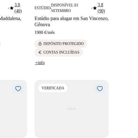
3.8
3.8
DISPONÍVEL 03
star
star
ESTÚDIO
■
■
■
(40)
SETEMBRO
(90)
 Maddalena,
Estúdio para alugar em San Vincenzo,
Gênova
1900 €
/
mês
lock
DEPÓSITO PROTEGIDO
euro
CONTAS INCLUÍDAS
+info
VERIFICADA