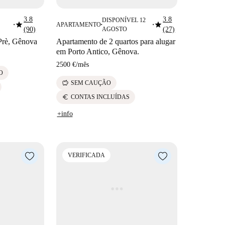
3.8
3.8
DISPONÍVEL 12
star
star
APARTAMENTO
■
■
■
(90)
AGOSTO
(27)
 Prè, Gênova
Apartamento de 2 quartos para alugar
em Porto Antico, Gênova.
2500 €
/
mês
O
savings
SEM CAUÇÃO
euro
CONTAS INCLUÍDAS
+info
VERIFICADA