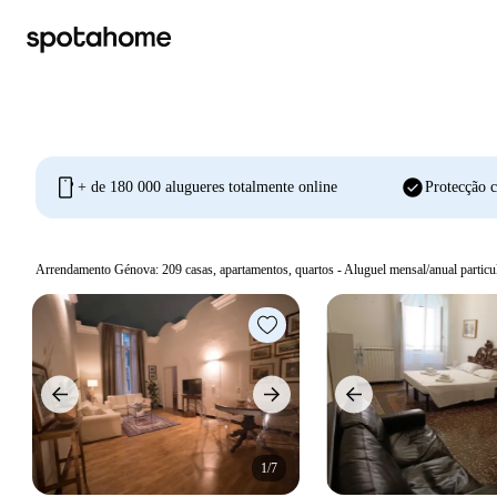
mobile
check_circle
+ de 180 000 alugueres totalmente online
Protecção c
Arrendamento Génova:
209
casas, apartamentos, quartos - Aluguel mensal/anual particu
1/7