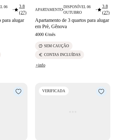
3.8
3.8
L 06
DISPONÍVEL 06
star
star
APARTAMENTO
■
■
■
(27)
OUTUBRO
(27)
 para alugar
Apartamento de 3 quartos para alugar
em Prè, Gênova
4000 €
/
mês
savings
SEM CAUÇÃO
euro
CONTAS INCLUÍDAS
+info
VERIFICADA