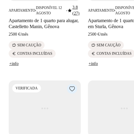
3.8
DISPONÍVEL 12
DISPONÍVE
star
APARTAMENTO
APARTAMENTO
■
■
■
AGOSTO
(27)
AGOSTO
Apartamento de 1 quarto para alugar,
Apartamento de 1 quarto
Castelletto Manin, Gênova
em Sturla, Gênova
2500 €
/
mês
2500 €
/
mês
savings
savings
SEM CAUÇÃO
SEM CAUÇÃO
euro
euro
CONTAS INCLUÍDAS
CONTAS INCLUÍDAS
+info
+info
VERIFICADA