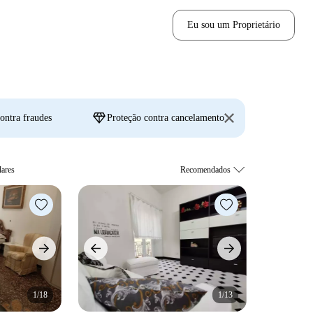
Eu sou um Proprietário
diamond
ontra fraudes
Proteção contra cancelamento
lares
1/18
1/13