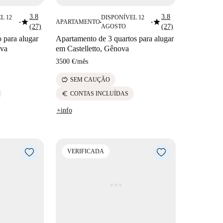
3.8
3.8
L 12
DISPONÍVEL 12
star
star
APARTAMENTO
■
■
■
(27)
AGOSTO
(27)
 para alugar
Apartamento de 3 quartos para alugar
ova
em Castelletto, Gênova
3500 €
/
mês
savings
SEM CAUÇÃO
euro
CONTAS INCLUÍDAS
+info
VERIFICADA