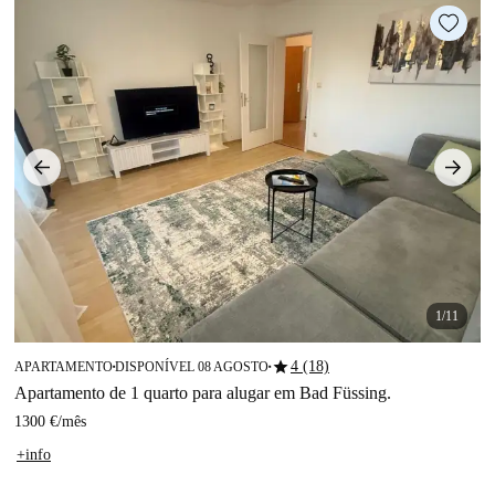
1/11
star
4 (18)
APARTAMENTO
DISPONÍVEL 08 AGOSTO
■
■
Apartamento de 1 quarto para alugar em Bad Füssing.
1300 €
/
mês
+info