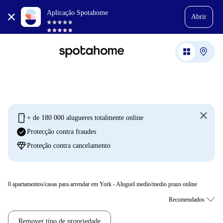
Aplicação Spotahome
Abrir
mobile
+ de 180 000 alugueres totalmente online
check_circle
Protecção contra fraudes
diamond
Proteção contra cancelamento
0
apartamentos/casas para arrendar em York - Aluguel medio/medio prazo online
Remover tipo de propriedade