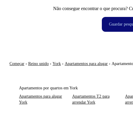
Não consegue encontrar o que procura? Crie
Guardar pesqu
Começar
›
Reino unido
›
York
›
Apartamentos para alugar
›
Apartamento
Apartamentos por quartos em York
Apartamentos para alugar
Apartamentos T2 para
Apar
York
arrendar York
arre