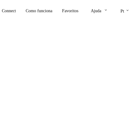
keyboard_arrow_down
keyboard_arrow_down
Connect
Como funciona
Favoritos
Ajuda
Pt