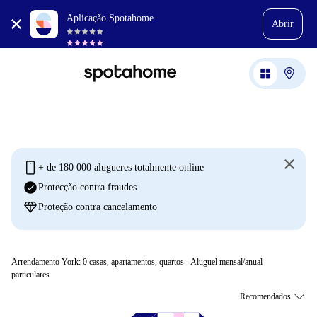
Aplicação Spotahome
Abrir
mobile
+ de 180 000 alugueres totalmente online
check_circle
Protecção contra fraudes
diamond
Proteção contra cancelamento
Arrendamento York:
0
casas, apartamentos, quartos - Aluguel mensal/anual
particulares