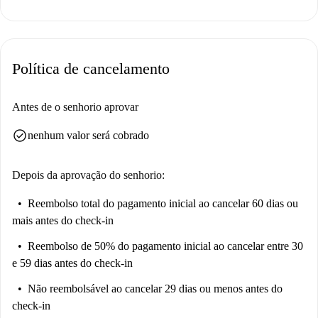
e serviços de limpeza periódica estão incluídos no aluguel. O
apartamento está pronto para receber solteiros ou casais sem restrições
específicas.
Política de cancelamento
Situado no coração de Soria, o imóvel é cercado por atrações e serviços
essenciais. O supermercado Calservi fica convenientemente perto para
compras de supermercado. Nas proximidades, você encontra pontos
Antes de o senhorio aprovar
turísticos notáveis como o Convento de La Merced, o Colégio Antonio
check_circle
nenhum valor será cobrado
Machado, o Monte Valonsadero e a Casa Modernista. Além disso, o
Centro Ciudad de Soria e vários pontos culturais, como o Círculo de La
Amistad de Numancia, estão a uma curta distância a pé. Experimente
Depois da aprovação do senhorio:
uma vida confortável em uma localização privilegiada com este aluguel.
Reembolso total do pagamento inicial
ao cancelar 60 dias ou
mais antes do check-in
Reembolso de 50% do pagamento inicial
ao cancelar entre 30
e 59 dias antes do check-in
Não reembolsável
ao cancelar 29 dias ou menos antes do
check-in