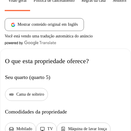
Visão geral
Política de cancelamento
Regras da casa
Senhorio
Mostrar conteúdo original em Inglês
Você está vendo uma tradução automática do anúncio
O que esta propriedade oferece?
Seu quarto (quarto 5)
airline_seat_flat
Cama de solteiro
Comodidades da propriedade
chair
tv
dishwasher_gen
Mobilado
TV
Máquina de lavar louça