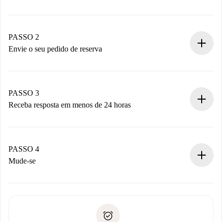
Processo de reserva 100% online.
Casas e Proprietários verificados.
Você tem todas as informações necessárias
PASSO 2
antecipadamente.
Envie o seu pedido de reserva
Envie detalhes básicos do seu perfil e método de
pagamento.
Não cobramos nada até que o proprietário confirme.
PASSO 3
Receba resposta em menos de 24 horas
O proprietário tem até 24 horas para confirmar.
Se aceita, faremos a cobrança e conectaremos você ao
proprietário.
PASSO 4
Se recusada: não cobraremos nada e ofereceremos
Mude-se
alternativas.
Combine os detalhes da chegada com o proprietário,
Documentos necessários para “
Spotahome plus
”.
entrega das chaves, etc.
Documento de identidade ou Passaporte
A Spotahome só transferirá o primeiro pagamento se você
Comprovante de solvência
não comunicar nenhum problema.
Débito direto bancário