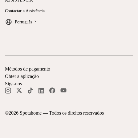
ASSISTÊNCIA
Contactar a Assistência
keyboard_arrow_down
Português
Métodos de pagamento
Obter a aplicação
Siga-nos
©
2026
Spotahome —
Todos os direitos reservados