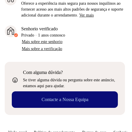
Oferece a experiência mais segura para nossos inquilinos ao
fornecer acesso aos mais altos padrões de segurança e suporte
adicional durante o arrendamento.
Ver mais
Senhorio verificado
Privado
·
1 anos
connosco
Mais sobre este senhorio
Mais sobre a verificação
Com alguma dúvida?
sentiment_very_satisfied
Se tiver alguma dúvida ou pergunta sobre este anúncio,
estamos aqui para ajudar.
Contacte a Nossa Equipa