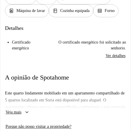
local_laundry_service
kitchen
oven_gen
Máquina de lavar
Cozinha equipada
Forno
Detalhes
Certificado
O certificado energético foi solicitado ao
energético
senhorio.
Ver detalhes
A opinião de Spotahome
Este quarto lindamente mobiliado em um apartamento compartilhado de
5 quartos localizado em Soria está disponível para aluguel. O
apartamento oferece espaços compartilhados confortáveis e está equipado
keyboard_arrow_down
Veja mais
com comodidades modernas, incluindo cozinha equipada, máquina de
lavar roupa privativa, lava-louças, forno e televisão. É permitido fumar
Porque não posso visitar a propriedade?
no interior, mas animais de estimação não. Eletricidade, água, gás, Wi-Fi