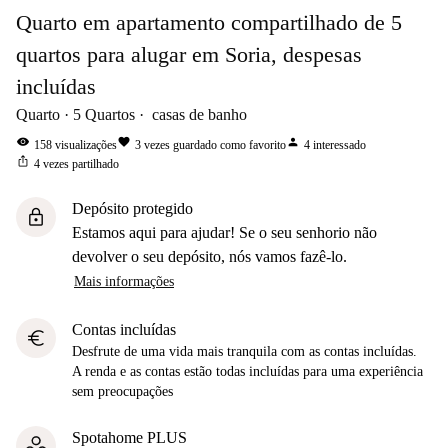
Quarto em apartamento compartilhado de 5
quartos para alugar em Soria, despesas
incluídas
Quarto
5
Quartos
casas de banho
visibility
favorite
person
158
visualizações
3
vezes guardado como favorito
4
interessado
ios_share
4
vezes partilhado
Depósito protegido
lock
Estamos aqui para ajudar! Se o seu senhorio não
devolver o seu depósito, nós vamos fazê-lo.
Mais informações
Contas incluídas
euro
Desfrute de uma vida mais tranquila com as contas incluídas.
A renda e as contas estão todas incluídas para uma experiência
sem preocupações
Spotahome PLUS