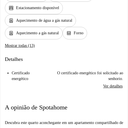
garage
Estacionamento disponível
water_heater
Aquecimento de água a gás natural
water_heater
oven_gen
Aquecimento a gás natural
Forno
Mostrar todas (13)
Detalhes
Certificado
O certificado energético foi solicitado ao
energético
senhorio.
Ver detalhes
A opinião de Spotahome
Descubra este quarto aconchegante em um apartamento compartilhado de