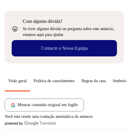
Com alguma dúvida?
sentiment_very_satisfied
Se tiver alguma dúvida ou pergunta sobre este anúncio,
estamos aqui para ajudar.
Contacte a Nossa Equipa
Visão geral
Política de cancelamento
Regras da casa
Senhorio
Mostrar conteúdo original em Inglês
Você está vendo uma tradução automática do anúncio