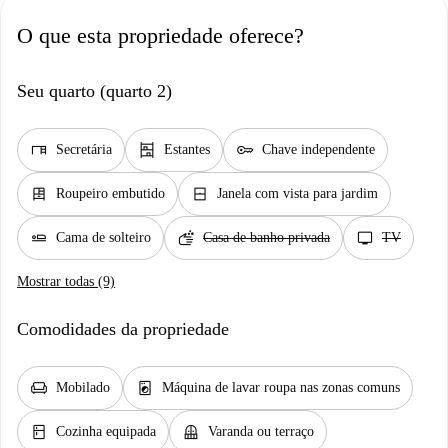
O que esta propriedade oferece?
Seu quarto (quarto 2)
desk
shelves
key
Secretária
Estantes
Chave independente
dresser
window_closed
Roupeiro embutido
Janela com vista para jardim
airline_seat_flat
soap
tv
Cama de solteiro
Casa de banho privada
TV
Mostrar todas (9)
Comodidades da propriedade
chair
local_laundry_service
Mobilado
Máquina de lavar roupa nas zonas comuns
kitchen
balcony
Cozinha equipada
Varanda ou terraço