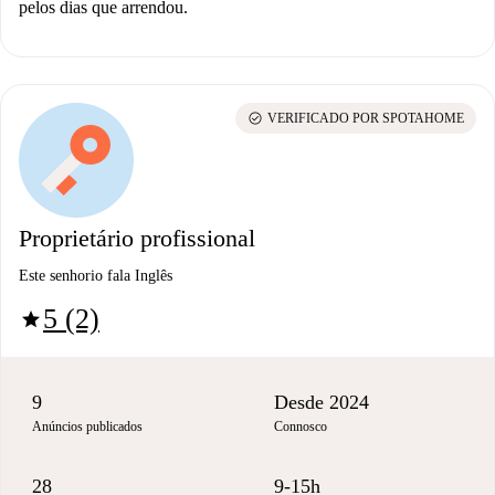
pelos dias que arrendou.
check_circle
VERIFICADO POR SPOTAHOME
Proprietário profissional
Este senhorio fala Inglês
5 (2)
star
9
Desde 2024
Anúncios publicados
Connosco
28
9-15h