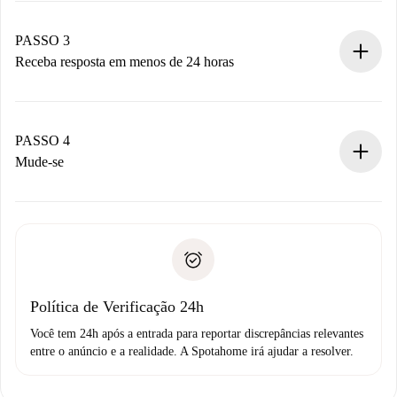
pagamento.
Não cobramos nada até que o proprietário confirme.
PASSO 3
Receba resposta em menos de 24 horas
O proprietário tem até 24 horas para confirmar.
Se aceita, faremos a cobrança e conectaremos você ao
proprietário.
PASSO 4
Se recusada: não cobraremos nada e ofereceremos
Mude-se
alternativas.
Combine os detalhes da chegada com o proprietário,
Documentos necessários para “
Spotahome plus
”.
entrega das chaves, etc.
Documento de identidade ou Passaporte
A Spotahome só transferirá o primeiro pagamento se você
Comprovante de solvência
não comunicar nenhum problema.
Débito direto bancário
Política de Verificação 24h
Você tem 24h após a entrada para reportar discrepâncias relevantes
entre o anúncio e a realidade. A Spotahome irá ajudar a resolver.