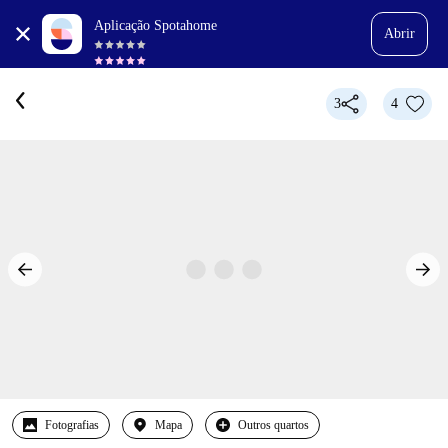
Aplicação Spotahome
Abrir
3
4
Fotografias
Mapa
Outros quartos