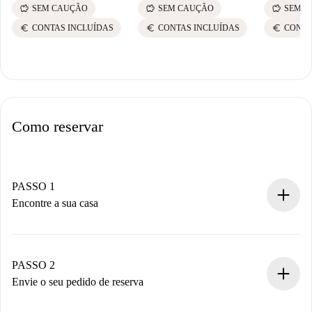
savings
savings
savings
SEM CAUÇÃO
SEM CAUÇÃO
SEM C
euro
euro
euro
CONTAS INCLUÍDAS
CONTAS INCLUÍDAS
CONTA
Como reservar
PASSO 1
Encontre a sua casa
Processo de reserva 100% online.
Casas e Proprietários verificados.
Você tem todas as informações necessárias
PASSO 2
antecipadamente.
Envie o seu pedido de reserva
Envie detalhes básicos do seu perfil e método de