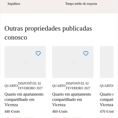
Inquilinos
Tempo médio de resposta
Outras propriedades publicadas
conosco
DISPONÍVEL 02
DISPONÍVEL 02
DI
QUARTO
QUARTO
QUARTO
■
■
■
FEVEREIRO 2027
FEVEREIRO 2027
FE
Quarto em apartamento
Quarto em apartamento
Quarto em
compartilhado em
compartilhado em
compartil
Vicenza
Vicenza
Vicenza
440 €
/
mês
460 €
/
mês
470 €
/
mês