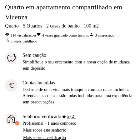
Quarto em apartamento compartilhado em
Vicenza
Quarto
5
Quartos
2
casas de banho
100
m2
visibility
favorite
person
114
visualizações
4
vezes guardado como favorito
3
interessado
ios_share
3
vezes partilhado
Sem caução
Simplifique o seu orçamento com a nossa opção de mudança
sem depósito.
Contas incluídas
euro
Desfrute de uma vida mais tranquila com as contas incluídas.
A renda e as contas estão todas incluídas para uma experiência
sem preocupações
star
Senhorio verificado
5 (2)
Profissional
·
1 anos
connosco
Mais sobre este senhorio
Mais sobre a verificação