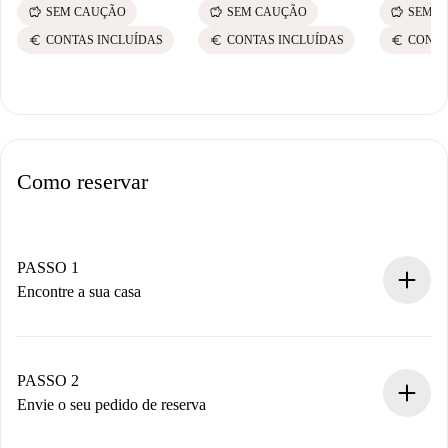
savings
savings
savings
SEM CAUÇÃO
SEM CAUÇÃO
SEM C
euro
euro
euro
CONTAS INCLUÍDAS
CONTAS INCLUÍDAS
CONTA
Como reservar
PASSO 1
Encontre a sua casa
Processo de reserva 100% online.
Casas e Proprietários verificados.
Você tem todas as informações necessárias
PASSO 2
antecipadamente.
Envie o seu pedido de reserva
Envie detalhes básicos do seu perfil e método de