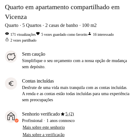
Quarto em apartamento compartilhado em
Vicenza
Quarto
5
Quartos
2
casas de banho
100
m2
visibility
favorite
person
171
visualizações
5
vezes guardado como favorito
16
interessado
ios_share
2
vezes partilhado
Sem caução
Simplifique o seu orçamento com a nossa opção de mudança
sem depósito.
Contas incluídas
euro
Desfrute de uma vida mais tranquila com as contas incluídas.
A renda e as contas estão todas incluídas para uma experiência
sem preocupações
star
Senhorio verificado
5 (2)
Profissional
·
1 anos
connosco
Mais sobre este senhorio
Mais sobre a verificação