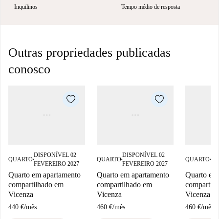
Inquilinos
Tempo médio de resposta
Outras propriedades publicadas
conosco
DISPONÍVEL 02
DISPONÍVEL 02
DI
QUARTO
QUARTO
QUARTO
■
■
■
FEVEREIRO 2027
FEVEREIRO 2027
FE
Quarto em apartamento
Quarto em apartamento
Quarto em
compartilhado em
compartilhado em
compartil
Vicenza
Vicenza
Vicenza
440 €
/
mês
460 €
/
mês
460 €
/
mês