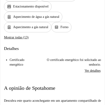
garage
Estacionamento disponível
water_heater
Aquecimento de água a gás natural
water_heater
oven_gen
Aquecimento a gás natural
Forno
Mostrar todas (13)
Detalhes
Certificado
O certificado energético foi solicitado ao
energético
senhorio.
Ver detalhes
A opinião de Spotahome
Descubra este quarto aconchegante em um apartamento compartilhado de