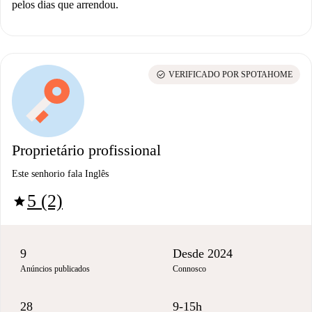
pelos dias que arrendou.
check_circle
VERIFICADO POR SPOTAHOME
Proprietário profissional
Este senhorio fala Inglês
5 (2)
star
9
Desde 2024
Anúncios publicados
Connosco
28
9-15h