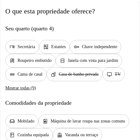
O que esta propriedade oferece?
Seu quarto (quarto 4)
desk
shelves
key
Secretária
Estantes
Chave independente
dresser
window_closed
Roupeiro embutido
Janela com vista para jardim
airline_seat_flat
soap
tv
Cama de casal
Casa de banho privada
TV
Mostrar todas (9)
Comodidades da propriedade
chair
local_laundry_service
Mobilado
Máquina de lavar roupa nas zonas comuns
kitchen
balcony
Cozinha equipada
Varanda ou terraço