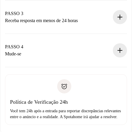
pagamento.
Não cobramos nada até que o proprietário confirme.
PASSO 3
Receba resposta em menos de 24 horas
O proprietário tem até 24 horas para confirmar.
Se aceita, faremos a cobrança e conectaremos você ao
proprietário.
PASSO 4
Se recusada: não cobraremos nada e ofereceremos
Mude-se
alternativas.
Combine os detalhes da chegada com o proprietário,
Documentos necessários para “
Spotahome plus
”.
entrega das chaves, etc.
Documento de identidade ou Passaporte
A Spotahome só transferirá o primeiro pagamento se você
Comprovante de solvência
não comunicar nenhum problema.
Débito direto bancário
Política de Verificação 24h
Você tem 24h após a entrada para reportar discrepâncias relevantes
entre o anúncio e a realidade. A Spotahome irá ajudar a resolver.