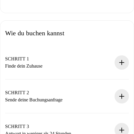
Wie du buchen kannst
SCHRITT 1
Finde dein Zuhause
100% Online-Buchungsprozess.
Verifizierte Wohnungen und Vermieter.
Du erhältst alle notwendigen Informationen im Voraus.
SCHRITT 2
Sende deine Buchungsanfrage
Sende grundlegende Informationen zu deinem Profil und
deiner Zahlungsmethode.
Denk daran, dass wir dich erst belasten, wenn der
SCHRITT 3
Vermieter zustimmt.
Antwort in weniger als 24 Stunden