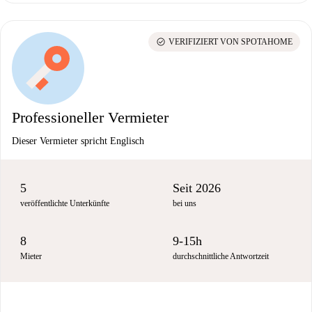
check_circle
VERIFIZIERT VON SPOTAHOME
Professioneller Vermieter
Dieser Vermieter spricht Englisch
5
Seit 2026
veröffentlichte Unterkünfte
bei uns
8
9-15h
Mieter
durchschnittliche Antwortzeit