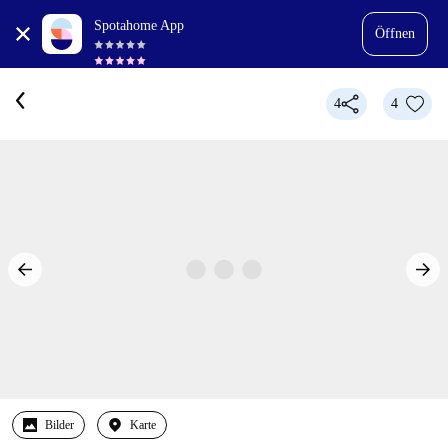
Spotahome App
Öffnen
4
4
Bilder
Karte