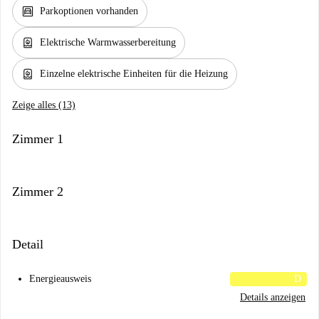
garage
Parkoptionen vorhanden
water_heater
Elektrische Warmwasserbereitung
water_heater
Einzelne elektrische Einheiten für die Heizung
Zeige alles (13)
Zimmer 1
Zimmer 2
Detail
Energieausweis
D
Details anzeigen