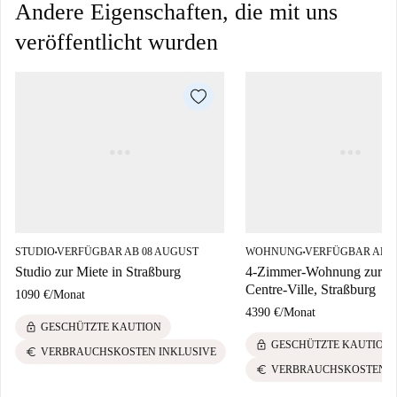
Andere Eigenschaften, die mit uns
veröffentlicht wurden
STUDIO
VERFÜGBAR AB 08 AUGUST
WOHNUNG
VERFÜGBAR AB 0
■
■
Studio zur Miete in Straßburg
4-Zimmer-Wohnung zur Mi
Centre-Ville, Straßburg
1090 €
/
Monat
4390 €
/
Monat
lock
GESCHÜTZTE KAUTION
lock
GESCHÜTZTE KAUTION
euro
VERBRAUCHSKOSTEN INKLUSIVE
euro
VERBRAUCHSKOSTEN I