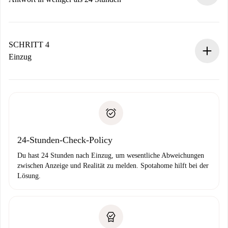
Der Vermieter hat bis zu 24 Stunden Zeit zu bestätigen.
Sobald die Buchung akzeptiert ist, belasten wir dich und
stellen den Kontakt her.
SCHRITT 4
Wenn der Vermieter ablehnen muss, entstehen keine
Einzug
Kosten und wir schlagen Alternativen vor.
Kläre mit dem Vermieter die Ankunftsdetails,
Benötigte Dokumente bei „
Spotahome plus
“-Objekten.
Schlüsselübergabe usw.
Personalausweis oder Reisepass
Spotahome überweist die erste Zahlung nur, wenn du keine
Zahlungsfähigkeitsnachweis
Probleme meldest.
Bankeinzug
24-Stunden-Check-Policy
Du hast 24 Stunden nach Einzug, um wesentliche Abweichungen
zwischen Anzeige und Realität zu melden. Spotahome hilft bei der
Lösung.