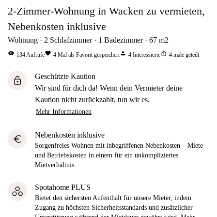
2-Zimmer-Wohnung in Wacken zu vermieten,
Nebenkosten inklusive
Wohnung
2
Schlafzimmer
1
Badezimmer
67
m2
visibility
favorite
person
ios_share
134
Aufrufe
4
Mal als Favorit gespeichert
4
Interessierte
4
male geteilt
Geschützte Kaution
lock
Wir sind für dich da! Wenn dein Vermieter deine
Kaution nicht zurückzahlt, tun wir es.
Mehr Informationen
Nebenkosten inklusive
euro
Sorgenfreies Wohnen mit inbegriffenen Nebenkosten – Miete
und Betriebskosten in einem für ein unkompliziertes
Mietverhältnis.
Spotahome PLUS
Bietet den sichersten Aufenthalt für unsere Mieter, indem
Zugang zu höchsten Sicherheitsstandards und zusätzlicher