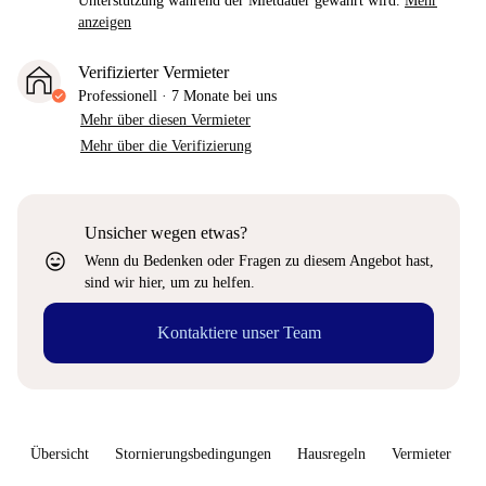
Unterstützung während der Mietdauer gewährt wird.
Mehr
anzeigen
Verifizierter Vermieter
Professionell
·
7 Monate
bei uns
Mehr über diesen Vermieter
Mehr über die Verifizierung
Unsicher wegen etwas?
sentiment_very_satisfied
Wenn du Bedenken oder Fragen zu diesem Angebot hast,
sind wir hier, um zu helfen.
Kontaktiere unser Team
Übersicht
Stornierungsbedingungen
Hausregeln
Vermieter
W