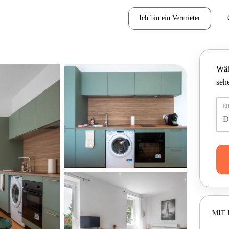
Ich bin ein Vermieter
Wäh
seh
E
MIT 