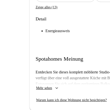
Zeige alles (13)
Detail
Energieausweis
Spotahomes Meinung
Entdecken Sie dieses komplett möblierte Studi
verfügt über eine voll ausgestattete Küche mit
Entspannen Sie sich auf dem geräumigen Balkon
keyboard_arrow_down
Mehr sehen
nicht gestattet. Die Miete beinhaltet alle Neb
Das Apartment liegt in der Nähe der Avenida de
Warum kann ich diese Wohnung nicht besichtigen?
Sehenswürdigkeiten umgeben. In der Nähe befi