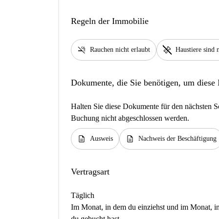
Regeln der Immobilie
smoke_free
pet_supplies
Rauchen nicht erlaubt
Haustiere sind n
Dokumente, die Sie benötigen, um diese
Halten Sie diese Dokumente für den nächsten Sc
Buchung nicht abgeschlossen werden.
description
description
Ausweis
Nachweis der Beschäftigung
Vertragsart
Täglich
Im Monat, in dem du einziehst und im Monat, in 
du gebucht hast.