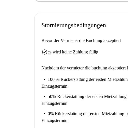
Chamas Tacos Strasbourg. Bekannte Attraktione
sind fußläufig erreichbar. Machen Sie dieses S
Stornierungsbedingungen
Bevor der Vermieter die Buchung akzeptiert
check_circle
es wird keine Zahlung fällig
Nachdem der vermieter die buchung akzeptiert h
100 % Rückerstattung der ersten Mietzahlu
Einzugstermin
50% Rückerstattung der ersten Mietzahlung
Einzugstermin
0% Rückerstattung der ersten Mietzahlung
b
Einzugstermin