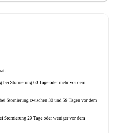
n wie Un Seul Amour und die Street Art Colors City
tudio zu Ihrem neuen Zuhause in Straßburg!
at:
ng
bei Stornierung 60 Tage oder mehr vor dem
bei Stornierung zwischen 30 und 59 Tagen vor dem
ei Stornierung 29 Tage oder weniger vor dem