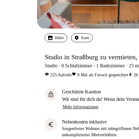
Bilder
Karte
Studio in Straßburg zu vermieten
Studio
0
Schlafzimmer
1
Badezimmer
25
m
visibility
favorite
person
225
Aufrufe
9
Mal als Favorit gespeichert
26
Geschützte Kaution
lock
Wir sind für dich da! Wenn dein Vermiet
Mehr Informationen
Nebenkosten inklusive
euro
Sorgenfreies Wohnen mit inbegriffenen Neb
unkompliziertes Mietverhältnis.