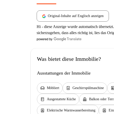
Original-Inhalte auf Englisch anzeigen
Hi - diese Anzeige wurde automatisch übersetzt.
sicherzugehen, dass alles richtig ist, lies das Ori
Was bietet diese Immobilie?
Ausstattungen der Immobilie
chair
dishwasher_gen
local_laundry_se
Möbliert
Geschirrspülmaschine
kitchen
balcony
Ausgestattete Küche
Balkon oder Terr
water_heater
water_heater
Elektrische Warmwasserbereitung
Ein