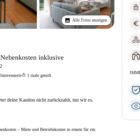
lock
Alle Fotos anzeigen
euro
, Nebenkosten inklusive
2
IMM
ios_share
Interessierte
1
male geteilt
er deine Kaution nicht zurückzahlt, tun wir es.
enkosten – Miete und Betriebskosten in einem für ein