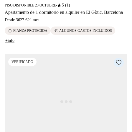
star
5 (1)
PISO
DISPONIBLE 23 OCTUBRE
■
■
Apartamento de 1 dormitorio en alquiler en El Gòtic, Barcelona
Desde
3627 €
/
al mes
lock
euro
FIANZA PROTEGIDA
ALGUNOS GASTOS INCLUIDOS
+info
VERIFICADO