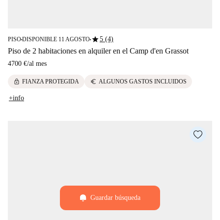
star
5 (4)
PISO
DISPONIBLE 11 AGOSTO
■
■
Piso de 2 habitaciones en alquiler en el Camp d'en Grassot
4700 €
/
al mes
lock
euro
FIANZA PROTEGIDA
ALGUNOS GASTOS INCLUIDOS
+info
Guardar búsqueda