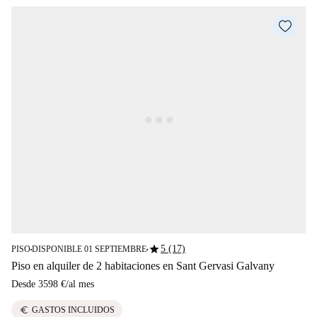
star
5 (17)
PISO
DISPONIBLE 01 SEPTIEMBRE
■
■
Piso en alquiler de 2 habitaciones en Sant Gervasi Galvany
Desde
3598 €
/
al mes
euro
GASTOS INCLUIDOS