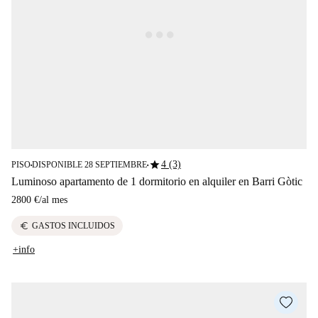
star
4 (3)
PISO
DISPONIBLE 28 SEPTIEMBRE
■
■
Luminoso apartamento de 1 dormitorio en alquiler en Barri Gòtic
2800 €
/
al mes
euro
GASTOS INCLUIDOS
+info