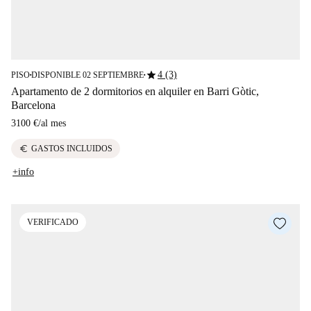
star
4 (3)
PISO
DISPONIBLE 02 SEPTIEMBRE
■
■
Apartamento de 2 dormitorios en alquiler en Barri Gòtic,
Barcelona
3100 €
/
al mes
euro
GASTOS INCLUIDOS
+info
VERIFICADO