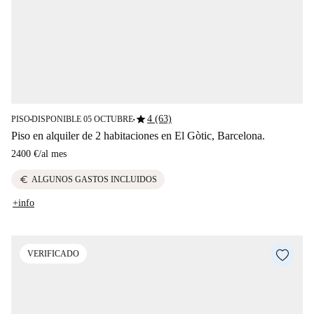
star
4 (63)
PISO
DISPONIBLE 05 OCTUBRE
■
■
Piso en alquiler de 2 habitaciones en El Gòtic, Barcelona.
2400 €
/
al mes
euro
ALGUNOS GASTOS INCLUIDOS
+info
VERIFICADO