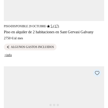
star
5 (17)
PISO
DISPONIBLE 29 OCTUBRE
■
■
Piso en alquiler de 2 habitaciones en Sant Gervasi Galvany
2750 €
/
al mes
euro
ALGUNOS GASTOS INCLUIDOS
+info