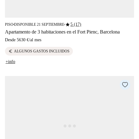
star
5 (17)
PISO
DISPONIBLE 21 SEPTIEMBRE
■
■
Apartamento de 3 habitaciones en el Fort Pienc, Barcelona
Desde
5630 €
/
al mes
euro
ALGUNOS GASTOS INCLUIDOS
+info