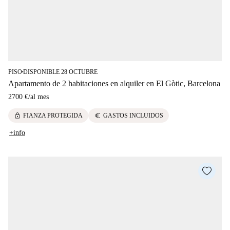
PISO
DISPONIBLE 28 OCTUBRE
■
Apartamento de 2 habitaciones en alquiler en El Gòtic, Barcelona
2700 €
/
al mes
lock
euro
FIANZA PROTEGIDA
GASTOS INCLUIDOS
+info