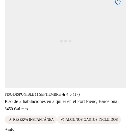
star
4.3 (17)
PISO
DISPONIBLE 11 SEPTIEMBRE
■
■
Piso de 2 habitaciones en alquiler en el Fort Pienc, Barcelona
3450 €
/
al mes
electric_bolt
euro
RESERVA INSTANTÁNEA
ALGUNOS GASTOS INCLUIDOS
+info