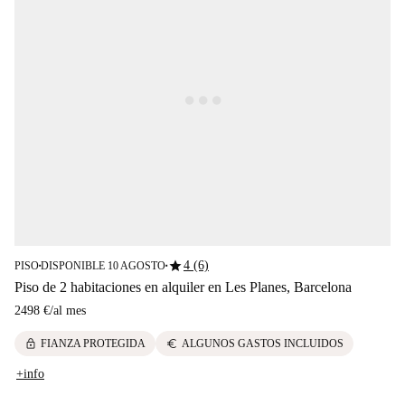
star
4 (6)
PISO
DISPONIBLE 10 AGOSTO
■
■
Piso de 2 habitaciones en alquiler en Les Planes, Barcelona
2498 €
/
al mes
lock
euro
FIANZA PROTEGIDA
ALGUNOS GASTOS INCLUIDOS
+info