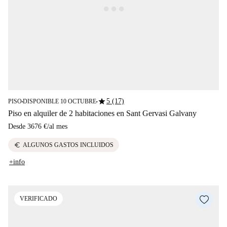
star
5 (17)
PISO
DISPONIBLE 10 OCTUBRE
■
■
Piso en alquiler de 2 habitaciones en Sant Gervasi Galvany
Desde
3676 €
/
al mes
euro
ALGUNOS GASTOS INCLUIDOS
+info
VERIFICADO