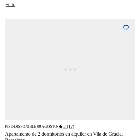
+info
star
5 (17)
PISO
DISPONIBLE 09 AGOSTO
■
■
Apartamento de 2 dormitorios en alquiler en Vila de Gràcia,