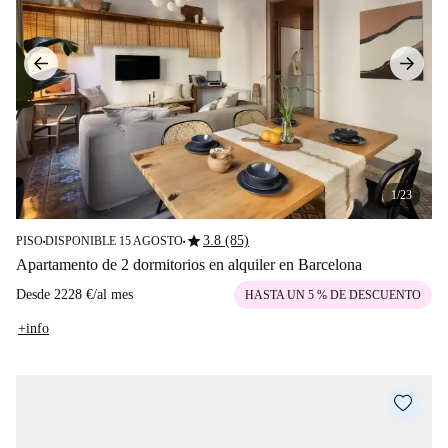
1/23
star
3.8 (85)
PISO
DISPONIBLE 15 AGOSTO
■
■
Apartamento de 2 dormitorios en alquiler en Barcelona
Desde
2228 €
/
al mes
HASTA UN 5 % DE DESCUENTO
+info