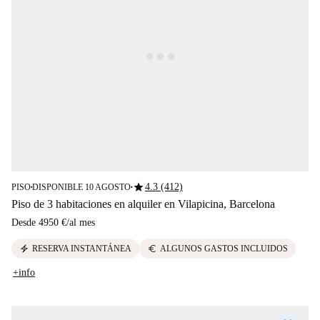
star
4.3 (412)
PISO
DISPONIBLE 10 AGOSTO
■
■
Piso de 3 habitaciones en alquiler en Vilapicina, Barcelona
Desde
4950 €
/
al mes
electric_bolt
euro
RESERVA INSTANTÁNEA
ALGUNOS GASTOS INCLUIDOS
+info