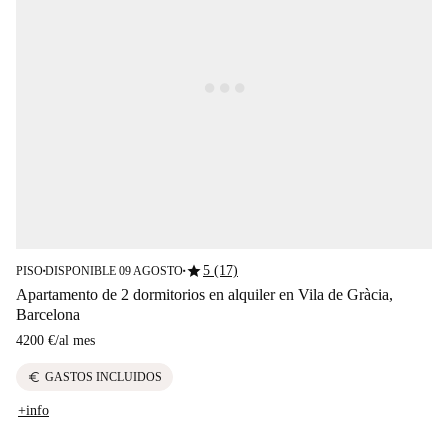
star
5 (17)
PISO
DISPONIBLE 09 AGOSTO
■
■
Apartamento de 2 dormitorios en alquiler en Vila de Gràcia,
Barcelona
4200 €
/
al mes
euro
GASTOS INCLUIDOS
+info