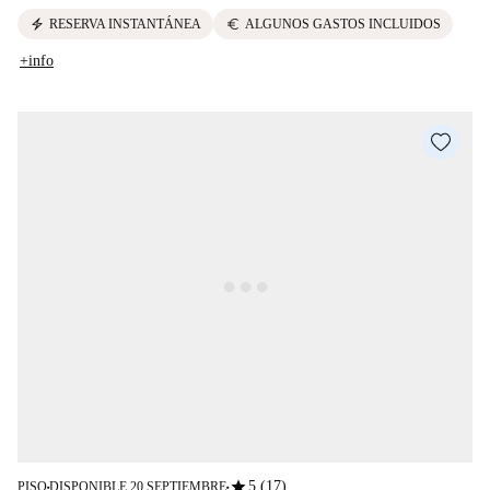
electric_bolt
euro
RESERVA INSTANTÁNEA
ALGUNOS GASTOS INCLUIDOS
+info
star
5 (17)
PISO
DISPONIBLE 20 SEPTIEMBRE
■
■