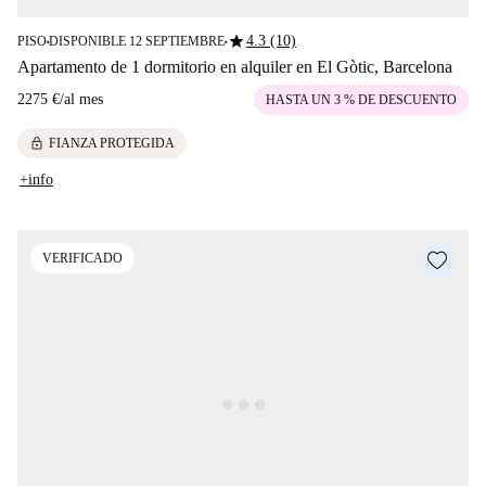
star
4.3 (10)
PISO
DISPONIBLE 12 SEPTIEMBRE
■
■
Apartamento de 1 dormitorio en alquiler en El Gòtic, Barcelona
2275 €
/
al mes
HASTA UN 3 % DE DESCUENTO
lock
FIANZA PROTEGIDA
+info
VERIFICADO