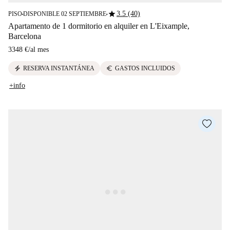
star
3.5 (40)
PISO
DISPONIBLE 02 SEPTIEMBRE
■
■
Apartamento de 1 dormitorio en alquiler en L'Eixample,
Barcelona
3348 €
/
al mes
electric_bolt
euro
RESERVA INSTANTÁNEA
GASTOS INCLUIDOS
+info