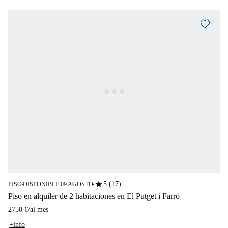
star
5 (17)
PISO
DISPONIBLE 09 AGOSTO
■
■
Piso en alquiler de 2 habitaciones en El Putget i Farró
2750 €
/
al mes
+info