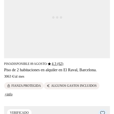
star
4.3 (62)
PISO
DISPONIBLE 09 AGOSTO
■
■
Piso de 2 habitaciones en alquiler en El Raval, Barcelona.
3063 €
/
al mes
lock
euro
FIANZA PROTEGIDA
ALGUNOS GASTOS INCLUIDOS
+info
VERIFICADO