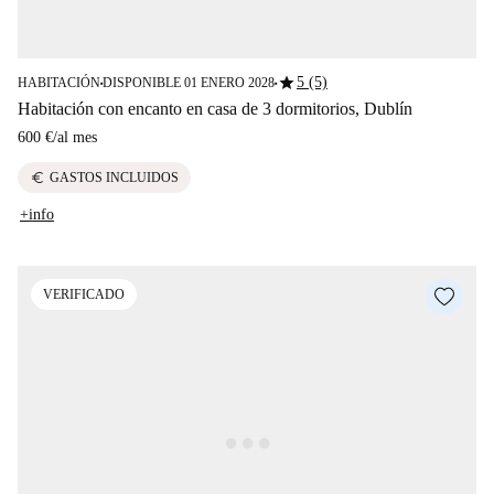
star
5 (5)
HABITACIÓN
DISPONIBLE 01 ENERO 2028
■
■
Habitación con encanto en casa de 3 dormitorios, Dublín
600 €
/
al mes
euro
GASTOS INCLUIDOS
+info
VERIFICADO