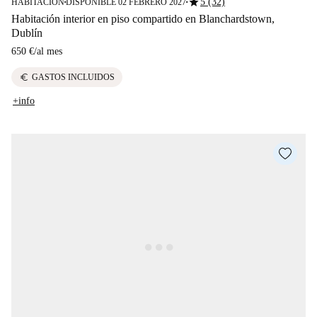
star
5 (32)
HABITACIÓN
DISPONIBLE 02 FEBRERO 2027
■
■
Habitación interior en piso compartido en Blanchardstown,
Dublín
650 €
/
al mes
euro
GASTOS INCLUIDOS
+info