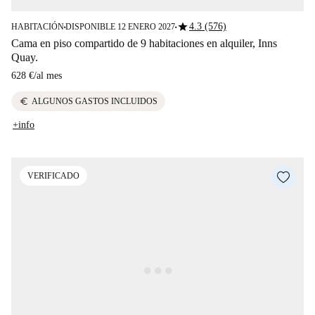
star
4.3 (576)
HABITACIÓN
DISPONIBLE 12 ENERO 2027
■
■
Cama en piso compartido de 9 habitaciones en alquiler, Inns
Quay.
628 €
/
al mes
euro
ALGUNOS GASTOS INCLUIDOS
+info
VERIFICADO