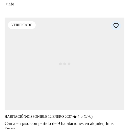
+info
VERIFICADO
star
4.3 (576)
HABITACIÓN
DISPONIBLE 12 ENERO 2027
■
■
Cama en piso compartido de 9 habitaciones en alquiler, Inns