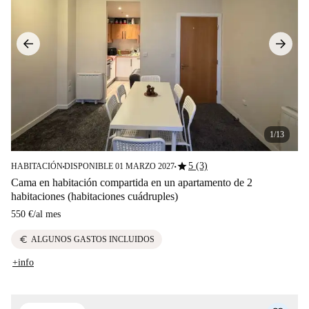
1/13
star
5 (3)
HABITACIÓN
DISPONIBLE 01 MARZO 2027
■
■
Cama en habitación compartida en un apartamento de 2
habitaciones (habitaciones cuádruples)
550 €
/
al mes
euro
ALGUNOS GASTOS INCLUIDOS
+info