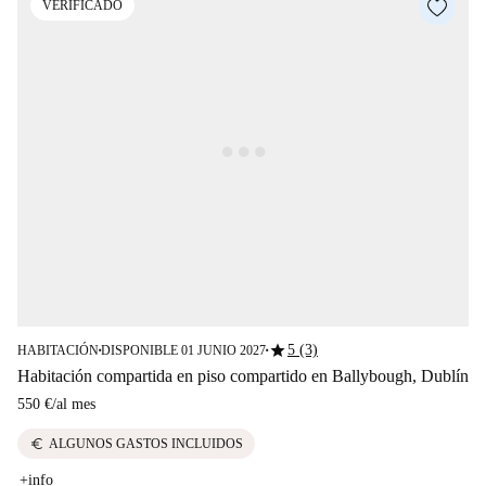
VERIFICADO
star
5 (3)
HABITACIÓN
DISPONIBLE 01 JUNIO 2027
■
■
Habitación compartida en piso compartido en Ballybough, Dublín
550 €
/
al mes
euro
ALGUNOS GASTOS INCLUIDOS
+info