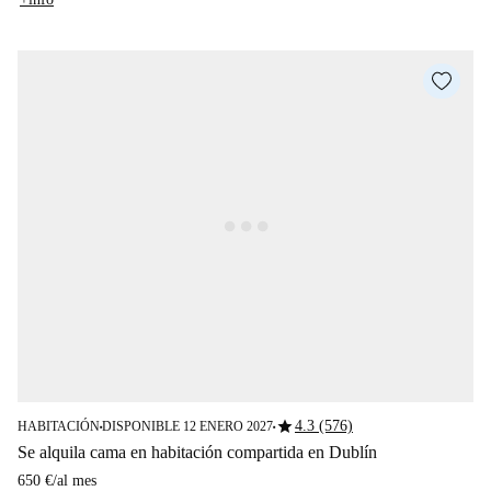
star
4.3 (576)
HABITACIÓN
DISPONIBLE 12 ENERO 2027
■
■
Se alquila cama en habitación compartida en Dublín
650 €
/
al mes