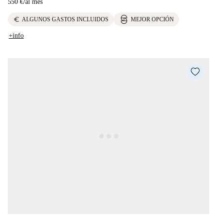
550 €
/
al mes
euro
ALGUNOS GASTOS INCLUIDOS
MEJOR OPCIÓN
+info