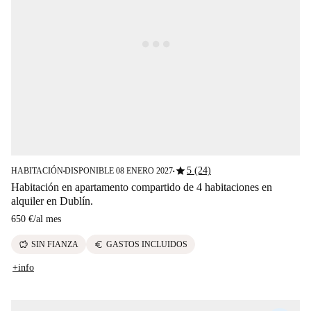
star
5 (24)
HABITACIÓN
DISPONIBLE 08 ENERO 2027
■
■
Habitación en apartamento compartido de 4 habitaciones en
alquiler en Dublín.
650 €
/
al mes
savings
euro
SIN FIANZA
GASTOS INCLUIDOS
+info