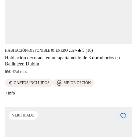
star
5 (10)
HABITACIÓN
DISPONIBLE 01 ENERO 2027
■
■
Habitación decorada en un apartamento de 3 dormitorios en
Ballinteer, Dublín
650 €
/
al mes
euro
GASTOS INCLUIDOS
MEJOR OPCIÓN
+info
VERIFICADO