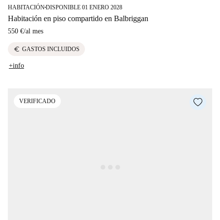
HABITACIÓN
DISPONIBLE 01 ENERO 2028
■
Habitación en piso compartido en Balbriggan
550 €
/
al mes
euro
GASTOS INCLUIDOS
+info
VERIFICADO