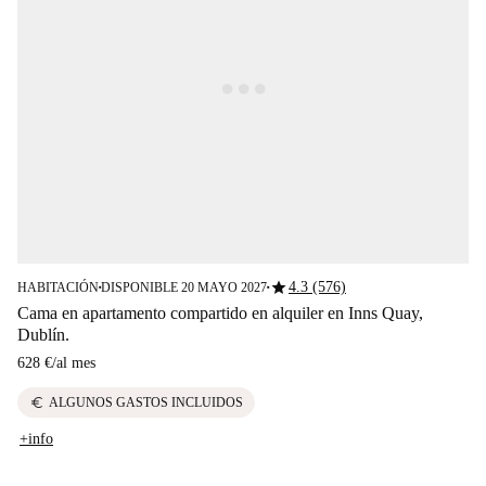
star
4.3 (576)
HABITACIÓN
DISPONIBLE 20 MAYO 2027
■
■
Cama en apartamento compartido en alquiler en Inns Quay,
Dublín.
628 €
/
al mes
euro
ALGUNOS GASTOS INCLUIDOS
+info