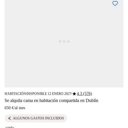
star
4.3 (576)
HABITACIÓN
DISPONIBLE 12 ENERO 2027
■
■
Se alquila cama en habitación compartida en Dublín
650 €
/
al mes
euro
ALGUNOS GASTOS INCLUIDOS
+info