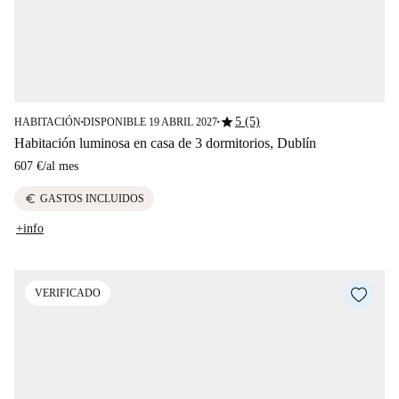
star
5 (5)
HABITACIÓN
DISPONIBLE 19 ABRIL 2027
■
■
Habitación luminosa en casa de 3 dormitorios, Dublín
607 €
/
al mes
euro
GASTOS INCLUIDOS
+info
VERIFICADO