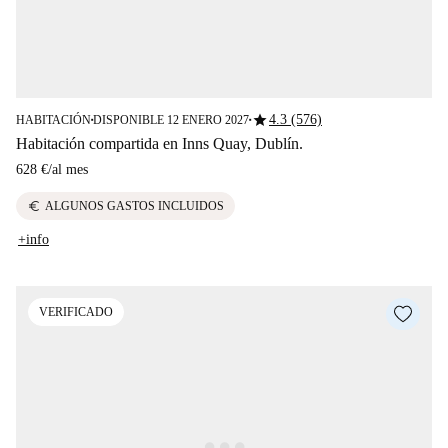
star
4.3 (576)
HABITACIÓN
DISPONIBLE 12 ENERO 2027
■
■
Habitación compartida en Inns Quay, Dublín.
628 €
/
al mes
euro
ALGUNOS GASTOS INCLUIDOS
+info
VERIFICADO