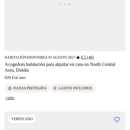
star
4.5 (46)
HABITACIÓN
DISPONIBLE 01 AGOSTO 2027
■
■
Acogedora habitación para alquilar en casa en North Central
Area, Dublín
620 €
/
al mes
lock
euro
FIANZA PROTEGIDA
GASTOS INCLUIDOS
+info
VERIFICADO