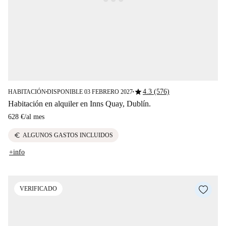
star
4.3 (576)
HABITACIÓN
DISPONIBLE 03 FEBRERO 2027
■
■
Habitación en alquiler en Inns Quay, Dublín.
628 €
/
al mes
euro
ALGUNOS GASTOS INCLUIDOS
+info
VERIFICADO