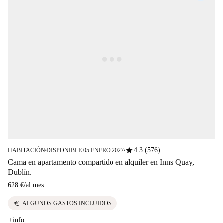
star
4.3 (576)
HABITACIÓN
DISPONIBLE 05 ENERO 2027
■
■
Cama en apartamento compartido en alquiler en Inns Quay,
Dublín.
628 €
/
al mes
euro
ALGUNOS GASTOS INCLUIDOS
+info