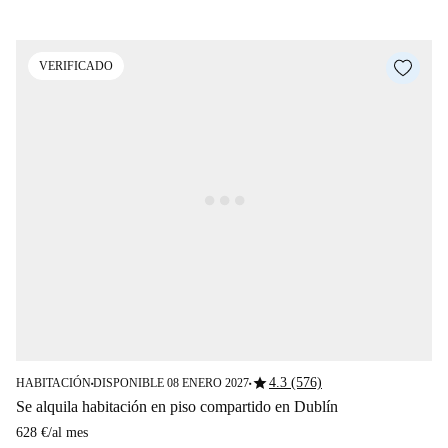
VERIFICADO
star
4.3 (576)
HABITACIÓN
DISPONIBLE 08 ENERO 2027
■
■
Se alquila habitación en piso compartido en Dublín
628 €
/
al mes