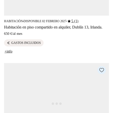
star
5 (1)
HABITACIÓN
DISPONIBLE 02 FEBRERO 2027
■
■
Habitación en piso compartido en alquiler, Dublín 13, Irlanda.
650 €
/
al mes
euro
GASTOS INCLUIDOS
+info