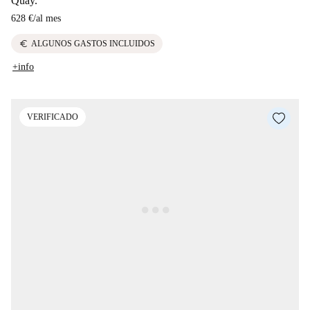
Quay.
628 €
/
al mes
euro
ALGUNOS GASTOS INCLUIDOS
+info
VERIFICADO