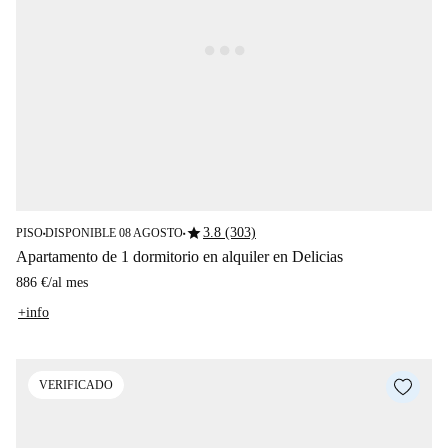
star
3.8 (303)
PISO
DISPONIBLE 08 AGOSTO
■
■
Apartamento de 1 dormitorio en alquiler en Delicias
886 €
/
al mes
+info
VERIFICADO