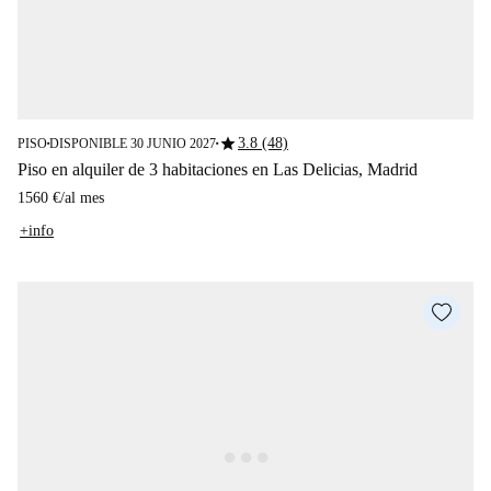
star
3.8 (48)
PISO
DISPONIBLE 30 JUNIO 2027
■
■
Piso en alquiler de 3 habitaciones en Las Delicias, Madrid
1560 €
/
al mes
+info