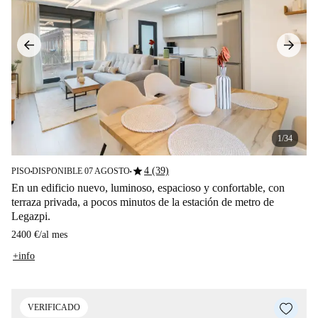
1/34
star
4 (39)
PISO
DISPONIBLE 07 AGOSTO
■
■
En un edificio nuevo, luminoso, espacioso y confortable, con
terraza privada, a pocos minutos de la estación de metro de
Legazpi.
2400 €
/
al mes
+info
VERIFICADO