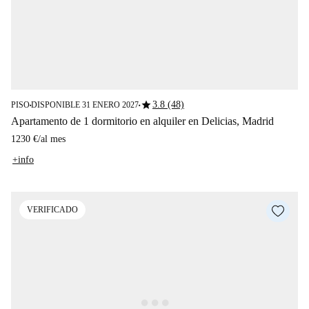
star
3.8 (48)
PISO
DISPONIBLE 31 ENERO 2027
■
■
Apartamento de 1 dormitorio en alquiler en Delicias, Madrid
1230 €
/
al mes
+info
VERIFICADO