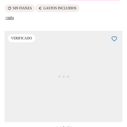
savings
euro
SIN FIANZA
GASTOS INCLUIDOS
+info
VERIFICADO