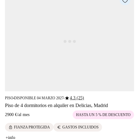
star
4.3 (25)
PISO
DISPONIBLE 04 MARZO 2027
■
■
Piso de 4 dormitorios en alquiler en Delicias, Madrid
2900 €
/
al mes
HASTA UN 5 % DE DESCUENTO
lock
euro
FIANZA PROTEGIDA
GASTOS INCLUIDOS
+info