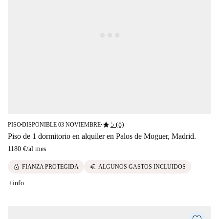
star
5 (8)
PISO
DISPONIBLE 03 NOVIEMBRE
■
■
Piso de 1 dormitorio en alquiler en Palos de Moguer, Madrid.
1180 €
/
al mes
lock
euro
FIANZA PROTEGIDA
ALGUNOS GASTOS INCLUIDOS
+info