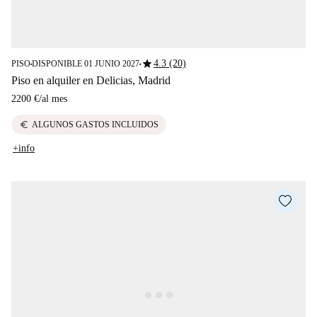
star
4.3 (20)
PISO
DISPONIBLE 01 JUNIO 2027
■
■
Piso en alquiler en Delicias, Madrid
2200 €
/
al mes
euro
ALGUNOS GASTOS INCLUIDOS
+info