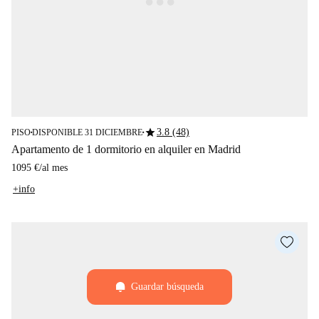
star
3.8 (48)
PISO
DISPONIBLE 31 DICIEMBRE
■
■
Apartamento de 1 dormitorio en alquiler en Madrid
1095 €
/
al mes
+info
Guardar búsqueda