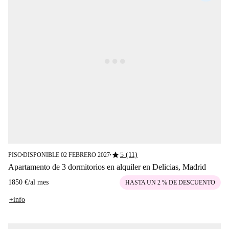
star
5 (11)
PISO
DISPONIBLE 02 FEBRERO 2027
■
■
Apartamento de 3 dormitorios en alquiler en Delicias, Madrid
1850 €
/
al mes
HASTA UN 2 % DE DESCUENTO
+info