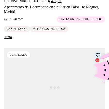
star
4.5 (81)
PISO
DISPONIBLE 11 OCTUBRE
■
■
Apartamento de 1 dormitorio en alquiler en Palos De Moguer,
Madrid
2750 €
/
al mes
HASTA UN 3 % DE DESCUENTO
savings
euro
SIN FIANZA
GASTOS INCLUIDOS
+info
VERIFICADO