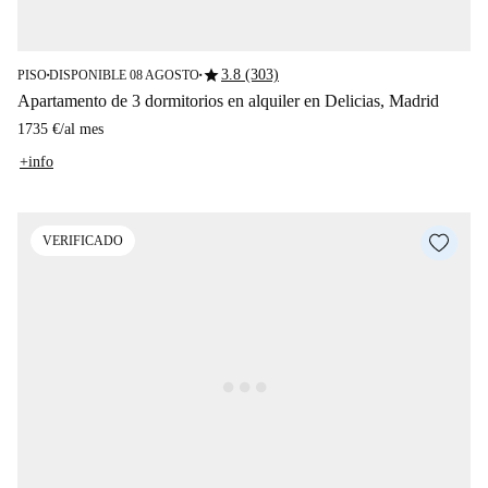
star
3.8 (303)
PISO
DISPONIBLE 08 AGOSTO
■
■
Apartamento de 3 dormitorios en alquiler en Delicias, Madrid
1735 €
/
al mes
+info
VERIFICADO