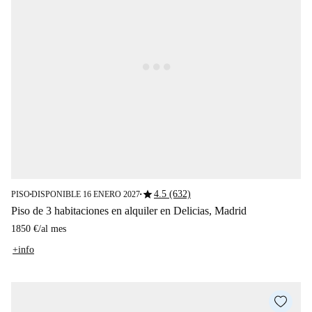
star
4.5 (632)
PISO
DISPONIBLE 16 ENERO 2027
■
■
Piso de 3 habitaciones en alquiler en Delicias, Madrid
1850 €
/
al mes
+info