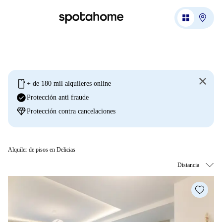
mobile
+ de 180 mil alquileres online
check_circle
Protección anti fraude
diamond
Protección contra cancelaciones
Alquiler de pisos en Delicias