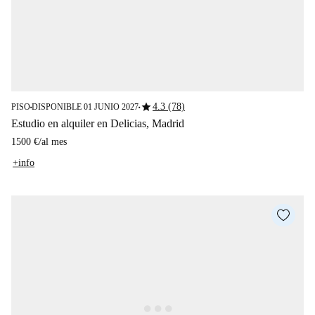
star
4.3 (78)
PISO
DISPONIBLE 01 JUNIO 2027
■
■
Estudio en alquiler en Delicias, Madrid
1500 €
/
al mes
+info