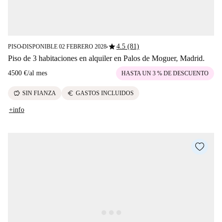
star
4.5 (81)
PISO
DISPONIBLE 02 FEBRERO 2028
■
■
Piso de 3 habitaciones en alquiler en Palos de Moguer, Madrid.
4500 €
/
al mes
HASTA UN 3 % DE DESCUENTO
savings
euro
SIN FIANZA
GASTOS INCLUIDOS
+info