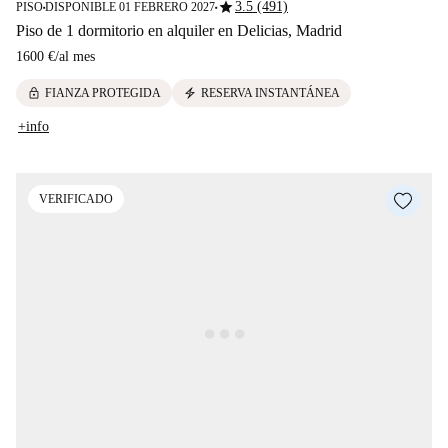
star
3.5 (491)
PISO
DISPONIBLE 01 FEBRERO 2027
■
■
Piso de 1 dormitorio en alquiler en Delicias, Madrid
1600 €
/
al mes
lock
electric_bolt
FIANZA PROTEGIDA
RESERVA INSTANTÁNEA
+info
VERIFICADO