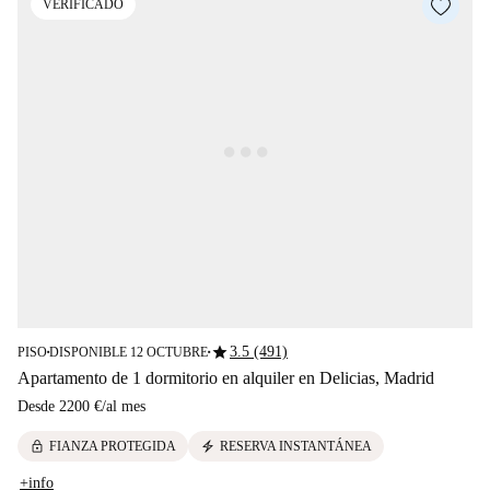
VERIFICADO
star
3.5 (491)
PISO
DISPONIBLE 12 OCTUBRE
■
■
Apartamento de 1 dormitorio en alquiler en Delicias, Madrid
Desde
2200 €
/
al mes
lock
electric_bolt
FIANZA PROTEGIDA
RESERVA INSTANTÁNEA
+info