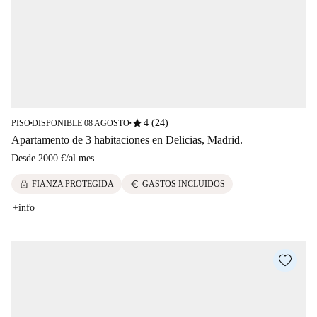
star
4 (24)
PISO
DISPONIBLE 08 AGOSTO
■
■
Apartamento de 3 habitaciones en Delicias, Madrid.
Desde
2000 €
/
al mes
lock
euro
FIANZA PROTEGIDA
GASTOS INCLUIDOS
+info