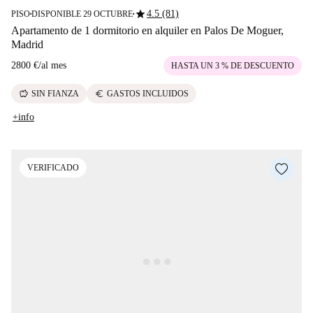
star
4.5 (81)
PISO
DISPONIBLE 29 OCTUBRE
■
■
Apartamento de 1 dormitorio en alquiler en Palos De Moguer,
Madrid
2800 €
/
al mes
HASTA UN 3 % DE DESCUENTO
savings
euro
SIN FIANZA
GASTOS INCLUIDOS
+info
VERIFICADO