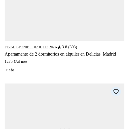
star
3.8 (303)
PISO
DISPONIBLE 02 JULIO 2027
■
■
Apartamento de 2 dormitorios en alquiler en Delicias, Madrid
1275 €
/
al mes
+info