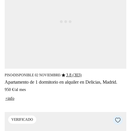
star
3.8 (303)
PISO
DISPONIBLE 02 NOVIEMBRE
■
■
Apartamento de 1 dormitorio en alquiler en Delicias, Madrid.
950 €
/
al mes
+info
VERIFICADO