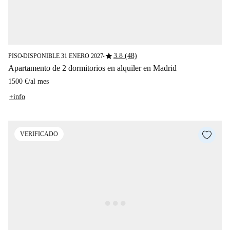
star
3.8 (48)
PISO
DISPONIBLE 31 ENERO 2027
■
■
Apartamento de 2 dormitorios en alquiler en Madrid
1500 €
/
al mes
+info
VERIFICADO