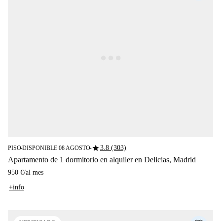
star
3.8 (303)
PISO
DISPONIBLE 08 AGOSTO
■
■
Apartamento de 1 dormitorio en alquiler en Delicias, Madrid
950 €
/
al mes
+info