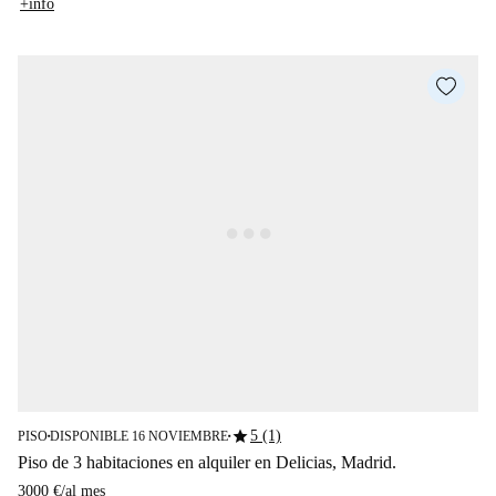
+info
star
5 (1)
PISO
DISPONIBLE 16 NOVIEMBRE
■
■
Piso de 3 habitaciones en alquiler en Delicias, Madrid.
3000 €
/
al mes