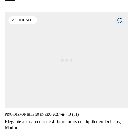
VERIFICADO
star
4.3 (11)
PISO
DISPONIBLE 20 ENERO 2027
■
■
Elegante apartamento de 4 dormitorios en alquiler en Delicias,
Madrid