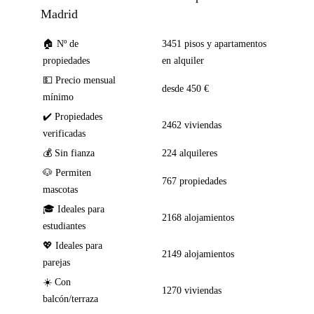
Madrid
🏠 Nº de
3451 pisos y apartamentos
propiedades
en alquiler
💵 Precio mensual
desde 450 €
mínimo
✔️ Propiedades
2462 viviendas
verificadas
💰 Sin fianza
224 alquileres
🐶 Permiten
767 propiedades
mascotas
🎓 Ideales para
2168 alojamientos
estudiantes
💖 Ideales para
2149 alojamientos
parejas
☀️ Con
1270 viviendas
balcón/terraza