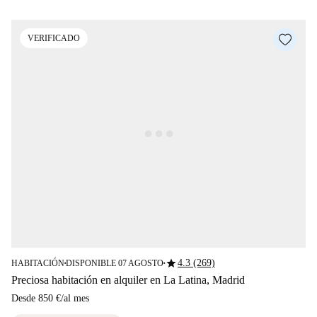
VERIFICADO
star
4.3 (269)
HABITACIÓN
DISPONIBLE 07 AGOSTO
■
■
Preciosa habitación en alquiler en La Latina, Madrid
Desde
850 €
/
al mes