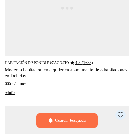
star
4.5 (1685)
HABITACIÓN
DISPONIBLE 07 AGOSTO
■
■
Moderna habitación en alquiler en apartamento de 8 habitaciones
en Delicias
665 €
/
al mes
+info
Guardar búsqueda