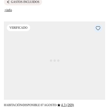
euro
GASTOS INCLUIDOS
+info
VERIFICADO
star
4.3 (269)
HABITACIÓN
DISPONIBLE 07 AGOSTO
■
■