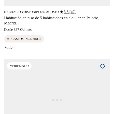
star
3.8 (49)
HABITACIÓN
DISPONIBLE 07 AGOSTO
■
■
Habitación en piso de 5 habitaciones en alquiler en Palacio,
Madrid.
Desde
837 €
/
al mes
euro
GASTOS INCLUIDOS
+info
VERIFICADO