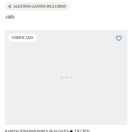
euro
ALGUNOS GASTOS INCLUIDOS
+info
VERIFICADO
star
3.8 (303)
HABITACIÓN
DISPONIBLE 08 AGOSTO
■
■