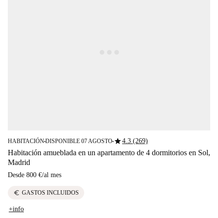
star
4.3 (269)
HABITACIÓN
DISPONIBLE 07 AGOSTO
■
■
Habitación amueblada en un apartamento de 4 dormitorios en Sol,
Madrid
Desde
800 €
/
al mes
euro
GASTOS INCLUIDOS
+info