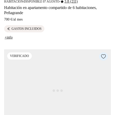
star
3.8 (211)
HABITACIÓN
DISPONIBLE 07 AGOSTO
■
■
Habitación en apartamento compartido de 6 habitaciones,
Peñagrande
700 €
/
al mes
euro
GASTOS INCLUIDOS
+info
VERIFICADO