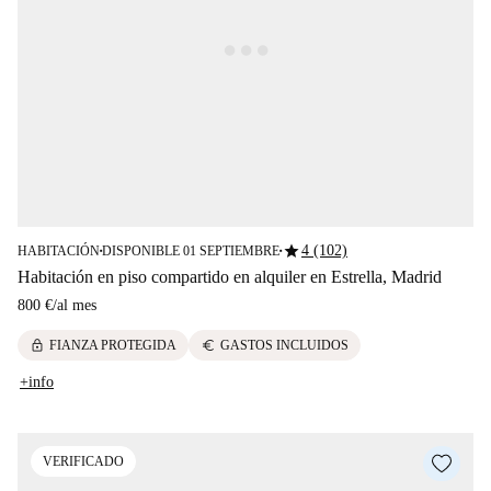
star
4 (102)
HABITACIÓN
DISPONIBLE 01 SEPTIEMBRE
■
■
Habitación en piso compartido en alquiler en Estrella, Madrid
800 €
/
al mes
lock
euro
FIANZA PROTEGIDA
GASTOS INCLUIDOS
+info
VERIFICADO