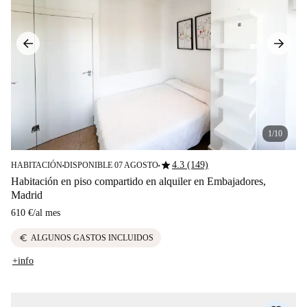
1/10
star
4.3 (149)
HABITACIÓN
DISPONIBLE 07 AGOSTO
■
■
Habitación en piso compartido en alquiler en Embajadores,
Madrid
610 €
/
al mes
euro
ALGUNOS GASTOS INCLUIDOS
+info