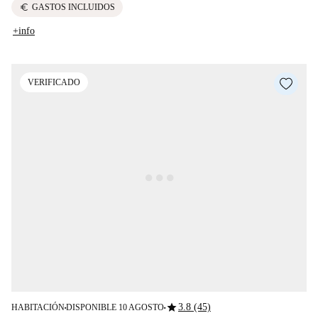
euro
GASTOS INCLUIDOS
+info
VERIFICADO
star
3.8 (45)
HABITACIÓN
DISPONIBLE 10 AGOSTO
■
■