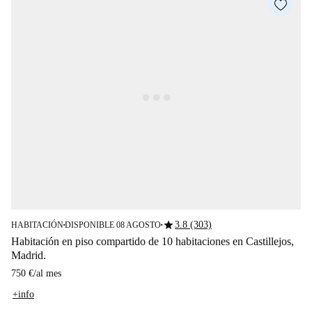
star
3.8 (303)
HABITACIÓN
DISPONIBLE 08 AGOSTO
■
■
Habitación en piso compartido de 10 habitaciones en Castillejos,
Madrid.
750 €
/
al mes
+info