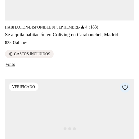
star
4 (183)
HABITACIÓN
DISPONIBLE 01 SEPTIEMBRE
■
■
Se alquila habitación en Coliving en Carabanchel, Madrid
825 €
/
al mes
euro
GASTOS INCLUIDOS
+info
VERIFICADO