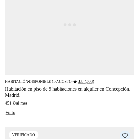
star
3.8 (303)
HABITACIÓN
DISPONIBLE 10 AGOSTO
■
■
Habitación en piso de 5 habitaciones en alquiler en Concepción,
Madrid.
451 €
/
al mes
+info
VERIFICADO