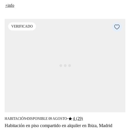
+info
VERIFICADO
star
4 (29)
HABITACIÓN
DISPONIBLE 09 AGOSTO
■
■
Habitación en piso compartido en alquiler en Ibiza, Madrid