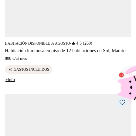
star
4.3 (269)
HABITACIÓN
DISPONIBLE 09 AGOSTO
■
■
Habitación luminosa en piso de 12 habitaciones en Sol, Madrid
800 €
/
al mes
euro
GASTOS INCLUIDOS
+info