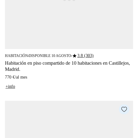
star
3.8 (303)
HABITACIÓN
DISPONIBLE 10 AGOSTO
■
■
Habitación en piso compartido de 10 habitaciones en Castillejos,
Madrid.
770 €
/
al mes
+info