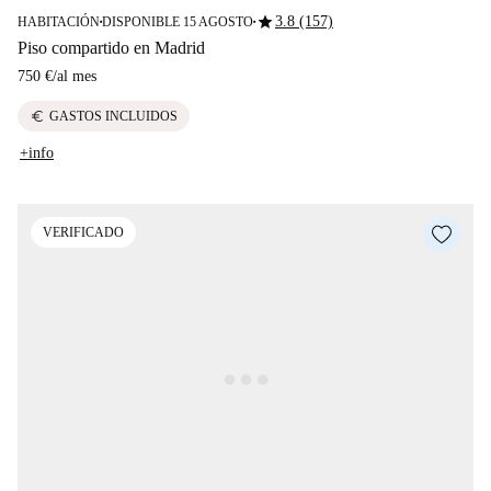
star
3.8 (157)
HABITACIÓN
DISPONIBLE 15 AGOSTO
■
■
Piso compartido en Madrid
750 €
/
al mes
euro
GASTOS INCLUIDOS
+info
VERIFICADO