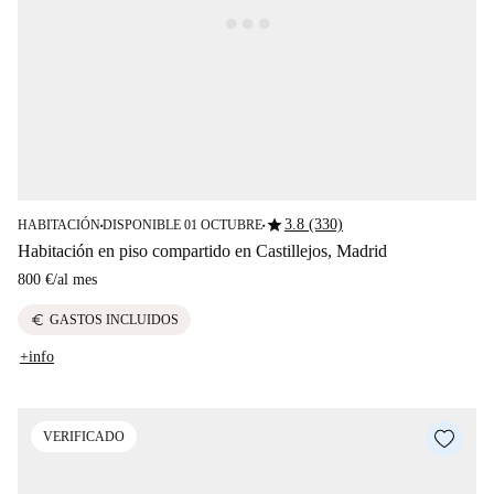
star
3.8 (330)
HABITACIÓN
DISPONIBLE 01 OCTUBRE
■
■
Habitación en piso compartido en Castillejos, Madrid
800 €
/
al mes
euro
GASTOS INCLUIDOS
+info
VERIFICADO