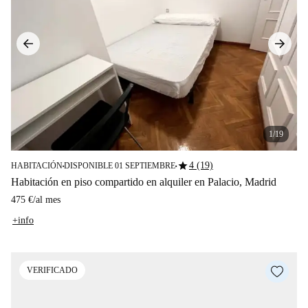
1/19
star
4 (19)
HABITACIÓN
DISPONIBLE 01 SEPTIEMBRE
■
■
Habitación en piso compartido en alquiler en Palacio, Madrid
475 €
/
al mes
+info
VERIFICADO