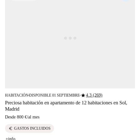
star
4.3 (269)
HABITACIÓN
DISPONIBLE 01 SEPTIEMBRE
■
■
Preciosa habitación en apartamento de 12 habitaciones en Sol,
Madrid
Desde
800 €
/
al mes
euro
GASTOS INCLUIDOS
+info