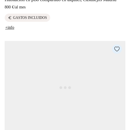
800 €
/
al mes
euro
GASTOS INCLUIDOS
+info