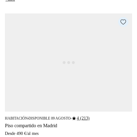
star
4 (213)
HABITACIÓN
DISPONIBLE 09 AGOSTO
■
■
Piso compartido en Madrid
Desde
490 €
/
al mes