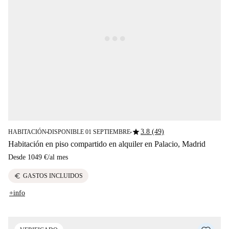
star
3.8 (49)
HABITACIÓN
DISPONIBLE 01 SEPTIEMBRE
■
■
Habitación en piso compartido en alquiler en Palacio, Madrid
Desde
1049 €
/
al mes
euro
GASTOS INCLUIDOS
+info