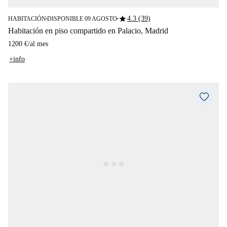
star
4.3 (39)
HABITACIÓN
DISPONIBLE 09 AGOSTO
■
■
Habitación en piso compartido en Palacio, Madrid
1200 €
/
al mes
+info