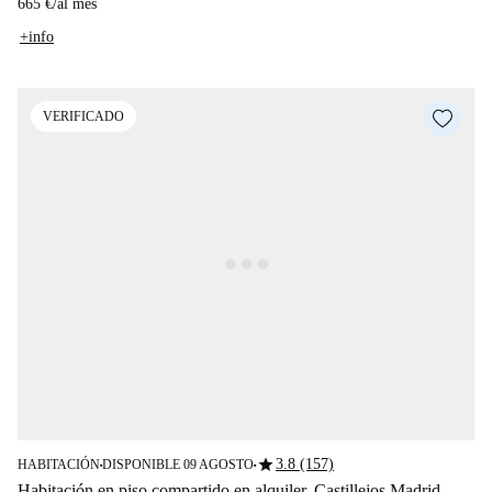
665 €
/
al mes
+info
VERIFICADO
star
3.8 (157)
HABITACIÓN
DISPONIBLE 09 AGOSTO
■
■
Habitación en piso compartido en alquiler, Castillejos Madrid