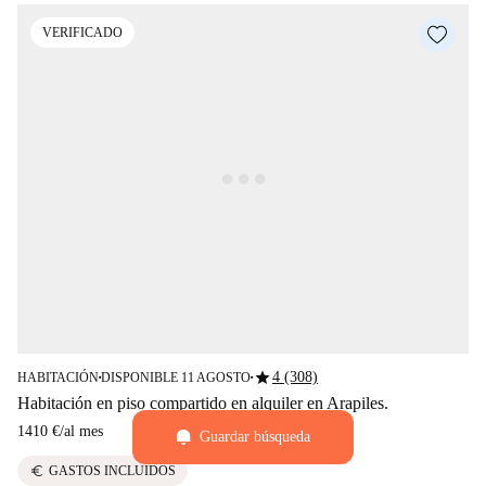
VERIFICADO
star
4 (308)
HABITACIÓN
DISPONIBLE 11 AGOSTO
■
■
Habitación en piso compartido en alquiler en Arapiles.
1410 €
/
al mes
Guardar búsqueda
euro
GASTOS INCLUIDOS