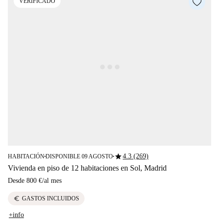
VERIFICADO
star
4.3 (269)
HABITACIÓN
DISPONIBLE 09 AGOSTO
■
■
Vivienda en piso de 12 habitaciones en Sol, Madrid
Desde
800 €
/
al mes
euro
GASTOS INCLUIDOS
+info