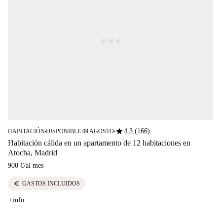
star
4.3 (166)
HABITACIÓN
DISPONIBLE 09 AGOSTO
■
■
Habitación cálida en un apartamento de 12 habitaciones en
Atocha, Madrid
900 €
/
al mes
euro
GASTOS INCLUIDOS
+info