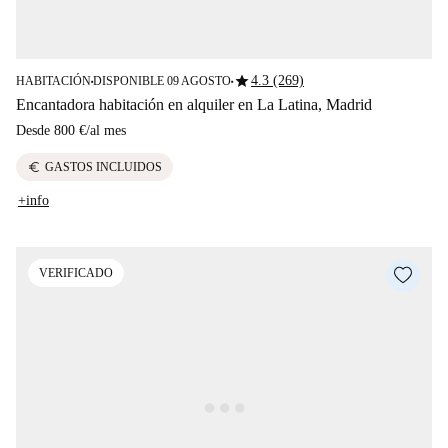
star
4.3 (269)
HABITACIÓN
DISPONIBLE 09 AGOSTO
■
■
Encantadora habitación en alquiler en La Latina, Madrid
Desde
800 €
/
al mes
euro
GASTOS INCLUIDOS
+info
VERIFICADO