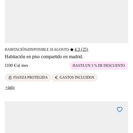
star
4.3 (25)
HABITACIÓN
DISPONIBLE 10 AGOSTO
■
■
Habitación en piso compartido en madrid.
1100 €
/
al mes
HASTA UN 5 % DE DESCUENTO
lock
euro
FIANZA PROTEGIDA
GASTOS INCLUIDOS
+info