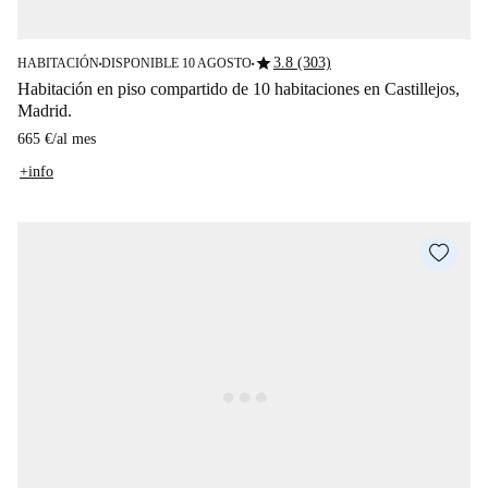
star
3.8 (303)
HABITACIÓN
DISPONIBLE 10 AGOSTO
■
■
Habitación en piso compartido de 10 habitaciones en Castillejos,
Madrid.
665 €
/
al mes
+info