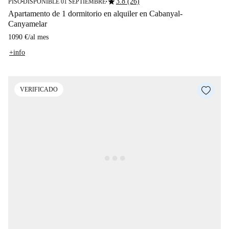
star
3.8 (26)
PISO
DISPONIBLE 01 SEPTIEMBRE
■
■
Apartamento de 1 dormitorio en alquiler en Cabanyal-
Canyamelar
1090 €
/
al mes
+info
VERIFICADO