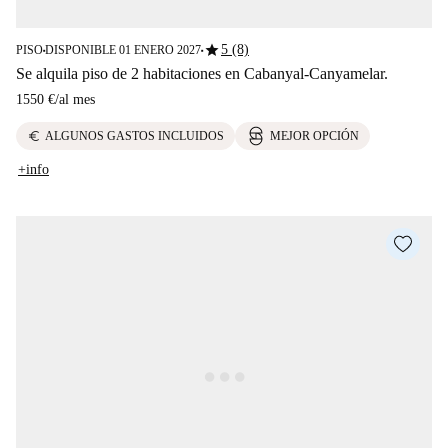
star
5 (8)
PISO
DISPONIBLE 01 ENERO 2027
■
■
Se alquila piso de 2 habitaciones en Cabanyal-Canyamelar.
1550 €
/
al mes
euro
ALGUNOS GASTOS INCLUIDOS
MEJOR OPCIÓN
+info