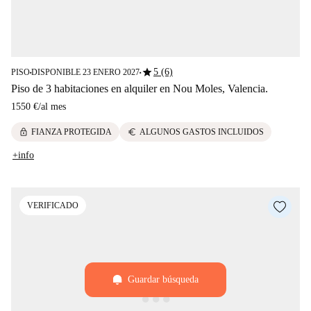
star
5 (6)
PISO
DISPONIBLE 23 ENERO 2027
■
■
Piso de 3 habitaciones en alquiler en Nou Moles, Valencia.
1550 €
/
al mes
lock
euro
FIANZA PROTEGIDA
ALGUNOS GASTOS INCLUIDOS
+info
VERIFICADO
Guardar búsqueda