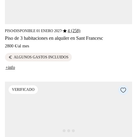
star
4 (258)
PISO
DISPONIBLE 01 ENERO 2027
■
■
Piso de 3 habitaciones en alquiler en Sant Francesc
2800 €
/
al mes
euro
ALGUNOS GASTOS INCLUIDOS
+info
VERIFICADO