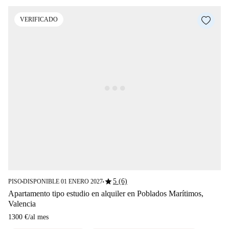
VERIFICADO
star
5 (6)
PISO
DISPONIBLE 01 ENERO 2027
■
■
Apartamento tipo estudio en alquiler en Poblados Marítimos,
Valencia
1300 €
/
al mes