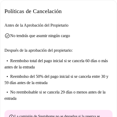
Políticas de Cancelación
Antes de la Aprobación del Propietario
check_circle
No tendrás que asumir ningún cargo
Después de la aprobación del propietario:
Reembolso total del pago inicial
si se cancela 60 días o más
antes de la entrada
Reembolso del 50% del pago inicial
si se cancela entre 30 y
59 días antes de la entrada
No reembolsable
si se cancela 29 días o menos antes de la
entrada
La comisión de Spotahome
no se devuelve
si la reserva se