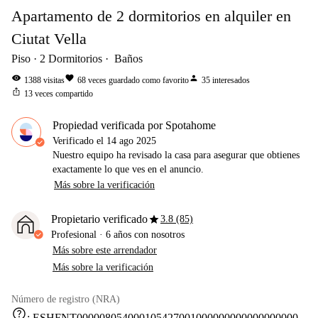
Apartamento de 2 dormitorios en alquiler en
Ciutat Vella
Piso
2
Dormitorios
Baños
visibility
favorite
person
1388
visitas
68
veces guardado como favorito
35
interesados
ios_share
13
veces compartido
Propiedad verificada por Spotahome
Verificado el
14 ago 2025
Nuestro equipo ha revisado la casa para asegurar que obtienes
exactamente lo que ves en el anuncio.
Más sobre la verificación
star
Propietario verificado
3.8 (85)
Profesional
·
6 años
con nosotros
Más sobre este arrendador
Más sobre la verificación
Número de registro (NRA)
help
:
ESHFNT000008054000105427001000000000000000000