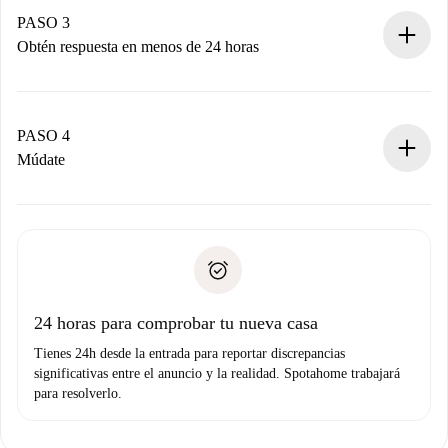
propietario acepte.
PASO 3
Obtén respuesta en menos de 24 horas
El propietario tiene menos de 24 horas para confirmar.
Si es aceptada, te haremos el cargo y te pondremos en
contacto con el propietario.
PASO 4
Si es rechazada: No te haremos ningún cargo y te
Múdate
ofreceremos alternativas.
Acuerda con el propietario los detalles de tu llegada,
Documentos necesarios si tu propiedad es “
Spotahome
recogida de llaves, etc.
plus
”.
Spotahome sólo transferirá el primer pago al propietario si
Documento de identidad o Pasaporte
no nos comunicas ningún problema.
Prueba de solvencia
Domiciliación del pago
24 horas para comprobar tu nueva casa
Tienes 24h desde la entrada para reportar discrepancias
significativas entre el anuncio y la realidad. Spotahome trabajará
para resolverlo.