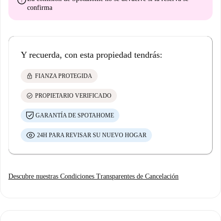
error
confirma
Y recuerda, con esta propiedad tendrás:
lock
FIANZA PROTEGIDA
check_circle
PROPIETARIO VERIFICADO
GARANTÍA DE SPOTAHOME
24H PARA REVISAR SU NUEVO HOGAR
Descubre nuestras Condiciones Transparentes de Cancelación