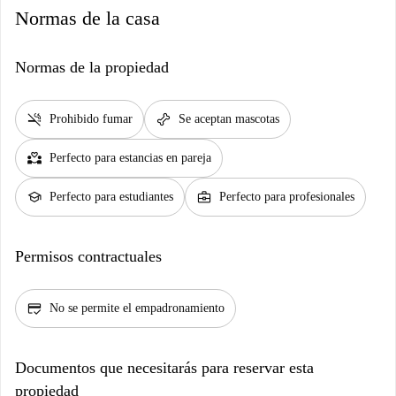
Normas de la casa
Normas de la propiedad
smoke_free
pet_supplies
Prohibido fumar
Se aceptan mascotas
partner_heart
Perfecto para estancias en pareja
school
business_center
Perfecto para estudiantes
Perfecto para profesionales
Permisos contractuales
credit_score
No se permite el empadronamiento
Documentos que necesitarás para reservar esta
propiedad