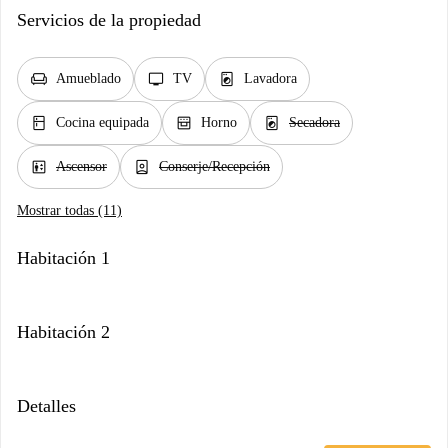
Servicios de la propiedad
chair
tv
local_laundry_service
Amueblado
TV
Lavadora
kitchen
oven_gen
local_laundry_service
Cocina equipada
Horno
Secadora
elevator
person_book
Ascensor
Conserje/Recepción
Mostrar todas (11)
Habitación 1
Habitación 2
Detalles