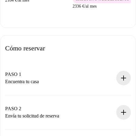
2184 €
/
al mes
2336 €
/
al mes
Cómo reservar
PASO 1
Encuentra tu casa
Proceso de reserva 100% online.
Casas y Propietarios verificados.
Tienes toda la información necesaria por adelantado.
PASO 2
Envía tu solicitud de reserva
Envía detalles básicos de tu perfil y de tu método de pago.
Recuerda que no te cobraremos nada hasta que el