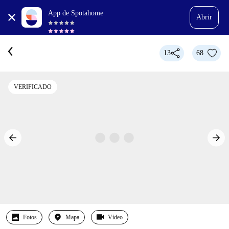
App de Spotahome
Abrir
13
68
VERIFICADO
Fotos
Mapa
Vídeo