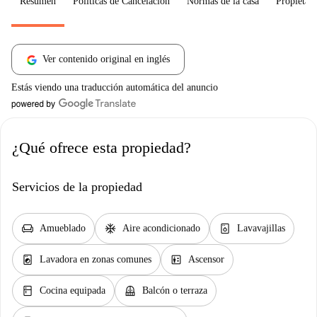
Resumen
Políticas de Cancelación
Normas de la casa
Propietari
Ver contenido original en inglés
Estás viendo una traducción automática del anuncio
¿Qué ofrece esta propiedad?
Servicios de la propiedad
chair
ac_unit
dishwasher_gen
Amueblado
Aire acondicionado
Lavavajillas
local_laundry_service
elevator
Lavadora en zonas comunes
Ascensor
kitchen
balcony
Cocina equipada
Balcón o terraza