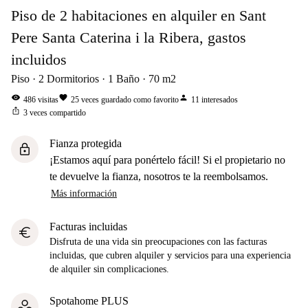
Piso de 2 habitaciones en alquiler en Sant
Pere Santa Caterina i la Ribera, gastos
incluidos
Piso
2
Dormitorios
1
Baño
70
m2
visibility
favorite
person
486
visitas
25
veces guardado como favorito
11
interesados
ios_share
3
veces compartido
Fianza protegida
lock
¡Estamos aquí para ponértelo fácil! Si el propietario no
te devuelve la fianza, nosotros te la reembolsamos.
Más información
Facturas incluidas
euro
Disfruta de una vida sin preocupaciones con las facturas
incluidas, que cubren alquiler y servicios para una experiencia
de alquiler sin complicaciones.
Spotahome PLUS