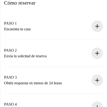
Cómo reservar
PASO 1
Encuentra tu casa
Proceso de reserva 100% online.
Casas y Propietarios verificados.
Tienes toda la información necesaria por adelantado.
PASO 2
Envía tu solicitud de reserva
Envía detalles básicos de tu perfil y de tu método de pago.
Recuerda que no te cobraremos nada hasta que el
propietario acepte.
PASO 3
Obtén respuesta en menos de 24 horas
El propietario tiene menos de 24 horas para confirmar.
Si es aceptada, te haremos el cargo y te pondremos en
contacto con el propietario.
PASO 4