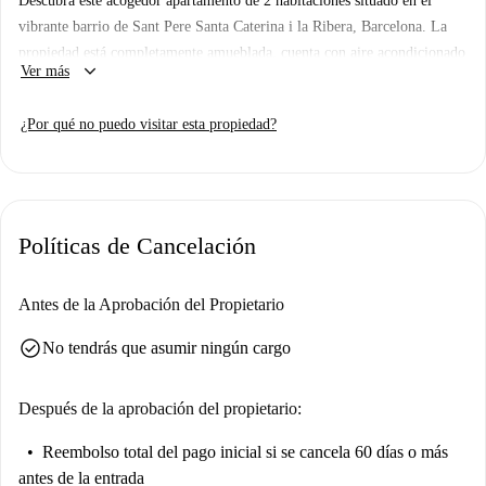
Descubra este acogedor apartamento de 2 habitaciones situado en el
vibrante barrio de Sant Pere Santa Caterina i la Ribera, Barcelona. La
propiedad está completamente amueblada, cuenta con aire acondicionado
keyboard_arrow_down
Ver más
individual e incluye wifi, electricidad con límite de consumo, gas y agua
en el alquiler. El apartamento incluye una cocina equipada con
¿Por qué no puedo visitar esta propiedad?
lavavajillas y horno. Tenga en cuenta que no se admiten mascotas ni
fumar. Los propietarios verificados garantizan un proceso de alquiler sin
complicaciones.
La propiedad está rodeada de lugares de interés y atracciones a poca
Políticas de Cancelación
distancia a pie, como la Galería Maxo y la Carta Histórica de Barcelona.
Explore joyas culturales como el Monumento a Roger de Lluria y el
Paseo de Lluís Companys, todos ellos en las cercanías. La zona ofrece
Antes de la Aprobación del Propietario
una combinación de encanto histórico y vibrante vida urbana, creando un
check_circle
No tendrás que asumir ningún cargo
entorno ideal para vivir.
Después de la aprobación del propietario:
Reembolso total del pago inicial
si se cancela 60 días o más
antes de la entrada