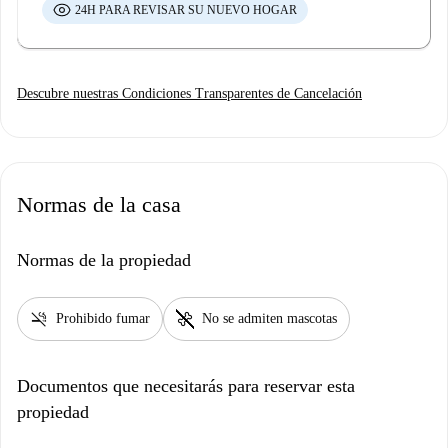
24H PARA REVISAR SU NUEVO HOGAR
Descubre nuestras Condiciones Transparentes de Cancelación
Normas de la casa
Normas de la propiedad
smoke_free
pet_supplies
Prohibido fumar
No se admiten mascotas
Documentos que necesitarás para reservar esta
propiedad