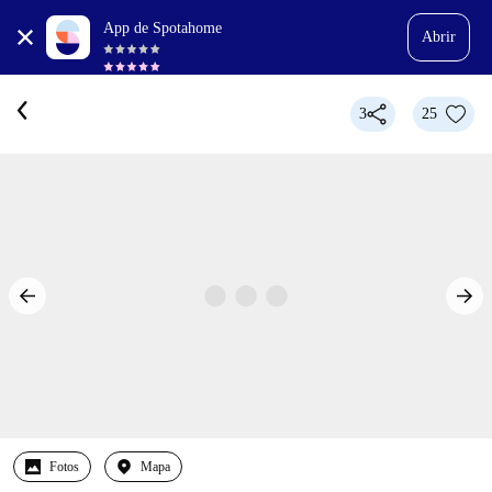
App de Spotahome
Abrir
3
25
Fotos
Mapa