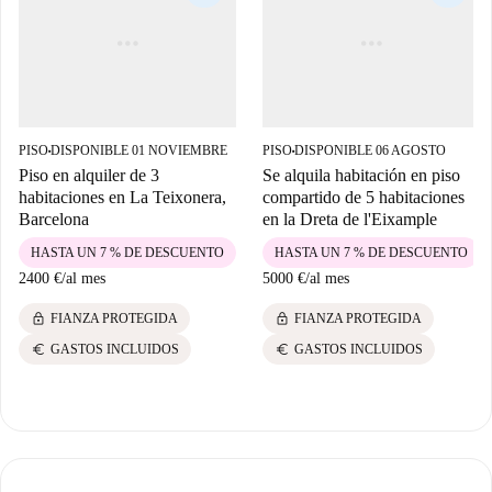
PISO
DISPONIBLE 01 NOVIEMBRE
PISO
DISPONIBLE 06 AGOSTO
■
■
Piso en alquiler de 3
Se alquila habitación en piso
habitaciones en La Teixonera,
compartido de 5 habitaciones
Barcelona
en la Dreta de l'Eixample
HASTA UN 7 % DE DESCUENTO
HASTA UN 7 % DE DESCUENTO
2400 €
/
al mes
5000 €
/
al mes
lock
lock
FIANZA PROTEGIDA
FIANZA PROTEGIDA
euro
euro
GASTOS INCLUIDOS
GASTOS INCLUIDOS