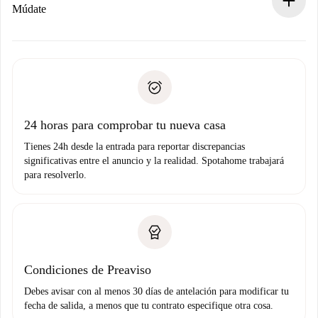
Si es rechazada: No te haremos ningún cargo y te
Múdate
ofreceremos alternativas.
Acuerda con el propietario los detalles de tu llegada,
Documentos necesarios si tu propiedad es “
Spotahome
recogida de llaves, etc.
plus
”.
Spotahome sólo transferirá el primer pago al propietario si
Documento de identidad o Pasaporte
no nos comunicas ningún problema.
Prueba de solvencia
Domiciliación del pago
24 horas para comprobar tu nueva casa
Tienes 24h desde la entrada para reportar discrepancias
significativas entre el anuncio y la realidad. Spotahome trabajará
para resolverlo.
Condiciones de Preaviso
Debes avisar con al menos 30 días de antelación para modificar tu
fecha de salida, a menos que tu contrato especifique otra cosa.