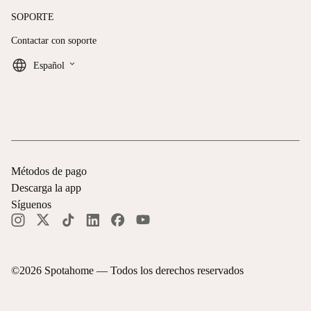
SOPORTE
Contactar con soporte
keyboard_arrow_down
Español
Métodos de pago
Descarga la app
Síguenos
©
2026
Spotahome —
Todos los derechos reservados