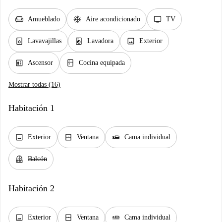
chair
ac_unit
tv
Amueblado
Aire acondicionado
TV
dishwasher_gen
local_laundry_service
image
Lavavajillas
Lavadora
Exterior
elevator
kitchen
Ascensor
Cocina equipada
Mostrar todas (16)
Habitación 1
image
window_closed
airline_seat_flat
Exterior
Ventana
Cama individual
balcony
Balcón
Habitación 2
image
window_closed
airline_seat_flat
Exterior
Ventana
Cama individual