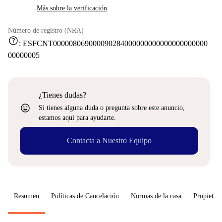
Más sobre la verificación
Número de registro (NRA)
help
:
ESFCNT000008069000090284000000000000000000000
00000005
¿Tienes dudas?
sentiment_very_satisfied
Si tienes alguna duda o pregunta sobre este anuncio,
estamos aquí para ayudarte.
Contacta a Nuestro Equipo
Resumen
Políticas de Cancelación
Normas de la casa
Propietari