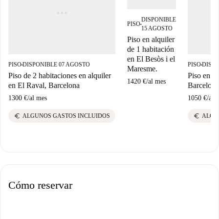
DISPONIBLE
PISO
■
15 AGOSTO
Piso en alquiler
de 1 habitación
en El Besòs i el
PISO
DISPONIBLE 07 AGOSTO
PISO
DISPO
■
■
Maresme.
Piso de 2 habitaciones en alquiler
Piso en al
1420 €
/
al mes
en El Raval, Barcelona
Barcelona
1300 €
/
al mes
1050 €
/
al 
euro
euro
ALGUNOS GASTOS INCLUIDOS
ALGU
Cómo reservar