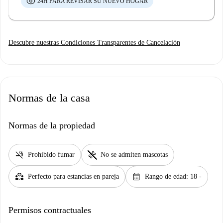
24H PARA REVISAR SU NUEVO HOGAR
Descubre nuestras Condiciones Transparentes de Cancelación
Normas de la casa
Normas de la propiedad
smoke_free
pet_supplies
Prohibido fumar
No se admiten mascotas
partner_heart
calendar_month
Perfecto para estancias en pareja
Rango de edad: 18 -
Permisos contractuales