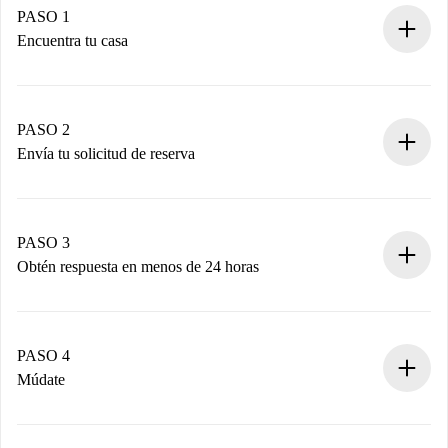
PASO 1
Encuentra tu casa
Proceso de reserva 100% online.
Casas y Propietarios verificados.
Tienes toda la información necesaria por adelantado.
PASO 2
Envía tu solicitud de reserva
Envía detalles básicos de tu perfil y de tu método de pago.
Recuerda que no te cobraremos nada hasta que el
propietario acepte.
PASO 3
Obtén respuesta en menos de 24 horas
El propietario tiene menos de 24 horas para confirmar.
Si es aceptada, te haremos el cargo y te pondremos en
contacto con el propietario.
PASO 4
Si es rechazada: No te haremos ningún cargo y te
Múdate
ofreceremos alternativas.
Acuerda con el propietario los detalles de tu llegada,
Documentos necesarios si tu propiedad es “
Spotahome
recogida de llaves, etc.