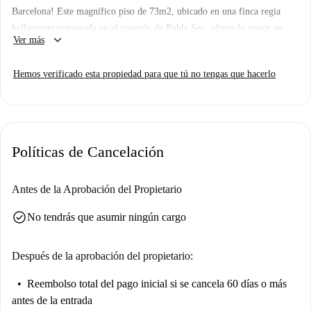
Barcelona! Este magnífico piso de 73m2, ubicado en una finca regia
bellamente restaurada en el corazón de Poble Sec, ofrece lo mejor en
keyboard_arrow_down
Ver más
comodidad y estilo.
La propiedad cuenta con ascensor, internet central y cámaras de
Hemos verificado esta propiedad para que tú no tengas que hacerlo
vigilancia para tu seguridad.
Todo es nuevo a estrenar, con acabados de primera calidad, cocina
abierta al salón-comedor, dos acogedoras habitaciones completamente
amuebladas, una individual y otra doble con baño en suite, un baño
Políticas de Cancelación
común, balcón con orientación norte y sureste para disfrutar de la luz del
sol, área de lavandería.
Antes de la Aprobación del Propietario
¡No pierdas la oportunidad de vivir en este exclusivo y cómodo espacio
en uno de los barrios más emblemáticos de Barcelona!
check_circle
No tendrás que asumir ningún cargo
Después de la aprobación del propietario:
Reembolso total del pago inicial
si se cancela 60 días o más
antes de la entrada