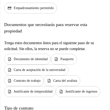
credit_score
Empadronamiento permitido
Documentos que necesitarás para reservar esta
propiedad
Tenga estos documentos listos para el siguiente paso de su
solicitud. Sin ellos, la reserva no se puede completar.
description
description
Documento de identidad
Pasaporte
description
Carta de aceptación de la universidad
description
description
Contrato de trabajo
Carta del avalista
description
description
Justificante de temporalidad
Justificante de ingresos
Tipo de contrato