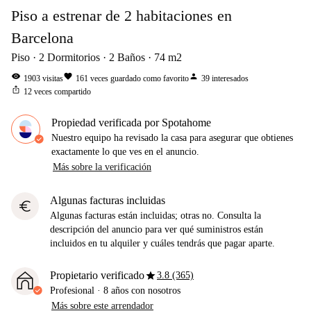
Piso a estrenar de 2 habitaciones en
Barcelona
Piso
2
Dormitorios
2
Baños
74
m2
visibility
favorite
person
1903
visitas
161
veces guardado como favorito
39
interesados
ios_share
12
veces compartido
Propiedad verificada por Spotahome
Nuestro equipo ha revisado la casa para asegurar que obtienes
exactamente lo que ves en el anuncio.
Más sobre la verificación
Algunas facturas incluidas
euro
Algunas facturas están incluidas; otras no. Consulta la
descripción del anuncio para ver qué suministros están
incluidos en tu alquiler y cuáles tendrás que pagar aparte.
star
Propietario verificado
3.8 (365)
Profesional
·
8 años
con nosotros
Más sobre este arrendador