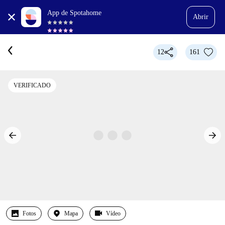
App de Spotahome
Abrir
12
161
VERIFICADO
Fotos
Mapa
Vídeo