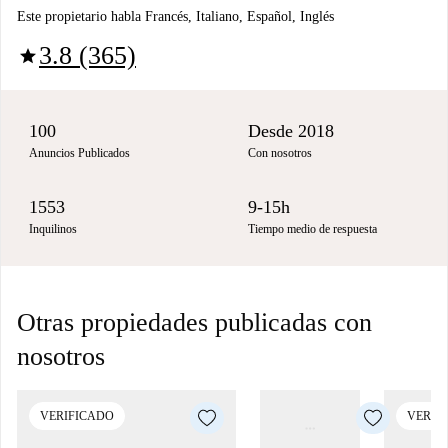
Este propietario habla Francés, Italiano, Español, Inglés
3.8 (365)
star
100
Desde 2018
Anuncios Publicados
Con nosotros
1553
9-15h
Inquilinos
Tiempo medio de respuesta
Otras propiedades publicadas con
nosotros
VERIFICADO
VERIF