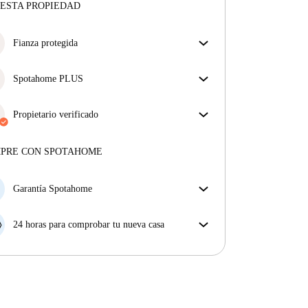
ESTA PROPIEDAD
Fianza protegida
¡Estamos aquí para ponértelo fácil! Si el propietario
no te devuelve la fianza, nosotros te la
Spotahome PLUS
reembolsamos.
Más información
La experiencia más segura para nuestros inquilinos
más exigentes. Estándares más altos de seguridad y
Propietario verificado
soporte adicional durante todo el alquiler.
Ver más
Privado
·
1 años
con nosotros
Más sobre este arrendador
MPRE CON SPOTAHOME
Más sobre la verificación
Garantía Spotahome
Si el propietario cancela tu reserva dentro de las 48
horas previas a la fecha de entrada, Spotahome A) te
24 horas para comprobar tu nueva casa
ayudará a encontrar un nuevo alojamiento y cubrirá
Si existe alguna diferencia con el anuncio que viste
el hotel hasta que encuentres nueva casa o B) te hará
en Spotahome, comunícanoslo dentro de las 24 horas
la devolución íntegra de la reserva.
siguientes a tu llegada para que podamos buscar una
solución.