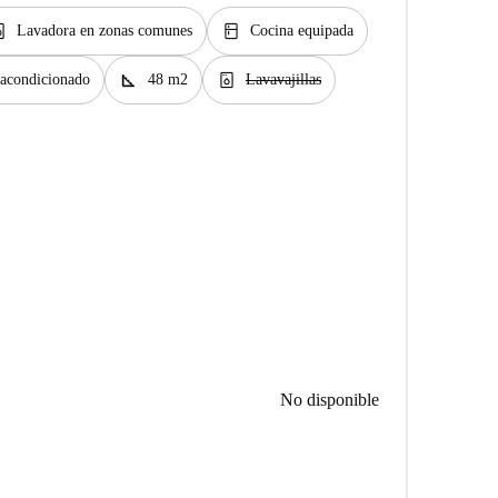
y_service
kitchen
Lavadora en zonas comunes
Cocina equipada
square_foot
dishwasher_gen
 acondicionado
48 m2
Lavavajillas
No disponible