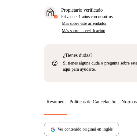
Propietario verificado
Privado
·
1 años
con nosotros
Más sobre este arrendador
Más sobre la verificación
¿Tienes dudas?
sentiment_very_satisfied
Si tienes alguna duda o pregunta sobre est
aquí para ayudarte.
Resumen
Políticas de Cancelación
Normas 
Ver contenido original en inglés