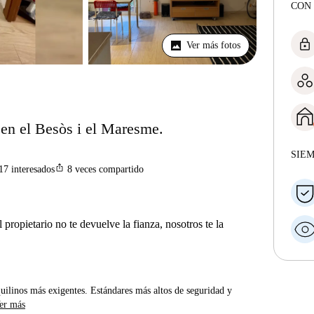
CON 
lock
Ver más fotos
s en el Besòs i el Maresme.
SIE
ios_share
17
interesados
8
veces compartido
 propietario no te devuelve la fianza, nosotros te la
uilinos más exigentes. Estándares más altos de seguridad y
er más