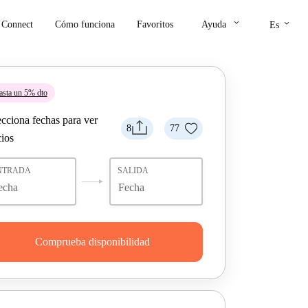
keyboard_arrow_down
keyboard_arrow_down
Connect
Cómo funciona
Favoritos
Ayuda
Es
asta un 5% dto
ecciona fechas para ver
8
77
cios
NTRADA
SALIDA
Comprueba disponibilidad