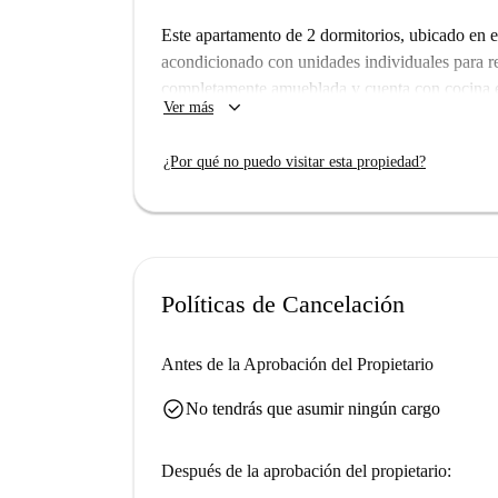
Este apartamento de 2 dormitorios, ubicado en e
acondicionado con unidades individuales para re
completamente amueblada y cuenta con cocina 
keyboard_arrow_down
Ver más
cuenta que no se permite fumar ni se admiten ma
fijos y se pagan al propietario. Aunque Spotaho
¿Por qué no puedo visitar esta propiedad?
los propietarios en Spotahome se someten a un r
experiencia de alquiler segura.
El apartamento está situado en el barrio del Be
numerosos restaurantes como Granja Brugué, G
distancia a pie. Para comprar alimentos, la Ti
Políticas de Cancelación
importante atracción turística, también se encue
opción ideal para un estilo de vida urbano.
Antes de la Aprobación del Propietario
check_circle
No tendrás que asumir ningún cargo
Después de la aprobación del propietario: