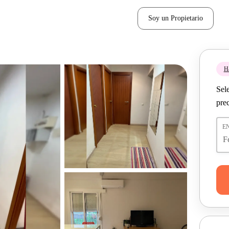
Soy un Propietario
H
Sel
pre
E