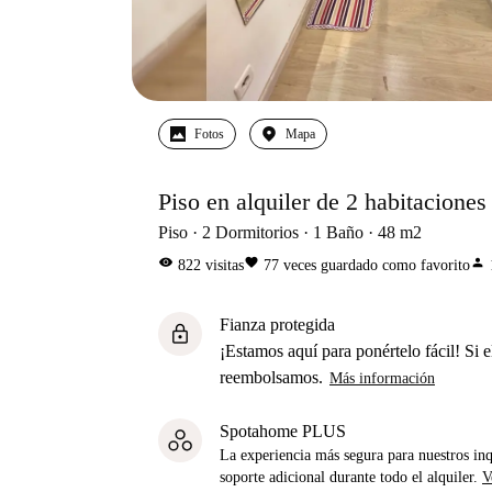
Fotos
Mapa
Piso en alquiler de 2 habitacione
Piso
2
Dormitorios
1
Baño
48
m2
visibility
favorite
person
822
visitas
77
veces guardado como favorito
Fianza protegida
lock
¡Estamos aquí para ponértelo fácil! Si el
reembolsamos.
Más información
Spotahome PLUS
La experiencia más segura para nuestros inq
soporte adicional durante todo el alquiler.
V