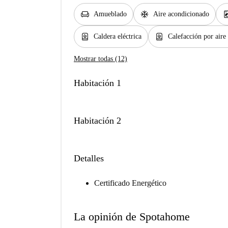
chair
ac_unit
local_laundr
Amueblado
Aire acondicionado
water_heater
water_heater
Caldera eléctrica
Calefacción por aire
Mostrar todas (12)
Habitación 1
Habitación 2
Detalles
Certificado Energético
La opinión de Spotahome