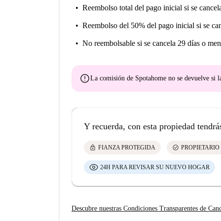
Reembolso total del pago inicial
si se cancel
Reembolso del 50% del pago inicial
si se ca
No reembolsable
si se cancela 29 días o men
error
La comisión de Spotahome
no se devuelve
si l
Y recuerda, con esta propiedad tendrá
lock
check_circle
FIANZA PROTEGIDA
PROPIETARIO
24H PARA REVISAR SU NUEVO HOGAR
Descubre nuestras Condiciones Transparentes de Can