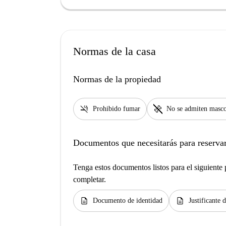
Normas de la casa
Normas de la propiedad
smoke_free
pet_supplies
Prohibido fumar
No se admiten masco
Documentos que necesitarás para reservar
Tenga estos documentos listos para el siguiente p
completar.
description
description
Documento de identidad
Justificante 