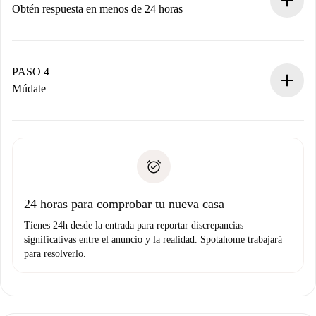
Obtén respuesta en menos de 24 horas
El propietario tiene menos de 24 horas para confirmar.
Si es aceptada, te haremos el cargo y te pondremos en
contacto con el propietario.
PASO 4
Si es rechazada: No te haremos ningún cargo y te
Múdate
ofreceremos alternativas.
Acuerda con el propietario los detalles de tu llegada,
Documentos necesarios si tu propiedad es “
Spotahome
recogida de llaves, etc.
plus
”.
Spotahome sólo transferirá el primer pago al propietario si
Documento de identidad o Pasaporte
no nos comunicas ningún problema.
Prueba de solvencia
Domiciliación del pago
24 horas para comprobar tu nueva casa
Tienes 24h desde la entrada para reportar discrepancias
significativas entre el anuncio y la realidad. Spotahome trabajará
para resolverlo.