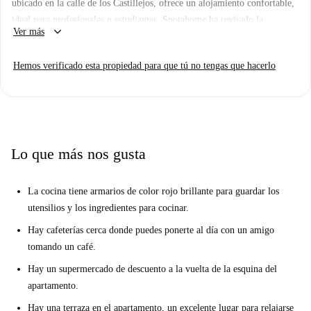
ubicado en la calle de los Castillejos, ofrece un alojamiento confortable,
ideal para profesionales o estudiantes. Spotahome ha revisado la
keyboard_arrow_down
Ver más
propiedad para garantizar que todos los datos sean precisos y fiables.
Cuenta con comodidades como cocina equipada, balcón, lavavajillas,
Hemos verificado esta propiedad para que tú no tengas que hacerlo
horno y lavadora. El wifi está incluido en el alquiler.
La Sagrada Familia es conocida por su vibrante ambiente y su
importancia cultural en Barcelona. Cerca, encontrará lugares de interés
como la Plaça dels Enamorats, la Font de l'Ànec y el famoso Casagrán.
Estos lugares ofrecen una enriquecedora combinación de historia y
Lo que más nos gusta
modernidad muy cerca de su nuevo hogar.
La cocina tiene armarios de color rojo brillante para guardar los
utensilios y los ingredientes para cocinar.
Hay cafeterías cerca donde puedes ponerte al día con un amigo
tomando un café.
Hay un supermercado de descuento a la vuelta de la esquina del
apartamento.
Hay una terraza en el apartamento, un excelente lugar para relajarse