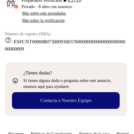
star
Propietario verificado
4.3 (35)
Privado
·
8 años
con nosotros
Más sobre este arrendador
Más sobre la verificación
Número de registro (NRA)
help
:
ESFCNT000008073000930037000000000000000000000
00000009
¿Tienes dudas?
sentiment_very_satisfied
Si tienes alguna duda o pregunta sobre este anuncio,
estamos aquí para ayudarte.
Contacta a Nuestro Equipo
Resumen
Políticas de Cancelación
Normas de la casa
Propietari