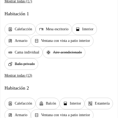
Mostrar todas (17)
Habitación 1
water_heater
desk
window_open
Calefacción
Mesa escritorio
Interior
dresser
window_closed
Armario
Ventana con vista a patio interior
airline_seat_flat
ac_unit
Cama individual
Aire acondicionado
soap
Baño privado
Mostrar todas (13)
Habitación 2
water_heater
balcony
window_open
shelves
Calefacción
Balcón
Interior
Estantería
dresser
window_closed
Armario
Ventana con vista a patio interior