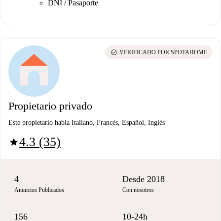
DNI / Pasaporte
check_circle
VERIFICADO POR SPOTAHOME
Propietario privado
Este propietario habla Italiano, Francés, Español, Inglés
4.3 (35)
star
4
Desde 2018
Anuncios Publicados
Con nosotros
156
10-24h