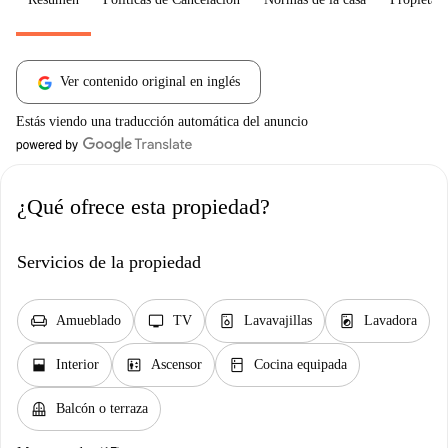
Ver contenido original en inglés
Estás viendo una traducción automática del anuncio
¿Qué ofrece esta propiedad?
Servicios de la propiedad
chair
tv
dishwasher_gen
local_laundry_service
Amueblado
TV
Lavavajillas
Lavadora
window_open
elevator
kitchen
Interior
Ascensor
Cocina equipada
balcony
Balcón o terraza