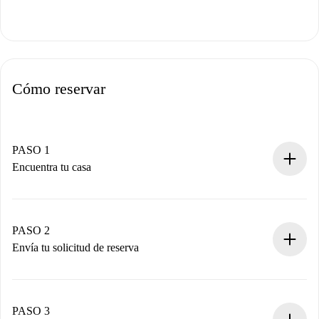
Cómo reservar
PASO 1
Encuentra tu casa
Proceso de reserva 100% online.
Casas y Propietarios verificados.
Tienes toda la información necesaria por adelantado.
PASO 2
Envía tu solicitud de reserva
Envía detalles básicos de tu perfil y de tu método de pago.
Recuerda que no te cobraremos nada hasta que el
propietario acepte.
PASO 3