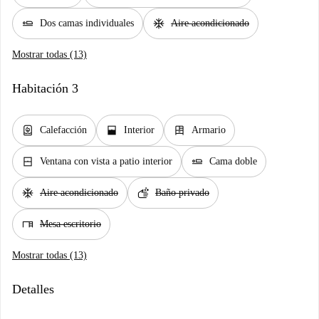
airline_seat_flat
ac_unit
Dos camas individuales
Aire acondicionado
Mostrar todas (13)
Habitación 3
water_heater
window_open
dresser
Calefacción
Interior
Armario
window_closed
airline_seat_flat
Ventana con vista a patio interior
Cama doble
ac_unit
soap
Aire acondicionado
Baño privado
desk
Mesa escritorio
Mostrar todas (13)
Detalles