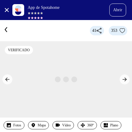
App de Spotahome
Abrir
41
353
VERIFICADO
Fotos
Mapa
Vídeo
360º
Plano