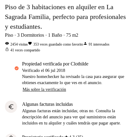
Piso de 3 habitaciones en alquiler en La
Sagrada Familia, perfecto para profesionales
y estudiantes.
Piso
3
Dormitorios
1
Baño
75
m2
visibility
favorite
person
2454
visitas
353
veces guardado como favorito
91
interesados
ios_share
41
veces compartido
propiedad verificada por Clothilde
Verificado el
06 jul 2018
Nuestro homechecker ha revisado la casa para asegurar que
obtienes exactamente lo que ves en el anuncio.
Más sobre la verificación
Algunas facturas incluidas
euro
Algunas facturas están incluidas; otras no. Consulta la
descripción del anuncio para ver qué suministros están
incluidos en tu alquiler y cuáles tendrás que pagar aparte.