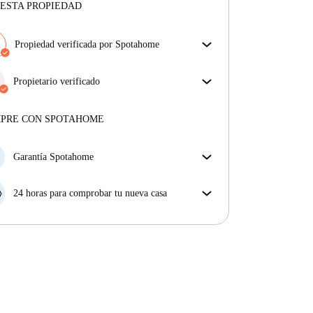
ESTA PROPIEDAD
Propiedad verificada por Spotahome
Nuestro equipo ha revisado la casa para asegurar que
obtienes exactamente lo que ves en el anuncio.
Propietario verificado
Más sobre la verificación
Profesional
·
6 años
con nosotros
Más sobre este arrendador
MPRE CON SPOTAHOME
Más sobre la verificación
Garantía Spotahome
Si el propietario cancela tu reserva dentro de las 48
horas previas a la fecha de entrada, Spotahome A) te
24 horas para comprobar tu nueva casa
ayudará a encontrar un nuevo alojamiento y cubrirá
Si existe alguna diferencia con el anuncio que viste
el hotel hasta que encuentres nueva casa o B) te hará
en Spotahome, comunícanoslo dentro de las 24 horas
la devolución íntegra de la reserva.
siguientes a tu llegada para que podamos buscar una
solución.