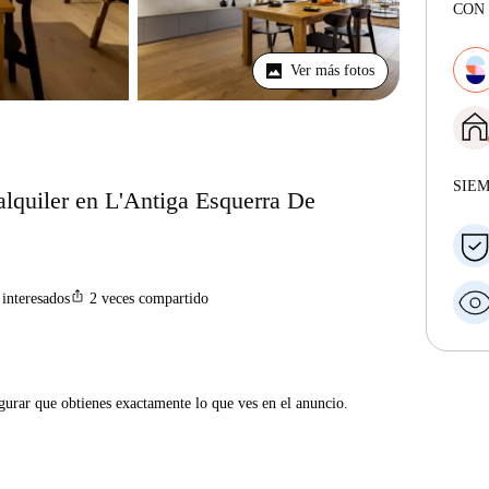
CON 
Ver más fotos
SIE
alquiler en L'Antiga Esquerra De
ios_share
interesados
2
veces compartido
gurar que obtienes exactamente lo que ves en el anuncio.