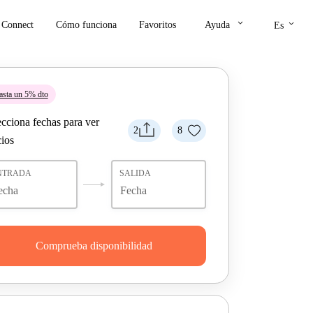
keyboard_arrow_down
keyboard_arrow_down
Connect
Cómo funciona
Favoritos
Ayuda
Es
asta un 5% dto
ecciona fechas para ver
2
8
cios
NTRADA
SALIDA
Comprueba disponibilidad