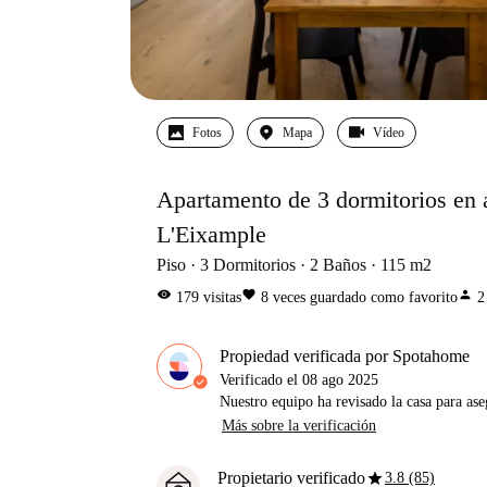
Fotos
Mapa
Vídeo
Apartamento de 3 dormitorios en 
L'Eixample
Piso
3
Dormitorios
2
Baños
115
m2
visibility
favorite
person
179
visitas
8
veces guardado como favorito
2
Propiedad verificada por Spotahome
Verificado el
08 ago 2025
Nuestro equipo ha revisado la casa para ase
Más sobre la verificación
star
Propietario verificado
3.8 (85)