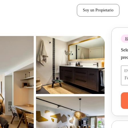
Soy un Propietario
H
Sel
pre
E