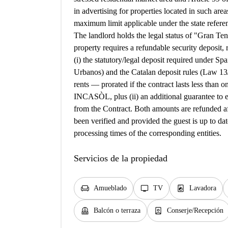
in advertising for properties located in such areas
maximum limit applicable under the state referen
The landlord holds the legal status of "Gran Ten
property requires a refundable security deposit,
(i) the statutory/legal deposit required under 
Urbanos) and the Catalan deposit rules (Law 1
rents — prorated if the contract lasts less than
INCASÒL, plus (ii) an additional guarantee to en
from the Contract. Both amounts are refunded af
been verified and provided the guest is up to date
processing times of the corresponding entities.
Servicios de la propiedad
chair
tv
local_laundry_service
Amueblado
TV
Lavadora
balcony
person_book
Balcón o terraza
Conserje/Recepción