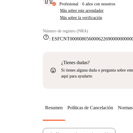
Profesional
·
6 años
con nosotros
Más sobre este arrendador
Más sobre la verificación
Número de registro (NRA)
help
:
ESFCNT000008056000622690000000000
¿Tienes dudas?
sentiment_very_satisfied
Si tienes alguna duda o pregunta sobre est
aquí para ayudarte.
Resumen
Políticas de Cancelación
Normas 