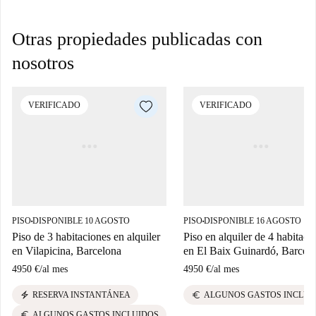
Otras propiedades publicadas con
nosotros
VERIFICADO
VERIFICADO
PISO
DISPONIBLE 10 AGOSTO
PISO
DISPONIBLE 16 AGOSTO
■
■
Piso de 3 habitaciones en alquiler
Piso en alquiler de 4 habitaci
en Vilapicina, Barcelona
en El Baix Guinardó, Barcel
4950 €
/
al mes
4950 €
/
al mes
electric_bolt
euro
RESERVA INSTANTÁNEA
ALGUNOS GASTOS INCLUI
euro
ALGUNOS GASTOS INCLUIDOS