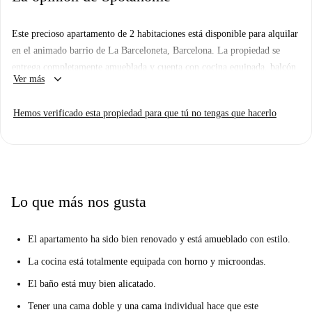
Este precioso apartamento de 2 habitaciones está disponible para alquilar
en el animado barrio de La Barceloneta, Barcelona. La propiedad se
entrega completamente amueblada y cuenta con cocina equipada, balcón
keyboard_arrow_down
Ver más
y otras comodidades. Parejas y profesionales son bienvenidos, y todos
los inquilinos pueden disfrutar de la tranquilidad de que Spotahome ha
Hemos verificado esta propiedad para que tú no tengas que hacerlo
revisado personalmente esta propiedad para su mayor tranquilidad.
Ubicado en La Barceloneta, este apartamento ofrece fácil acceso a la
vibrante cultura local y a las atracciones más famosas. A poca distancia,
podrá explorar Like A Local Foodtours, Que Faire À Barcelone y el
Monumento al General Josep Moragues. El barrio es conocido por su
Lo que más nos gusta
proximidad a la playa y sus lugares emblemáticos. Disfrute de la
animada zona y viva Barcelona al máximo.
El apartamento ha sido bien renovado y está amueblado con estilo.
La cocina está totalmente equipada con horno y microondas.
El baño está muy bien alicatado.
Tener una cama doble y una cama individual hace que este