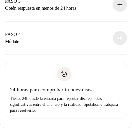
propietario acepte.
PASO 3
Obtén respuesta en menos de 24 horas
El propietario tiene menos de 24 horas para confirmar.
Si es aceptada, te haremos el cargo y te pondremos en
contacto con el propietario.
PASO 4
Si es rechazada: No te haremos ningún cargo y te
Múdate
ofreceremos alternativas.
Acuerda con el propietario los detalles de tu llegada,
Documentos necesarios si tu propiedad es “
Spotahome
recogida de llaves, etc.
plus
”.
Spotahome sólo transferirá el primer pago al propietario si
Documento de identidad o Pasaporte
no nos comunicas ningún problema.
Prueba de solvencia
Domiciliación del pago
24 horas para comprobar tu nueva casa
Tienes 24h desde la entrada para reportar discrepancias
significativas entre el anuncio y la realidad. Spotahome trabajará
para resolverlo.