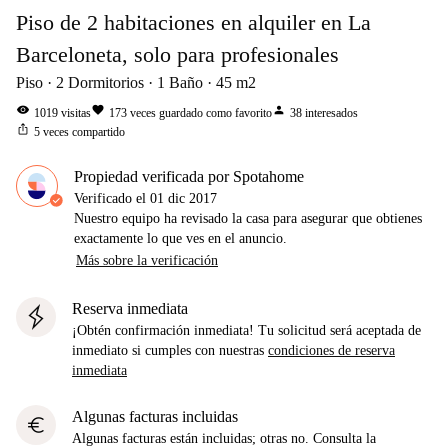
Piso de 2 habitaciones en alquiler en La
Barceloneta, solo para profesionales
Piso
2
Dormitorios
1
Baño
45
m2
visibility
favorite
person
1019
visitas
173
veces guardado como favorito
38
interesados
ios_share
5
veces compartido
Propiedad verificada por Spotahome
Verificado el
01 dic 2017
Nuestro equipo ha revisado la casa para asegurar que obtienes
exactamente lo que ves en el anuncio.
Más sobre la verificación
Reserva inmediata
¡Obtén confirmación inmediata! Tu solicitud será aceptada de
inmediato si cumples con nuestras
condiciones de reserva
inmediata
Algunas facturas incluidas
euro
Algunas facturas están incluidas; otras no. Consulta la