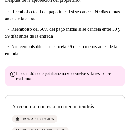
Después de la aprobación del propietario:
Reembolso total del pago inicial
si se cancela 60 días o más
antes de la entrada
Reembolso del 50% del pago inicial
si se cancela entre 30 y
59 días antes de la entrada
No reembolsable
si se cancela 29 días o menos antes de la
entrada
error
La comisión de Spotahome
no se devuelve
si la reserva se
confirma
Y recuerda, con esta propiedad tendrás:
lock
FIANZA PROTEGIDA