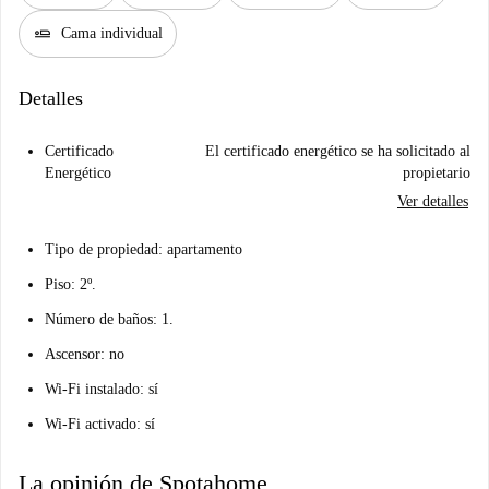
airline_seat_flat
Cama individual
Detalles
Certificado
El certificado energético se ha solicitado al
Energético
propietario
Ver detalles
Tipo de propiedad: apartamento
Piso: 2º.
Número de baños: 1.
Ascensor: no
Wi-Fi instalado: sí
Wi-Fi activado: sí
La opinión de Spotahome