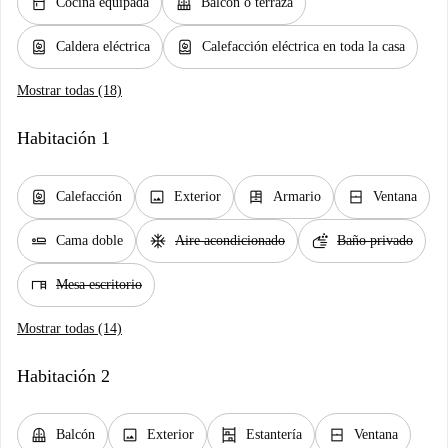
kitchen
balcony
Cocina equipada
Balcón o terraza
water_heater
water_heater
Caldera eléctrica
Calefacción eléctrica en toda la casa
Mostrar todas (18)
Habitación 1
water_heater
image
dresser
window_closed
Calefacción
Exterior
Armario
Ventana
airline_seat_flat
ac_unit
soap
Cama doble
Aire acondicionado
Baño privado
desk
Mesa escritorio
Mostrar todas (14)
Habitación 2
balcony
image
shelves
window_closed
Balcón
Exterior
Estantería
Ventana