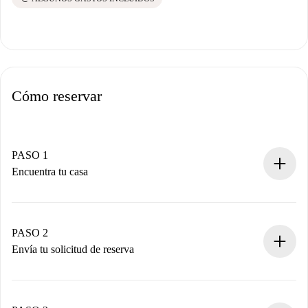
Cómo reservar
PASO 1
Encuentra tu casa
Proceso de reserva 100% online.
Casas y Propietarios verificados.
Tienes toda la información necesaria por adelantado.
PASO 2
Envía tu solicitud de reserva
Envía detalles básicos de tu perfil y de tu método de pago.
Recuerda que no te cobraremos nada hasta que el