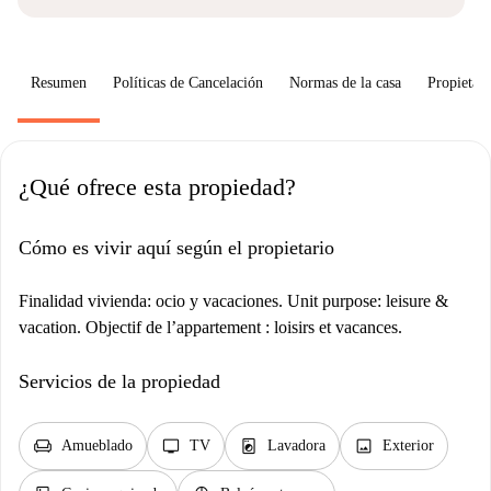
Resumen
Políticas de Cancelación
Normas de la casa
Propietari
¿Qué ofrece esta propiedad?
Cómo es vivir aquí según el propietario
Finalidad vivienda: ocio y vacaciones. Unit purpose: leisure &
vacation. Objectif de l’appartement : loisirs et vacances.
Servicios de la propiedad
chair
tv
local_laundry_service
image
Amueblado
TV
Lavadora
Exterior