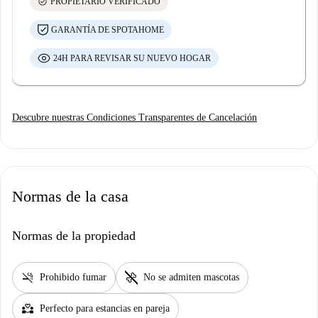
check_circle
PROPIETARIO VERIFICADO
GARANTÍA DE SPOTAHOME
24H PARA REVISAR SU NUEVO HOGAR
Descubre nuestras Condiciones Transparentes de Cancelación
Normas de la casa
Normas de la propiedad
smoke_free
pet_supplies
Prohibido fumar
No se admiten mascotas
partner_heart
Perfecto para estancias en pareja