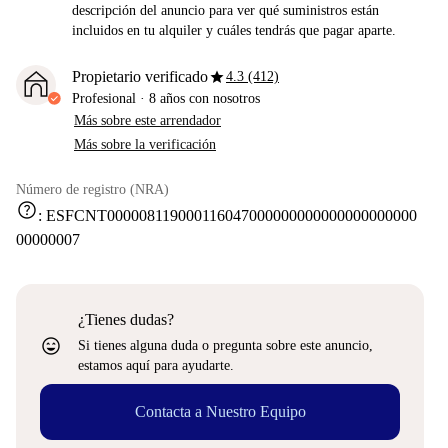
descripción del anuncio para ver qué suministros están
incluidos en tu alquiler y cuáles tendrás que pagar aparte.
star
Propietario verificado
4.3 (412)
Profesional
·
8 años
con nosotros
Más sobre este arrendador
Más sobre la verificación
Número de registro (NRA)
help
:
ESFCNT000008119000116047000000000000000000000
00000007
¿Tienes dudas?
sentiment_very_satisfied
Si tienes alguna duda o pregunta sobre este anuncio,
estamos aquí para ayudarte.
Contacta a Nuestro Equipo