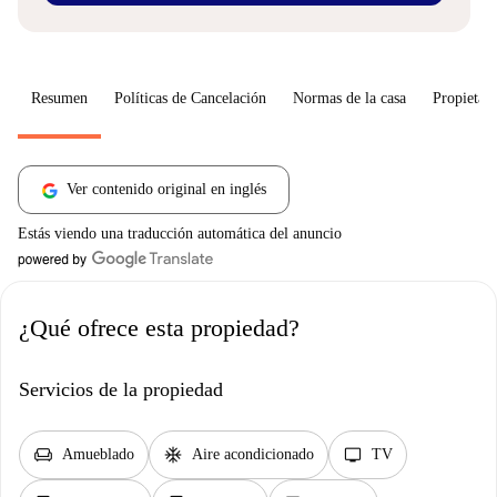
Resumen
Políticas de Cancelación
Normas de la casa
Propietari
Ver contenido original en inglés
Estás viendo una traducción automática del anuncio
¿Qué ofrece esta propiedad?
Servicios de la propiedad
chair
ac_unit
tv
Amueblado
Aire acondicionado
TV