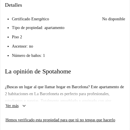
Detalles
Certificado Energético
No disponible
Tipo de propiedad: apartamento
Piso 2
Ascensor: no
Número de baños: 1
La opinión de Spotahome
¿Buscas un lugar al que llamar hogar en Barcelona? Este apartamento de
2 habitaciones en La Barceloneta es perfecto para profesionales,
estudiantes y parejas. Totalmente amueblado y equipado con aire
keyboard_arrow_down
Ver más
acondicionado central, lavadora, lavavajillas, horno y TV, ofrece todas
las comodidades de la vida moderna. Homechecked by Spotahome
Hemos verificado esta propiedad para que tú no tengas que hacerlo
garantiza un proceso de alquiler seguro.