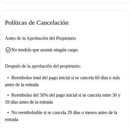
Ubicado en el animado barrio de La Barceloneta, el apartamento está
cerca de numerosos lugares de interés y servicios. Disfruta de la
proximidad a la playa de Barcelona, la Font dels Pescadors y la famosa
Políticas de Cancelación
Escultura Balanza Romana, entre otros lugares emblemáticos, lo que lo
convierte en una excelente opción para quienes desean explorar la ciudad
y vivir cerca del paseo marítimo.
Antes de la Aprobación del Propietario
check_circle
No tendrás que asumir ningún cargo
Después de la aprobación del propietario:
Reembolso total del pago inicial
si se cancela 60 días o más
antes de la entrada
Reembolso del 50% del pago inicial
si se cancela entre 30 y
59 días antes de la entrada
No reembolsable
si se cancela 29 días o menos antes de la
entrada