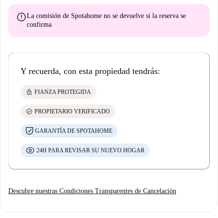
error
La comisión de Spotahome
no se devuelve
si la reserva se
confirma
Y recuerda, con esta propiedad tendrás:
lock
FIANZA PROTEGIDA
check_circle
PROPIETARIO VERIFICADO
GARANTÍA DE SPOTAHOME
24H PARA REVISAR SU NUEVO HOGAR
Descubre nuestras Condiciones Transparentes de Cancelación