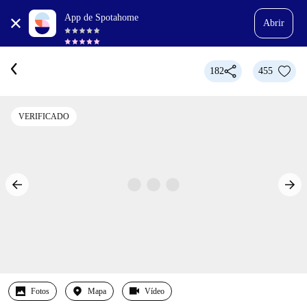
App de Spotahome
Abrir
182
455
VERIFICADO
Fotos
Mapa
Vídeo