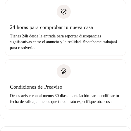
plus
”.
Spotahome sólo transferirá el primer pago al propietario si
Documento de identidad o Pasaporte
no nos comunicas ningún problema.
Prueba de solvencia
Domiciliación del pago
24 horas para comprobar tu nueva casa
Tienes 24h desde la entrada para reportar discrepancias
significativas entre el anuncio y la realidad. Spotahome trabajará
para resolverlo.
Condiciones de Preaviso
Debes avisar con al menos 30 días de antelación para modificar tu
fecha de salida, a menos que tu contrato especifique otra cosa.