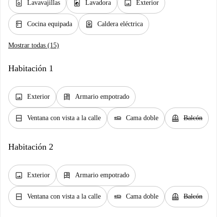
dishwasher_gen
local_laundry_service
image
Lavavajillas
Lavadora
Exterior
kitchen
water_heater
Cocina equipada
Caldera eléctrica
Mostrar todas (15)
Habitación 1
image
dresser
Exterior
Armario empotrado
window_closed
airline_seat_flat
balcony
Ventana con vista a la calle
Cama doble
Balcón
Habitación 2
image
dresser
Exterior
Armario empotrado
window_closed
airline_seat_flat
balcony
Ventana con vista a la calle
Cama doble
Balcón