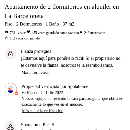
Apartamento de 2 dormitorios en alquiler en
La Barceloneta
Piso
2
Dormitorios
1
Baño
37
m2
visibility
favorite
person
7631
visitas
455
veces guardado como favorito
246
interesados
ios_share
182
veces compartido
Fianza protegida
lock
¡Estamos aquí para ponértelo fácil! Si el propietario no
te devuelve la fianza, nosotros te la reembolsamos.
Más información
Propiedad verificada por Spotahome
Verificado el
21 dic 2022
Nuestro equipo ha revisado la casa para asegurar que obtienes
exactamente lo que ves en el anuncio.
Más sobre la verificación
Spotahome PLUS