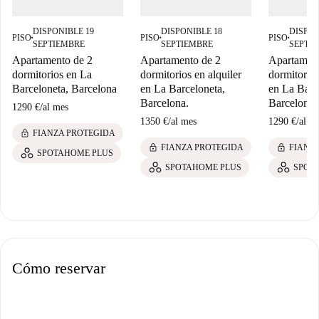
DISPONIBLE 19
DISPONIBLE 18
DISPON
PISO
PISO
PISO
■
■
■
SEPTIEMBRE
SEPTIEMBRE
SEPTI
Apartamento de 2
Apartamento de 2
Apartament
dormitorios en La
dormitorios en alquiler
dormitorios
Barceloneta, Barcelona
en La Barceloneta,
en La Barc
Barcelona.
Barcelona
1290 €
/
al mes
1350 €
/
al mes
1290 €
/
al m
lock
FIANZA PROTEGIDA
lock
lock
FIANZA PROTEGIDA
FIANZ
SPOTAHOME PLUS
SPOTAHOME PLUS
SPOT
Cómo reservar