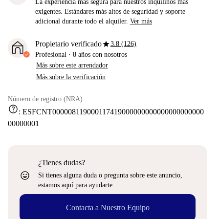
La experiencia más segura para nuestros inquilinos más
exigentes. Estándares más altos de seguridad y soporte
adicional durante todo el alquiler.
Ver más
star
Propietario verificado
3.8 (126)
Profesional
·
8 años
con nosotros
Más sobre este arrendador
Más sobre la verificación
Número de registro (NRA)
help
:
ESFCNT000008119000117419000000000000000000000
00000001
¿Tienes dudas?
sentiment_very_satisfied
Si tienes alguna duda o pregunta sobre este anuncio,
estamos aquí para ayudarte.
Contacta a Nuestro Equipo