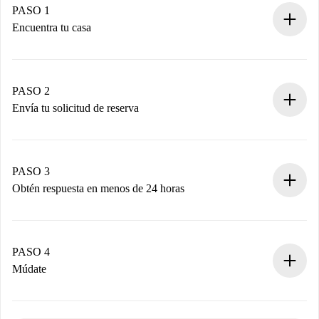
PASO 1
Encuentra tu casa
Proceso de reserva 100% online.
Casas y Propietarios verificados.
Tienes toda la información necesaria por adelantado.
PASO 2
Envía tu solicitud de reserva
Envía detalles básicos de tu perfil y de tu método de pago.
Recuerda que no te cobraremos nada hasta que el
propietario acepte.
PASO 3
Obtén respuesta en menos de 24 horas
El propietario tiene menos de 24 horas para confirmar.
Si es aceptada, te haremos el cargo y te pondremos en
contacto con el propietario.
PASO 4
Si es rechazada: No te haremos ningún cargo y te
Múdate
ofreceremos alternativas.
Acuerda con el propietario los detalles de tu llegada,
Documentos necesarios si tu propiedad es “
Spotahome
recogida de llaves, etc.