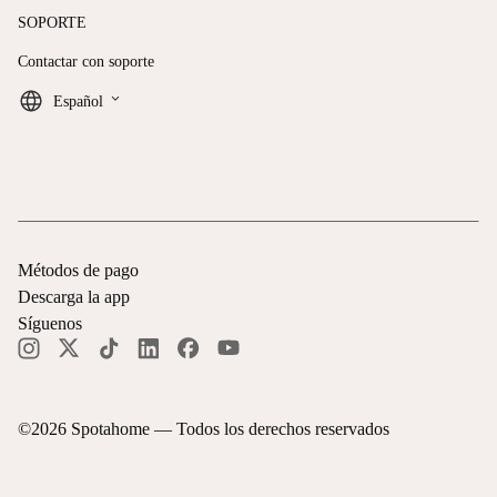
SOPORTE
Contactar con soporte
keyboard_arrow_down
Español
Métodos de pago
Descarga la app
Síguenos
©
2026
Spotahome —
Todos los derechos reservados