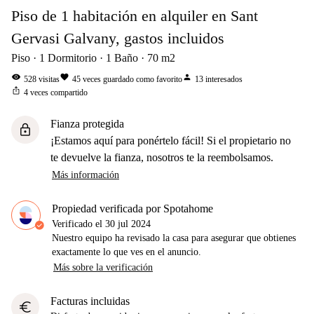
Piso de 1 habitación en alquiler en Sant
Gervasi Galvany, gastos incluidos
Piso
1
Dormitorio
1
Baño
70
m2
visibility
favorite
person
528
visitas
45
veces guardado como favorito
13
interesados
ios_share
4
veces compartido
Fianza protegida
lock
¡Estamos aquí para ponértelo fácil! Si el propietario no
te devuelve la fianza, nosotros te la reembolsamos.
Más información
Propiedad verificada por Spotahome
Verificado el
30 jul 2024
Nuestro equipo ha revisado la casa para asegurar que obtienes
exactamente lo que ves en el anuncio.
Más sobre la verificación
Facturas incluidas
euro