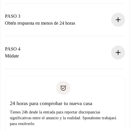
Envía detalles básicos de tu perfil y de tu método de pago.
Recuerda que no te cobraremos nada hasta que el
propietario acepte.
PASO 3
Obtén respuesta en menos de 24 horas
El propietario tiene menos de 24 horas para confirmar.
Si es aceptada, te haremos el cargo y te pondremos en
contacto con el propietario.
PASO 4
Si es rechazada: No te haremos ningún cargo y te
Múdate
ofreceremos alternativas.
Acuerda con el propietario los detalles de tu llegada,
Documentos necesarios si tu propiedad es “
Spotahome
recogida de llaves, etc.
plus
”.
Spotahome sólo transferirá el primer pago al propietario si
Documento de identidad o Pasaporte
no nos comunicas ningún problema.
Prueba de solvencia
Domiciliación del pago
24 horas para comprobar tu nueva casa
Tienes 24h desde la entrada para reportar discrepancias
significativas entre el anuncio y la realidad. Spotahome trabajará
para resolverlo.