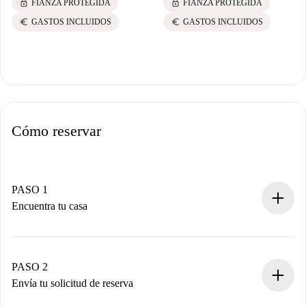
lock
lock
FIANZA PROTEGIDA
FIANZA PROTEGIDA
euro
euro
GASTOS INCLUIDOS
GASTOS INCLUIDOS
Cómo reservar
PASO 1
Encuentra tu casa
Proceso de reserva 100% online.
Casas y Propietarios verificados.
Tienes toda la información necesaria por adelantado.
PASO 2
Envía tu solicitud de reserva