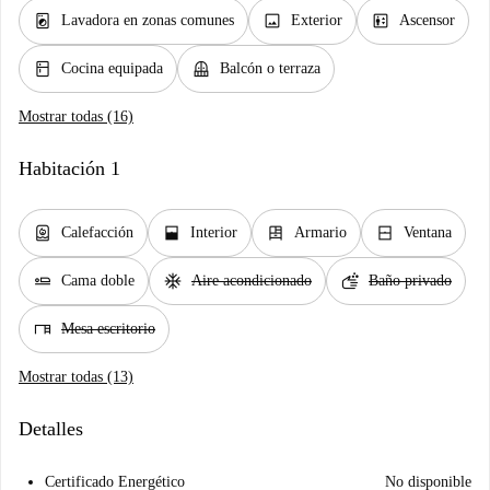
local_laundry_service
image
elevator
Lavadora en zonas comunes
Exterior
Ascensor
kitchen
balcony
Cocina equipada
Balcón o terraza
Mostrar todas (16)
Habitación 1
water_heater
window_open
dresser
window_closed
Calefacción
Interior
Armario
Ventana
airline_seat_flat
ac_unit
soap
Cama doble
Aire acondicionado
Baño privado
desk
Mesa escritorio
Mostrar todas (13)
Detalles
Certificado Energético
No disponible