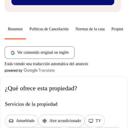
Resumen
Políticas de Cancelación
Normas de la casa
Propietari
Ver contenido original en inglés
Estás viendo una traducción automática del anuncio
¿Qué ofrece esta propiedad?
Servicios de la propiedad
chair
ac_unit
tv
Amueblado
Aire acondicionado
TV