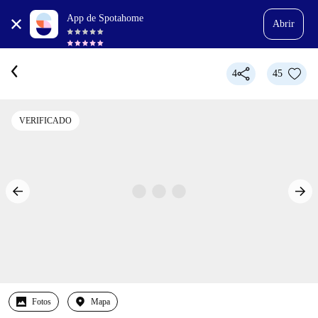
App de Spotahome
Abrir
4
45
VERIFICADO
Fotos
Mapa