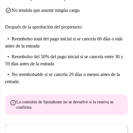
la Plaza Francesc Macià también están cerca. Haga de Sant Gervasi
check_circle
No tendrás que asumir ningún cargo
Galvany su nuevo y acogedor hogar urbano.
Después de la aprobación del propietario:
Reembolso total del pago inicial
si se cancela 60 días o más
antes de la entrada
Reembolso del 50% del pago inicial
si se cancela entre 30 y
59 días antes de la entrada
No reembolsable
si se cancela 29 días o menos antes de la
entrada
error
La comisión de Spotahome
no se devuelve
si la reserva se
confirma