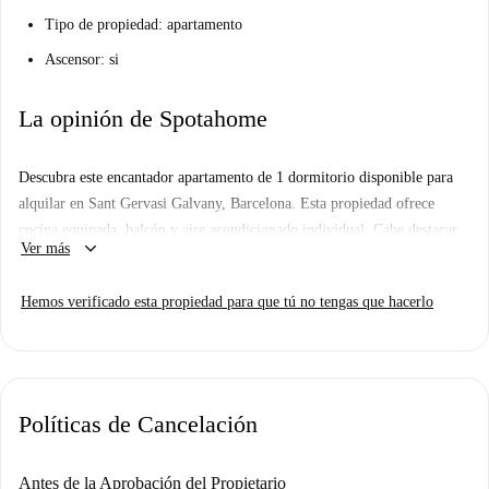
Tipo de propiedad: apartamento
Ascensor: si
La opinión de Spotahome
Descubra este encantador apartamento de 1 dormitorio disponible para
alquilar en Sant Gervasi Galvany, Barcelona. Esta propiedad ofrece
cocina equipada, balcón y aire acondicionado individual. Cabe destacar
keyboard_arrow_down
Ver más
que se admiten mascotas. Spotahome ha verificado personalmente esta
propiedad para garantizar su calidad y las facturas también están
Hemos verificado esta propiedad para que tú no tengas que hacerlo
incluidas con un límite.
Sant Gervasi Galvany es un barrio vibrante de Barcelona, cerca de
instituciones educativas de alta calidad como la Facultad de Educación
Social y Trabajo Social Pere Tarrés-URL. Los amantes de la
Políticas de Cancelación
gastronomía pueden explorar las delicias mediterráneas en restaurantes
como Fargas Garau y Caradura Restaurant, o disfrutar de la cocina
internacional en Lvna Night & Restaurant. Lugares emblemáticos como
Antes de la Aprobación del Propietario