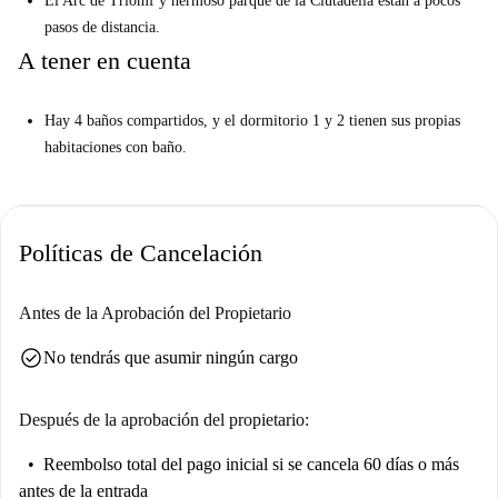
El Arc de Triomf y hermoso parque de la Ciutadella están a pocos
pasos de distancia.
A tener en cuenta
Hay 4 baños compartidos, y el dormitorio 1 y 2 tienen sus propias
habitaciones con baño.
Políticas de Cancelación
Antes de la Aprobación del Propietario
check_circle
No tendrás que asumir ningún cargo
Después de la aprobación del propietario:
Reembolso total del pago inicial
si se cancela 60 días o más
antes de la entrada