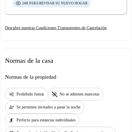
24H PARA REVISAR SU NUEVO HOGAR
Descubre nuestras Condiciones Transparentes de Cancelación
Normas de la casa
Normas de la propiedad
smoke_free
pet_supplies
Prohibido fumar
No se admiten mascotas
person_add
Se permiten invitados a pasar la noche
hail
Perfecto para estancias individuales