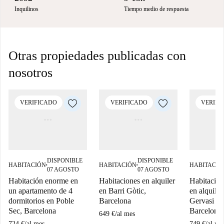
Inquilinos
Tiempo medio de respuesta
Otras propiedades publicadas con
nosotros
VERIFICADO
VERIFICADO
VERIFI
DISPONIBLE
DISPONIBLE
HABITACIÓN
HABITACIÓN
HABITACIÓ
■
■
07 AGOSTO
07 AGOSTO
Habitación enorme en
Habitaciones en alquiler
Habitación
un apartamento de 4
en Barri Gòtic,
en alquiler
dormitorios en Poble
Barcelona
Gervasi Ga
Sec, Barcelona
Barcelona
649 €
/
al mes
724 €
/
al mes
749 €
/
al me