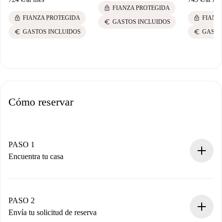
lock
FIANZA PROTEGIDA
lock
lock
FIANZA PROTEGIDA
FIANZ
euro
GASTOS INCLUIDOS
euro
euro
GASTOS INCLUIDOS
GASTO
Cómo reservar
PASO 1
Encuentra tu casa
Proceso de reserva 100% online.
Casas y Propietarios verificados.
Tienes toda la información necesaria por adelantado.
PASO 2
Envía tu solicitud de reserva