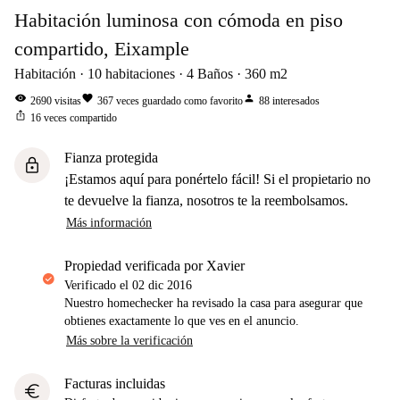
Habitación luminosa con cómoda en piso
compartido, Eixample
Habitación
10
habitaciones
4
Baños
360
m2
visibility
favorite
person
2690
visitas
367
veces guardado como favorito
88
interesados
ios_share
16
veces compartido
Fianza protegida
lock
¡Estamos aquí para ponértelo fácil! Si el propietario no
te devuelve la fianza, nosotros te la reembolsamos.
Más información
propiedad verificada por Xavier
Verificado el
02 dic 2016
Nuestro homechecker ha revisado la casa para asegurar que
obtienes exactamente lo que ves en el anuncio.
Más sobre la verificación
Facturas incluidas
euro