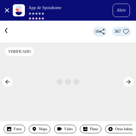
App de Spotahome
Abrir
16
367
VERIFICADO
Fotos
Mapa
Vídeo
Plano
Otras habitaci