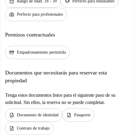
calendar_month
school
Rango de edad: 18 - 39
Perfecto para estudiantes
business_center
Perfecto para profesionales
Permisos contractuales
credit_score
Empadronamiento permitido
Documentos que necesitarás para reservar esta
propiedad
Tenga estos documentos listos para el siguiente paso de su
solicitud. Sin ellos, la reserva no se puede completar.
description
description
Documento de identidad
Pasaporte
description
Contrato de trabajo