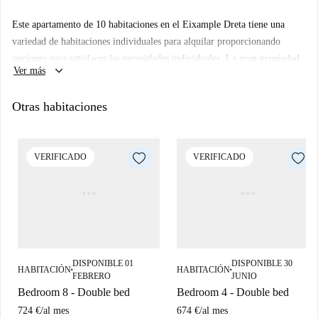
Este apartamento de 10 habitaciones en el Eixample Dreta tiene una
variedad de habitaciones individuales para alquilar proporcionando
opciones para satisfacer las necesidades individuales. La gran propiedad
keyboard_arrow_down
Ver más
de 360 ​​m² está equipada de calefacción central y aire acondicionado wiht
y ofrece una cocina de planta abierta y sala de estar con lavavajillas,
Otras habitaciones
lavadora y televisión.
En L'Eixample Dreta, el apartamento está cerca de la Sagrada Familia,
Glòries, y la Universidad de Barcelona. Como se puede esperar de esta
VERIFICADO
VERIFICADO
ubicación central, se encuentran varias opciones de transporte público,
restaurantes, bares y todo tipo de tiendas justo en la puerta.
DISPONIBLE 01
DISPONIBLE 30
HABITACIÓN
HABITACIÓN
■
■
FEBRERO
JUNIO
Bedroom 8 - Double bed
Bedroom 4 - Double bed
724 €
/
al mes
674 €
/
al mes