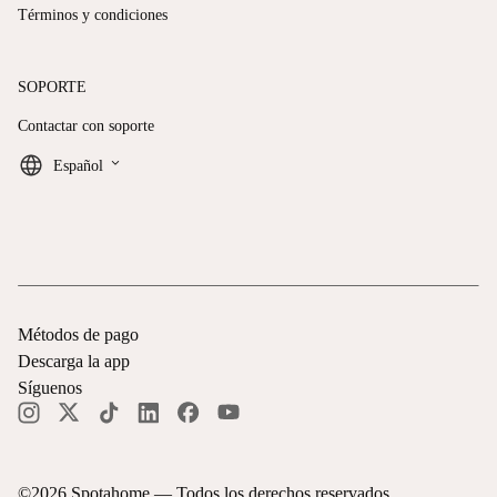
Términos y condiciones
SOPORTE
Contactar con soporte
keyboard_arrow_down
Español
Métodos de pago
Descarga la app
Síguenos
©
2026
Spotahome —
Todos los derechos reservados