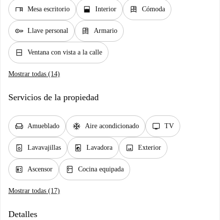
desk
window_open
dresser
Mesa escritorio
Interior
Cómoda
key
dresser
Llave personal
Armario
window_closed
Ventana con vista a la calle
Mostrar todas (14)
Servicios de la propiedad
chair
ac_unit
tv
Amueblado
Aire acondicionado
TV
dishwasher_gen
local_laundry_service
image
Lavavajillas
Lavadora
Exterior
elevator
kitchen
Ascensor
Cocina equipada
Mostrar todas (17)
Detalles