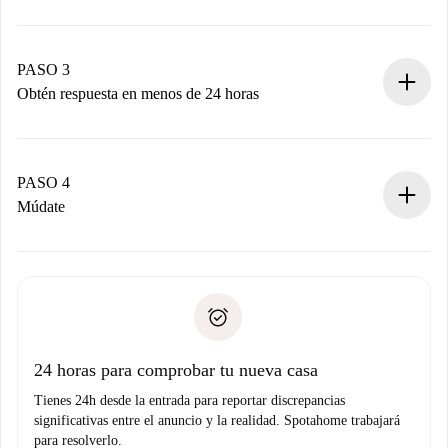
Envía detalles básicos de tu perfil y de tu método de pago.
Recuerda que no te cobraremos nada hasta que el
propietario acepte.
PASO 3
Obtén respuesta en menos de 24 horas
El propietario tiene menos de 24 horas para confirmar.
Si es aceptada, te haremos el cargo y te pondremos en
contacto con el propietario.
PASO 4
Si es rechazada: No te haremos ningún cargo y te
Múdate
ofreceremos alternativas.
Acuerda con el propietario los detalles de tu llegada,
Documentos necesarios si tu propiedad es “
Spotahome
recogida de llaves, etc.
plus
”.
Spotahome sólo transferirá el primer pago al propietario si
Documento de identidad o Pasaporte
no nos comunicas ningún problema.
Prueba de solvencia
Domiciliación del pago
24 horas para comprobar tu nueva casa
Tienes 24h desde la entrada para reportar discrepancias
significativas entre el anuncio y la realidad. Spotahome trabajará
para resolverlo.