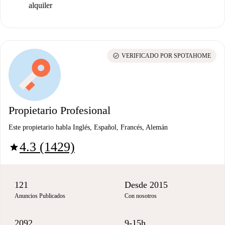
alquiler
check_circle
VERIFICADO POR SPOTAHOME
Propietario Profesional
Este propietario habla Inglés, Español, Francés, Alemán
4.3 (1429)
star
121
Desde 2015
Anuncios Publicados
Con nosotros
2092
9-15h