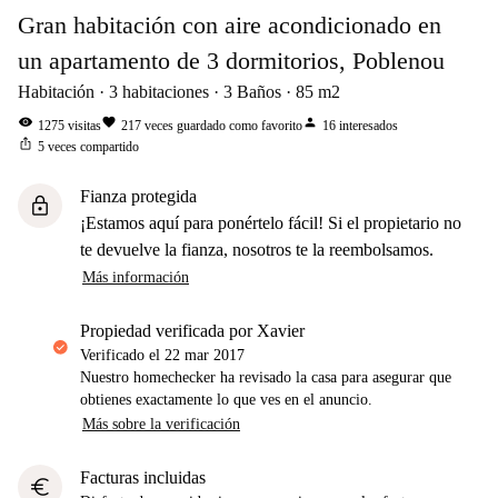
Gran habitación con aire acondicionado en
un apartamento de 3 dormitorios, Poblenou
Habitación
3
habitaciones
3
Baños
85
m2
visibility
favorite
person
1275
visitas
217
veces guardado como favorito
16
interesados
ios_share
5
veces compartido
Fianza protegida
lock
¡Estamos aquí para ponértelo fácil! Si el propietario no
te devuelve la fianza, nosotros te la reembolsamos.
Más información
propiedad verificada por Xavier
Verificado el
22 mar 2017
Nuestro homechecker ha revisado la casa para asegurar que
obtienes exactamente lo que ves en el anuncio.
Más sobre la verificación
Facturas incluidas
euro