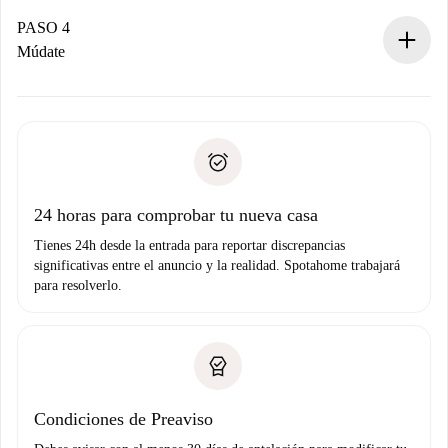
Si es aceptada, te haremos el cargo y te pondremos en
contacto con el propietario.
PASO 4
Si es rechazada: No te haremos ningún cargo y te
Múdate
ofreceremos alternativas.
Acuerda con el propietario los detalles de tu llegada,
Documentos necesarios si tu propiedad es “
Spotahome
recogida de llaves, etc.
plus
”.
Spotahome sólo transferirá el primer pago al propietario si
Documento de identidad o Pasaporte
no nos comunicas ningún problema.
Prueba de solvencia
Domiciliación del pago
24 horas para comprobar tu nueva casa
Tienes 24h desde la entrada para reportar discrepancias
significativas entre el anuncio y la realidad. Spotahome trabajará
para resolverlo.
Condiciones de Preaviso