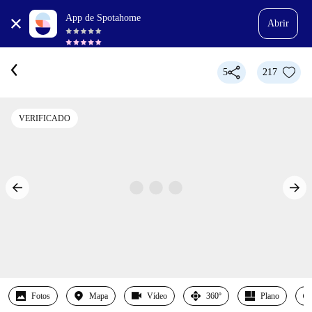
App de Spotahome
Abrir
5
217
VERIFICADO
Fotos
Mapa
Vídeo
360º
Plano