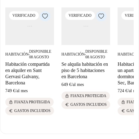
VERIFICADO
VERIFICADO
VERIFI
DISPONIBLE
DISPONIBLE
HABITACIÓN
HABITACIÓN
HABITACIÓ
■
■
08 AGOSTO
08 AGOSTO
Habitación compartida
Se alquila habitación en
Habitació
en alquiler en Sant
piso de 5 habitaciones
un apartam
Gervasi Galvany,
en Barcelona
dormitorio
Barcelona
Sec, Barce
649 €
/
al mes
749 €
/
al mes
724 €
/
al me
lock
FIANZA PROTEGIDA
lock
lock
FIANZA PROTEGIDA
FIANZ
euro
GASTOS INCLUIDOS
euro
euro
GASTOS INCLUIDOS
GASTO