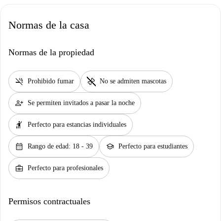
Normas de la casa
Normas de la propiedad
smoke_free
pet_supplies
Prohibido fumar
No se admiten mascotas
person_add
Se permiten invitados a pasar la noche
hail
Perfecto para estancias individuales
calendar_month
school
Rango de edad: 18 - 39
Perfecto para estudiantes
business_center
Perfecto para profesionales
Permisos contractuales