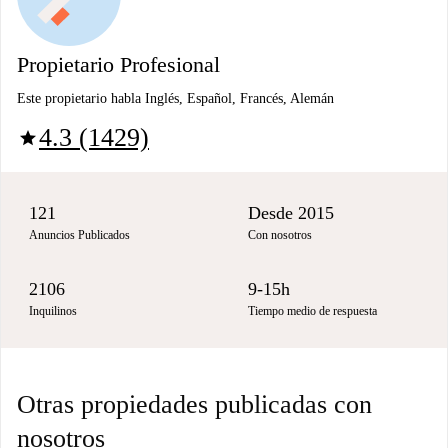
Propietario Profesional
Este propietario habla Inglés, Español, Francés, Alemán
4.3 (1429)
star
121
Desde 2015
Anuncios Publicados
Con nosotros
2106
9-15h
Inquilinos
Tiempo medio de respuesta
Otras propiedades publicadas con
nosotros