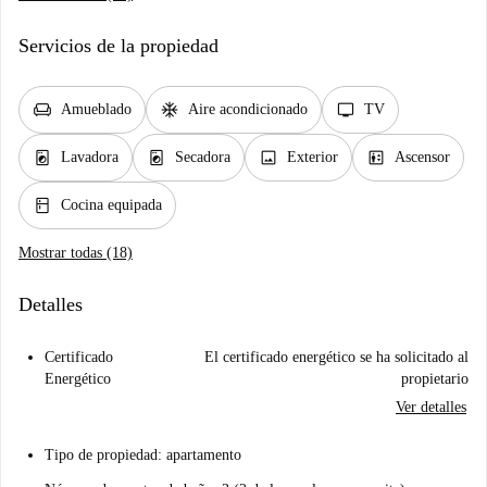
Servicios de la propiedad
chair
ac_unit
tv
Amueblado
Aire acondicionado
TV
local_laundry_service
local_laundry_service
image
elevator
Lavadora
Secadora
Exterior
Ascensor
kitchen
Cocina equipada
Mostrar todas (18)
Detalles
Certificado
El certificado energético se ha solicitado al
Energético
propietario
Ver detalles
Tipo de propiedad: apartamento