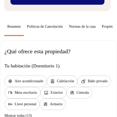
Resumen
Políticas de Cancelación
Normas de la casa
Propietari
¿Qué ofrece esta propiedad?
Tu habitación (Dormitorio 1)
ac_unit
water_heater
soap
Aire acondicionado
Calefacción
Baño privado
desk
image
dresser
Mesa escritorio
Exterior
Cómoda
key
dresser
Llave personal
Armario
Mostrar todas (13)