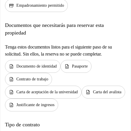
credit_score
Empadronamiento permitido
Documentos que necesitarás para reservar esta
propiedad
Tenga estos documentos listos para el siguiente paso de su
solicitud. Sin ellos, la reserva no se puede completar.
description
description
Documento de identidad
Pasaporte
description
Contrato de trabajo
description
description
Carta de aceptación de la universidad
Carta del avalista
description
Justificante de ingresos
Tipo de contrato