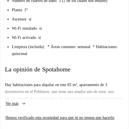
Número de cuartos de baño: 3 (2 de los cuales son ensuite)
Planta: 1º
Ascensor: sí
Wi-Fi instalado: sí
Wi-Fi activado: sí
Limpieza (incluida):
* Áreas comunes: semanal * Habitaciones:
quincenal
La opinión de Spotahome
Hay habitaciones para alquilar en este 85 m², apartamento de 3
dormitorios en el Poblenou, que tiene una amplia sala de estar, una
cocina amueblada y un lavadero. El apartamento también cuenta con un
keyboard_arrow_down
Ver más
baño compartido y 2 baños en suite, así como aire acondicionado en
todo.
Hemos verificado esta propiedad para que tú no tengas que hacerlo
Este apartamento está en la calle de Alí Bei en el Poblenou, un barrio
junto a la playa, que es el hogar de varios populares restaurantes, bares y