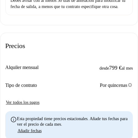
Debes avisar con al menos 30 días de antelación para modificar tu
fecha de salida, a menos que tu contrato especifique otra cosa.
Precios
Alquiler mensual
799 €
desde
al mes
info
Tipo de contrato
Por quincenas
Ver todos los pagos
info
Esta propiedad tiene precios estacionales. Añade tus fechas para
ver el precio de cada mes.
Añadir fechas