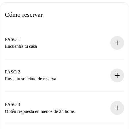
Cómo reservar
PASO 1
Encuentra tu casa
Proceso de reserva 100% online.
Casas y Propietarios verificados.
Tienes toda la información necesaria por adelantado.
PASO 2
Envía tu solicitud de reserva
Envía detalles básicos de tu perfil y de tu método de pago.
Recuerda que no te cobraremos nada hasta que el
propietario acepte.
PASO 3
Obtén respuesta en menos de 24 horas
El propietario tiene menos de 24 horas para confirmar.