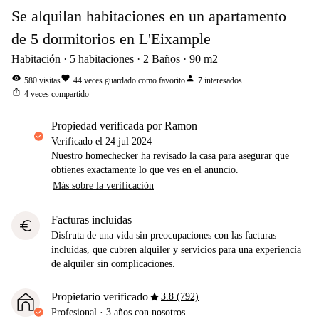
Se alquilan habitaciones en un apartamento
de 5 dormitorios en L'Eixample
Habitación
5
habitaciones
2
Baños
90
m2
visibility
favorite
person
580
visitas
44
veces guardado como favorito
7
interesados
ios_share
4
veces compartido
propiedad verificada por Ramon
Verificado el
24 jul 2024
Nuestro homechecker ha revisado la casa para asegurar que
obtienes exactamente lo que ves en el anuncio.
Más sobre la verificación
Facturas incluidas
euro
Disfruta de una vida sin preocupaciones con las facturas
incluidas, que cubren alquiler y servicios para una experiencia
de alquiler sin complicaciones.
star
Propietario verificado
3.8 (792)
Profesional
·
3 años
con nosotros