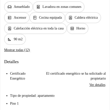
chair
local_laundry_service
Amueblado
Lavadora en zonas comunes
elevator
kitchen
water_heater
Ascensor
Cocina equipada
Caldera eléctrica
water_heater
oven_gen
Calefacción eléctrica en toda la casa
Horno
square_foot
90 m2
Mostrar todas (12)
Detalles
Certificado
El certificado energético se ha solicitado al
Energético
propietario
Ver detalles
Tipo de propiedad: apartamento
Piso 1