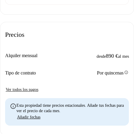
Precios
Alquiler mensual
890 €
desde
al mes
info
Tipo de contrato
Por quincenas
Ver todos los pagos
info
Esta propiedad tiene precios estacionales. Añade tus fechas para
ver el precio de cada mes.
Añadir fechas