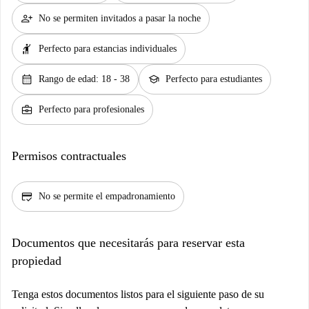
person_add
No se permiten invitados a pasar la noche
hail
Perfecto para estancias individuales
calendar_month
school
Rango de edad: 18 - 38
Perfecto para estudiantes
business_center
Perfecto para profesionales
Permisos contractuales
credit_score
No se permite el empadronamiento
Documentos que necesitarás para reservar esta
propiedad
Tenga estos documentos listos para el siguiente paso de su