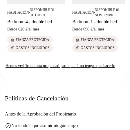
encanto de Barcelona.
DISPONIBLE 31
DISPONIBLE 01
HABITACIÓN
HABITACIÓN
■
■
OCTUBRE
NOVIEMBRE
Bedroom 4 - double bed
Bedroom 1 - double bed
Desde
620 €
/
al mes
Desde
690 €
/
al mes
lock
lock
FIANZA PROTEGIDA
FIANZA PROTEGIDA
euro
euro
GASTOS INCLUIDOS
GASTOS INCLUIDOS
Hemos verificado esta propiedad para que tú no tengas que hacerlo
Políticas de Cancelación
Antes de la Aprobación del Propietario
check_circle
No tendrás que asumir ningún cargo