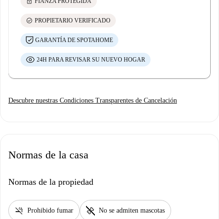
lock
FIANZA PROTEGIDA
check_circle
PROPIETARIO VERIFICADO
GARANTÍA DE SPOTAHOME
24H PARA REVISAR SU NUEVO HOGAR
Descubre nuestras Condiciones Transparentes de Cancelación
Normas de la casa
Normas de la propiedad
smoke_free
pet_supplies
Prohibido fumar
No se admiten mascotas