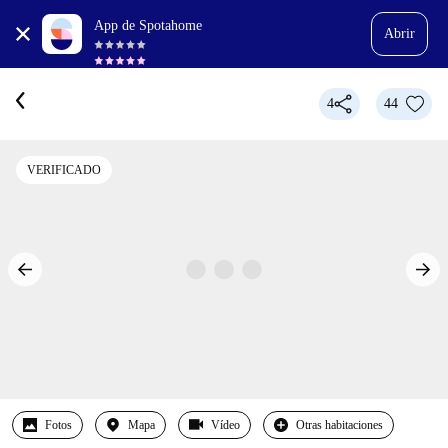
App de Spotahome
Abrir
4
44
VERIFICADO
Fotos
Mapa
Vídeo
Otras habitaciones