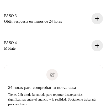
Envía detalles básicos de tu perfil y de tu método de pago.
Recuerda que no te cobraremos nada hasta que el
propietario acepte.
PASO 3
Obtén respuesta en menos de 24 horas
El propietario tiene menos de 24 horas para confirmar.
Si es aceptada, te haremos el cargo y te pondremos en
contacto con el propietario.
PASO 4
Si es rechazada: No te haremos ningún cargo y te
Múdate
ofreceremos alternativas.
Acuerda con el propietario los detalles de tu llegada,
Documentos necesarios si tu propiedad es “
Spotahome
recogida de llaves, etc.
plus
”.
Spotahome sólo transferirá el primer pago al propietario si
Documento de identidad o Pasaporte
no nos comunicas ningún problema.
Prueba de solvencia
Domiciliación del pago
24 horas para comprobar tu nueva casa
Tienes 24h desde la entrada para reportar discrepancias
significativas entre el anuncio y la realidad. Spotahome trabajará
para resolverlo.