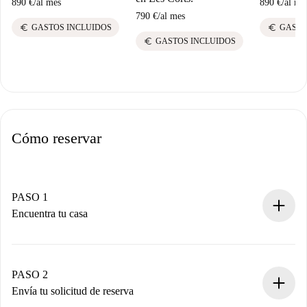
890 €
/
al mes
890 €
/
al me
790 €
/
al mes
euro
euro
GASTOS INCLUIDOS
GASTO
euro
GASTOS INCLUIDOS
Cómo reservar
PASO 1
Encuentra tu casa
Proceso de reserva 100% online.
Casas y Propietarios verificados.
Tienes toda la información necesaria por adelantado.
PASO 2
Envía tu solicitud de reserva