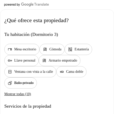
¿Qué ofrece esta propiedad?
Tu habitación (Dormitorio 3)
desk
dresser
shelves
Mesa escritorio
Cómoda
Estantería
key
dresser
Llave personal
Armario empotrado
window_closed
airline_seat_flat
Ventana con vista a la calle
Cama doble
soap
Baño privado
Mostrar todas (10)
Servicios de la propiedad