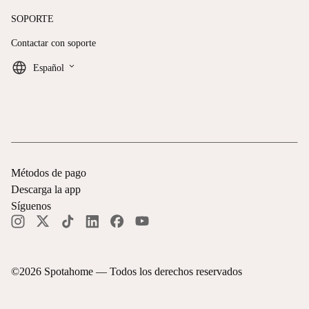
SOPORTE
Contactar con soporte
keyboard_arrow_down
Español
Métodos de pago
Descarga la app
Síguenos
©
2026
Spotahome —
Todos los derechos reservados