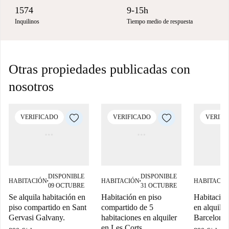
1574
9-15h
Inquilinos
Tiempo medio de respuesta
Otras propiedades publicadas con
nosotros
VERIFICADO
VERIFICADO
VERIFI
DISPONIBLE
DISPONIBLE
HABITACIÓN
HABITACIÓN
HABITACIÓ
■
■
09 OCTUBRE
31 OCTUBRE
Se alquila habitación en
Habitación en piso
Habitación
piso compartido en Sant
compartido de 5
en alquiler
Gervasi Galvany.
habitaciones en alquiler
Barcelona
en Les Corts.