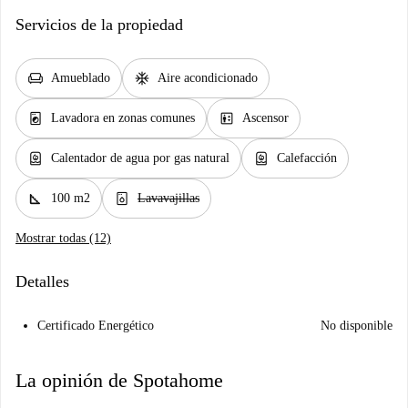
Servicios de la propiedad
chair
ac_unit
Amueblado
Aire acondicionado
local_laundry_service
elevator
Lavadora en zonas comunes
Ascensor
water_heater
water_heater
Calentador de agua por gas natural
Calefacción
square_foot
dishwasher_gen
100 m2
Lavavajillas
Mostrar todas (12)
Detalles
Certificado Energético
No disponible
La opinión de Spotahome