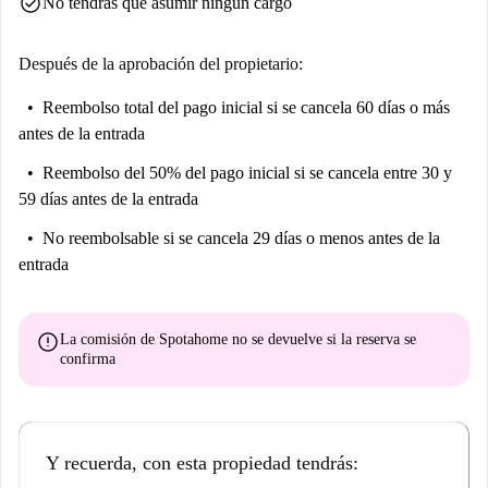
check_circle
No tendrás que asumir ningún cargo
Después de la aprobación del propietario:
Reembolso total del pago inicial
si se cancela 60 días o más
antes de la entrada
Reembolso del 50% del pago inicial
si se cancela entre 30 y
59 días antes de la entrada
No reembolsable
si se cancela 29 días o menos antes de la
entrada
error
La comisión de Spotahome
no se devuelve
si la reserva se
confirma
Y recuerda, con esta propiedad tendrás: