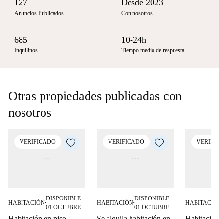
127
Desde 2023
Anuncios Publicados
Con nosotros
685
10-24h
Inquilinos
Tiempo medio de respuesta
Otras propiedades publicadas con
nosotros
VERIFICADO
VERIFICADO
VERIFI
DISPONIBLE
DISPONIBLE
HABITACIÓN
HABITACIÓN
HABITACIÓ
■
■
01 OCTUBRE
01 OCTUBRE
Habitación en piso
Se alquila habitación en
Habitación