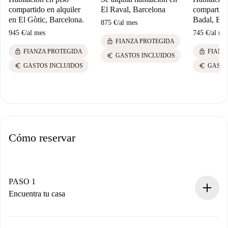
compartido en alquiler
El Raval, Barcelona
compartido
en El Gòtic, Barcelona.
Badal, Bar
875 €
/
al mes
945 €
/
al mes
745 €
/
al me
lock
FIANZA PROTEGIDA
lock
lock
FIANZA PROTEGIDA
FIANZ
euro
GASTOS INCLUIDOS
euro
euro
GASTOS INCLUIDOS
GASTO
Cómo reservar
PASO 1
Encuentra tu casa
Proceso de reserva 100% online.
Casas y Propietarios verificados.