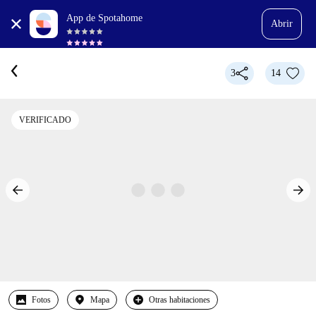
App de Spotahome
Abrir
3
14
VERIFICADO
Fotos
Mapa
Otras habitaciones