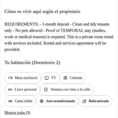
Cómo es vivir aquí según el propietario
REQUIREMENTS: - 1-month deposit - Clean and tidy tenants
only - No pets allowed - Proof of TEMPORAL stay (studies,
work or medical reasons) is required. This is a private room rental
with services included. Rental and services agreement will be
provided.
Tu habitación (Dormitorio 2)
desk
tv
dresser
Mesa escritorio
TV
Cómoda
key
window_closed
Llave personal
Ventana con vista a la calle
airline_seat_flat
ac_unit
soap
Cama doble
Aire acondicionado
Baño privado
Mostrar todas (9)