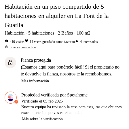
Habitación en un piso compartido de 5
habitaciones en alquiler en La Font de la
Guatlla
Habitación
5
habitaciones
2
Baños
100
m2
visibility
favorite
person
410
visitas
14
veces guardado como favorito
4
interesados
ios_share
3
veces compartido
Fianza protegida
lock
¡Estamos aquí para ponértelo fácil! Si el propietario no
te devuelve la fianza, nosotros te la reembolsamos.
Más información
Propiedad verificada por Spotahome
Verificado el
05 feb 2025
Nuestro equipo ha revisado la casa para asegurar que obtienes
exactamente lo que ves en el anuncio.
Más sobre la verificación