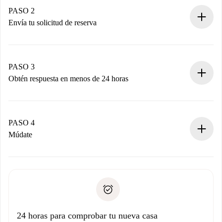
Tienes toda la información necesaria por adelantado.
PASO 2
Envía tu solicitud de reserva
Envía detalles básicos de tu perfil y de tu método de pago.
Recuerda que no te cobraremos nada hasta que el
propietario acepte.
PASO 3
Obtén respuesta en menos de 24 horas
El propietario tiene menos de 24 horas para confirmar.
Si es aceptada, te haremos el cargo y te pondremos en
contacto con el propietario.
PASO 4
Si es rechazada: No te haremos ningún cargo y te
Múdate
ofreceremos alternativas.
Acuerda con el propietario los detalles de tu llegada,
Documentos necesarios si tu propiedad es “
Spotahome
recogida de llaves, etc.
plus
”.
Spotahome sólo transferirá el primer pago al propietario si
Documento de identidad o Pasaporte
no nos comunicas ningún problema.
Prueba de solvencia
Domiciliación del pago
24 horas para comprobar tu nueva casa