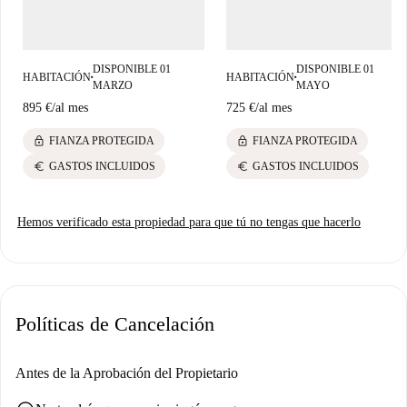
locales únicas.
DISPONIBLE 01
DISPONIBLE 01
HABITACIÓN
HABITACIÓN
■
■
MARZO
MAYO
895 €
/
al mes
725 €
/
al mes
lock
lock
FIANZA PROTEGIDA
FIANZA PROTEGIDA
euro
euro
GASTOS INCLUIDOS
GASTOS INCLUIDOS
Hemos verificado esta propiedad para que tú no tengas que hacerlo
Políticas de Cancelación
Antes de la Aprobación del Propietario