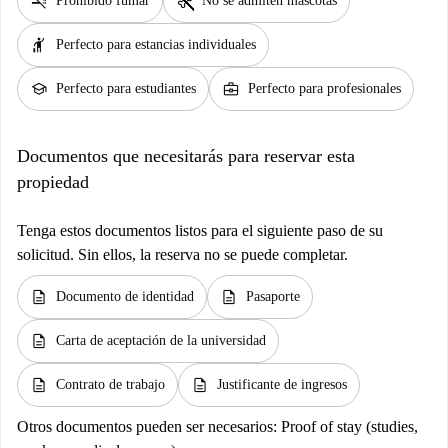
smoke_free
pet_supplies
Prohibido fumar
No se admiten mascotas
hail
Perfecto para estancias individuales
school
business_center
Perfecto para estudiantes
Perfecto para profesionales
Documentos que necesitarás para reservar esta
propiedad
Tenga estos documentos listos para el siguiente paso de su
solicitud. Sin ellos, la reserva no se puede completar.
description
description
Documento de identidad
Pasaporte
description
Carta de aceptación de la universidad
description
description
Contrato de trabajo
Justificante de ingresos
Otros documentos pueden ser necesarios:
Proof of stay (studies,