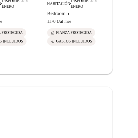
DISPONIBLE 02
DISPONIBLE 02
N
HABITACIÓN
HABITACIÓ
■
■
ENERO
ENERO
Bedroom 5
Bedroom 6
es
1170 €
/
al mes
1170 €
/
al m
lock
lock
A PROTEGIDA
FIANZA PROTEGIDA
FIANZ
euro
euro
S INCLUIDOS
GASTOS INCLUIDOS
GASTO