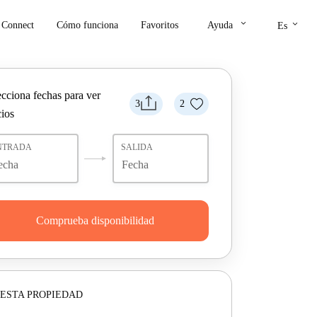
keyboard_arrow_down
keyboard_arrow_down
Connect
Cómo funciona
Favoritos
Ayuda
Es
ecciona fechas para ver
3
2
cios
NTRADA
SALIDA
Comprueba disponibilidad
ESTA PROPIEDAD