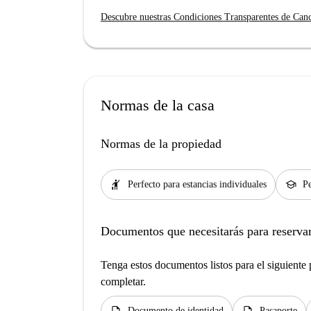
Descubre nuestras Condiciones Transparentes de Can
Normas de la casa
Normas de la propiedad
hail
school
Perfecto para estancias individuales
Pe
Documentos que necesitarás para reservar
Tenga estos documentos listos para el siguiente p
completar.
description
description
Documento de identidad
Pasaporte