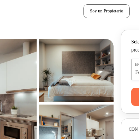
Soy un Propietario
Sel
pre
E
CON 