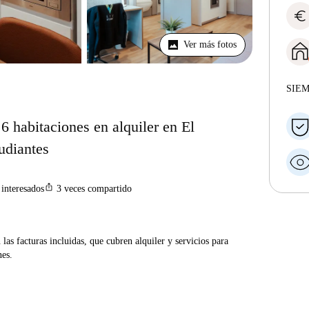
euro
Ver más fotos
SIE
6 habitaciones en alquiler en El
udiantes
ios_share
interesados
3
veces compartido
las facturas incluidas, que cubren alquiler y servicios para
nes.