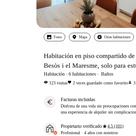
Fotos
Mapa
Otras habitaciones
Habitación en piso compartido de 
Besòs i el Maresme, solo para est
Habitación
6
habitaciones
Baños
visibility
favorite
person
123
visitas
2
veces guardado como favorito
3
Facturas incluidas
euro
Disfruta de una vida sin preocupaciones con 
una experiencia de alquiler sin complicacio
star
Propietario verificado
4.5 (101)
Profesional
·
4 años
con nosotros