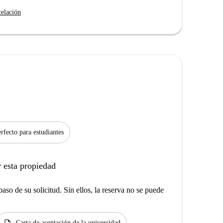
celación
rfecto para estudiantes
 esta propiedad
aso de su solicitud. Sin ellos, la reserva no se puede
description
Carta de aceptación de la universidad