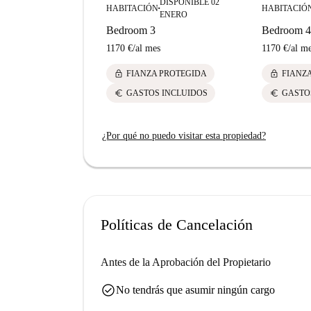
DISPONIBLE 02
HABITACIÓN
HABITACIÓ
■
ENERO
Bedroom 3
Bedroom 4
1170 €
/
al mes
1170 €
/
al m
lock
lock
FIANZA PROTEGIDA
FIANZ
euro
euro
GASTOS INCLUIDOS
GASTO
¿Por qué no puedo visitar esta propiedad?
Políticas de Cancelación
Antes de la Aprobación del Propietario
check_circle
No tendrás que asumir ningún cargo