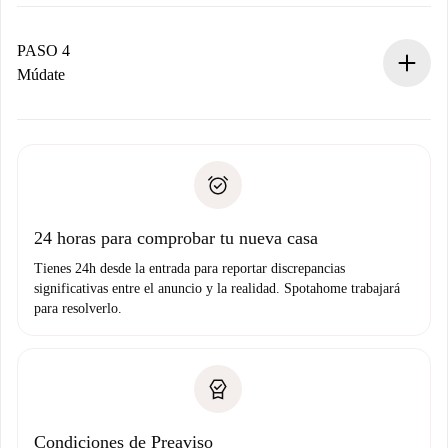
El propietario tiene menos de 24 horas para confirmar.
Si es aceptada, te haremos el cargo y te pondremos en
contacto con el propietario.
PASO 4
Si es rechazada: No te haremos ningún cargo y te
Múdate
ofreceremos alternativas.
Acuerda con el propietario los detalles de tu llegada,
Documentos necesarios si tu propiedad es “
Spotahome
recogida de llaves, etc.
plus
”.
Spotahome sólo transferirá el primer pago al propietario si
Documento de identidad o Pasaporte
no nos comunicas ningún problema.
Prueba de solvencia
Domiciliación del pago
24 horas para comprobar tu nueva casa
Tienes 24h desde la entrada para reportar discrepancias
significativas entre el anuncio y la realidad. Spotahome trabajará
para resolverlo.
Condiciones de Preaviso