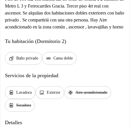
Metro L 3 y Ferrocarriles Gracia. Tercer piso 4rt real con
ascensor. Se alquilan dos habitaciones dobles exteriores con baño
privado . Se compartiriá con una otra persona. Hay Aire
acondicionado en la zona común , ascensor , lavavajillas y horno
Tu habitación (Dormitorio 2)
soap
airline_seat_flat
Baño privado
Cama doble
Servicios de la propiedad
local_laundry_service
image
ac_unit
Lavadora
Exterior
Aire acondicionado
local_laundry_service
Secadora
Detalles