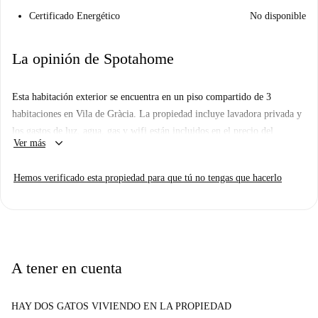
Certificado Energético
No disponible
La opinión de Spotahome
Esta habitación exterior se encuentra en un piso compartido de 3
habitaciones en Vila de Gràcia. La propiedad incluye lavadora privada y
los gastos de luz, agua, gas y wifi están incluidos en el precio del
keyboard_arrow_down
Ver más
alquiler. Verificado por Spotahome, lo que garantiza fiabilidad y
transparencia.
Hemos verificado esta propiedad para que tú no tengas que hacerlo
Ubicada en Vila de Gràcia, esta propiedad está cerca de varias
atracciones de renombre: la Estatua de Ana Frank, la Plaza de la Virreina
y la Plaza de las Mujeres del 36. También encontrará lugares
emblemáticos como el Monumento a Blancanieves y la Escultura de La
Colometa a poca distancia.
A tener en cuenta
HAY DOS GATOS VIVIENDO EN LA PROPIEDAD