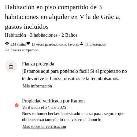
Habitación en piso compartido de 3
habitaciones en alquiler en Vila de Gràcia,
gastos incluidos
Habitación
3
habitaciones
2
Baños
visibility
favorite
person
334
visitas
13
veces guardado como favorito
11
interesados
ios_share
5
veces compartido
Fianza protegida
lock
¡Estamos aquí para ponértelo fácil! Si el propietario no
te devuelve la fianza, nosotros te la reembolsamos.
Más información
propiedad verificada por Ramon
Verificado el
24 abr 2025
Nuestro homechecker ha revisado la casa para asegurar que
obtienes exactamente lo que ves en el anuncio.
Más sobre la verificación