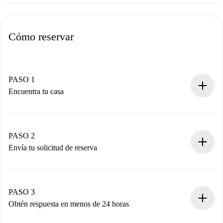
Cómo reservar
PASO 1
Encuentra tu casa
Proceso de reserva 100% online.
Casas y Propietarios verificados.
Tienes toda la información necesaria por adelantado.
PASO 2
Envía tu solicitud de reserva
Envía detalles básicos de tu perfil y de tu método de pago.
Recuerda que no te cobraremos nada hasta que el
propietario acepte.
PASO 3
Obtén respuesta en menos de 24 horas