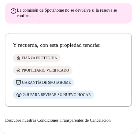
error
La comisión de Spotahome
no se devuelve
si la reserva se
confirma
Y recuerda, con esta propiedad tendrás:
lock
FIANZA PROTEGIDA
check_circle
PROPIETARIO VERIFICADO
GARANTÍA DE SPOTAHOME
24H PARA REVISAR SU NUEVO HOGAR
Descubre nuestras Condiciones Transparentes de Cancelación