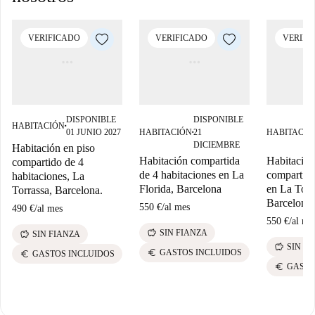
VERIFICADO
VERIFICADO
VERIFI
DISPONIBLE
DISPONIBLE
HABITACIÓN
■
01 JUNIO 2027
HABITACIÓN
21
HABITACIÓ
■
DICIEMBRE
Habitación en piso
Habitación compartida
Habitación
compartido de 4
de 4 habitaciones en La
compartido
habitaciones, La
Florida, Barcelona
en La Torr
Torrassa, Barcelona.
Barcelona
550 €
/
al mes
490 €
/
al mes
550 €
/
al me
savings
SIN FIANZA
savings
SIN FIANZA
savings
SIN F
euro
GASTOS INCLUIDOS
euro
GASTOS INCLUIDOS
euro
GASTO