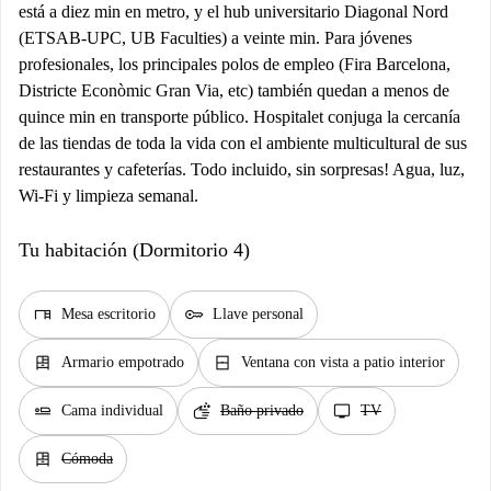
está a diez min en metro, y el hub universitario Diagonal Nord
(ETSAB-UPC, UB Faculties) a veinte min. Para jóvenes
profesionales, los principales polos de empleo (Fira Barcelona,
Districte Econòmic Gran Via, etc) también quedan a menos de
quince min en transporte público. Hospitalet conjuga la cercanía
de las tiendas de toda la vida con el ambiente multicultural de sus
restaurantes y cafeterías. Todo incluido, sin sorpresas! Agua, luz,
Wi-Fi y limpieza semanal.
Tu habitación (Dormitorio 4)
desk
key
Mesa escritorio
Llave personal
dresser
window_closed
Armario empotrado
Ventana con vista a patio interior
airline_seat_flat
soap
tv
Cama individual
Baño privado
TV
dresser
Cómoda