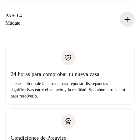
El propietario tiene menos de 24 horas para confirmar.
Si es aceptada, te haremos el cargo y te pondremos en
contacto con el propietario.
PASO 4
Si es rechazada: No te haremos ningún cargo y te
Múdate
ofreceremos alternativas.
Acuerda con el propietario los detalles de tu llegada,
Documentos necesarios si tu propiedad es “
Spotahome
recogida de llaves, etc.
plus
”.
Spotahome sólo transferirá el primer pago al propietario si
Documento de identidad o Pasaporte
no nos comunicas ningún problema.
Prueba de solvencia
Domiciliación del pago
24 horas para comprobar tu nueva casa
Tienes 24h desde la entrada para reportar discrepancias
significativas entre el anuncio y la realidad. Spotahome trabajará
para resolverlo.
Condiciones de Preaviso