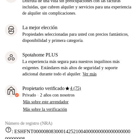
Disfruta de una vida sin preocupaciones con las facturas
incluidas, que cubren alquiler y servicios para una experiencia
de alquiler sin complicaciones.
La mejor elección
Propiedades seleccionadas para usted con precios fantásticos,
disponibilidad y primera categoría.
Spotahome PLUS
La experiencia más segura para nuestros inquilinos más
exigentes. Estándares más altos de seguridad y soporte
adicional durante todo el alquiler.
Ver más
star
Propietario verificado
4 (75)
Privado
·
2 años
con nosotros
Más sobre este arrendador
Más sobre la verificación
Número de registro (NRA)
help
:
ESHFNT000008083000142521004000000000000000000
00000008