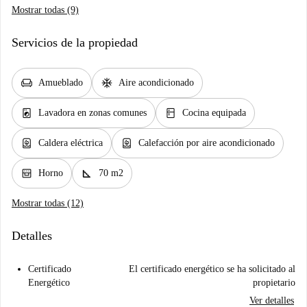
Mostrar todas (9)
Servicios de la propiedad
chair
ac_unit
Amueblado
Aire acondicionado
local_laundry_service
kitchen
Lavadora en zonas comunes
Cocina equipada
water_heater
water_heater
Caldera eléctrica
Calefacción por aire acondicionado
oven_gen
square_foot
Horno
70 m2
Mostrar todas (12)
Detalles
Certificado
El certificado energético se ha solicitado al
Energético
propietario
Ver detalles