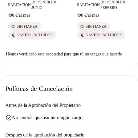
DISPONIBLE 01
DISPONIBLE 01
HABITACIÓN
HABITACIÓN
■
■
JUNIO
FEBRERO
490 €
/
al mes
490 €
/
al mes
savings
savings
SIN FIANZA
SIN FIANZA
euro
euro
GASTOS INCLUIDOS
GASTOS INCLUIDOS
Hemos verificado esta propiedad para que tú no tengas que hacerlo
Políticas de Cancelación
Antes de la Aprobación del Propietario
check_circle
No tendrás que asumir ningún cargo
Después de la aprobación del propietario: