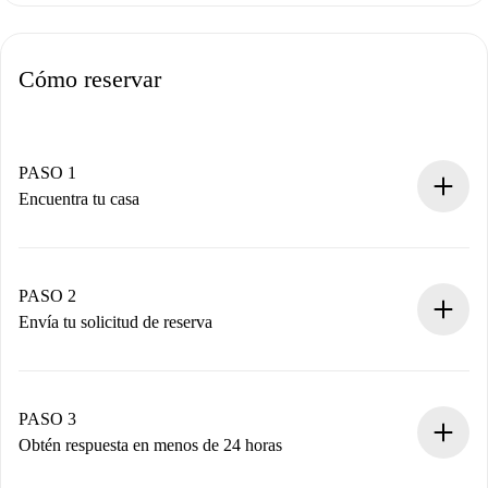
Cómo reservar
PASO 1
Encuentra tu casa
Proceso de reserva 100% online.
Casas y Propietarios verificados.
Tienes toda la información necesaria por adelantado.
PASO 2
Envía tu solicitud de reserva
Envía detalles básicos de tu perfil y de tu método de pago.
Recuerda que no te cobraremos nada hasta que el
propietario acepte.
PASO 3
Obtén respuesta en menos de 24 horas