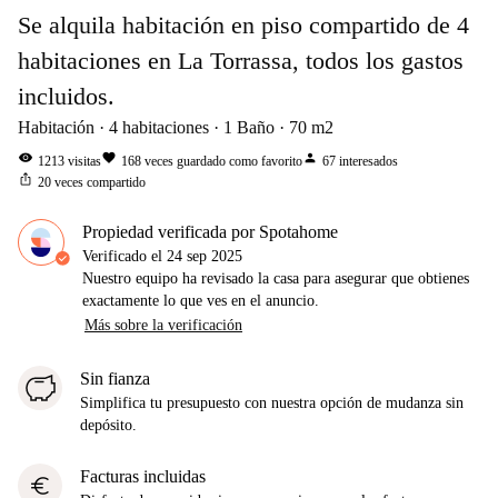
Se alquila habitación en piso compartido de 4
habitaciones en La Torrassa, todos los gastos
incluidos.
Habitación
4
habitaciones
1
Baño
70
m2
visibility
favorite
person
1213
visitas
168
veces guardado como favorito
67
interesados
ios_share
20
veces compartido
Propiedad verificada por Spotahome
Verificado el
24 sep 2025
Nuestro equipo ha revisado la casa para asegurar que obtienes
exactamente lo que ves en el anuncio.
Más sobre la verificación
Sin fianza
Simplifica tu presupuesto con nuestra opción de mudanza sin
depósito.
Facturas incluidas
euro