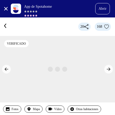
App de Spotahome
Abrir
20
168
VERIFICADO
Fotos
Mapa
Vídeo
Otras habitaciones