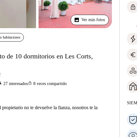
lock
Ver más fotos
s habitaciones
euro
o de 10 dormitorios en Les Corts,
2
son
ios_share
27
interesados
8
veces compartido
SIE
 propietario no te devuelve la fianza, nosotros te la