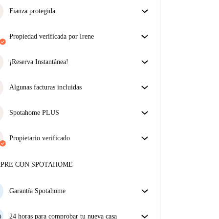
Fianza protegida
¡Estamos aquí para ponértelo fácil! Si el propietario
no te devuelve la fianza, nosotros te la
propiedad verificada por Irene
reembolsamos.
Más información
Nuestro homechecker ha revisado la casa para
asegurar que obtienes exactamente lo que ves en el
¡Reserva Instantánea!
anuncio.
¡Buenas noticias! Tu solicitud de reserva será
Más sobre la verificación
aceptada de inmediato si reúnes las
Algunas facturas incluidas
condiciones de la
Reserva Instantánea.
Algunas facturas están incluidas; otras no. Consulta
la descripción del anuncio para ver qué suministros
Spotahome PLUS
están incluidos en tu alquiler y cuáles tendrás que
La experiencia más segura para nuestros inquilinos
pagar aparte.
más exigentes. Estándares más altos de seguridad y
Propietario verificado
soporte adicional durante todo el alquiler.
Ver más
Privado
·
8 años
con nosotros
Más sobre este arrendador
MPRE CON SPOTAHOME
Más sobre la verificación
Garantía Spotahome
Si el propietario cancela tu reserva dentro de las 48
horas previas a la fecha de entrada, Spotahome A) te
24 horas para comprobar tu nueva casa