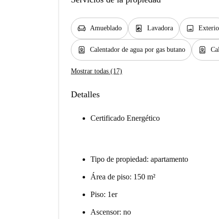
chair
local_laundry_service
image
Amueblado
Lavadora
Exterio
water_heater
water_heater
Calentador de agua por gas butano
Cal
Mostrar todas (17)
Detalles
Certificado Energético
Tipo de propiedad: apartamento
Área de piso: 150 m²
Piso: 1er
Ascensor: no