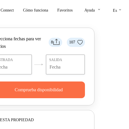
keyboard_arrow_down
keyboard_arrow_down
Connect
Cómo funciona
Favoritos
Ayuda
Es
ecciona fechas para ver
8
107
cios
NTRADA
SALIDA
Comprueba disponibilidad
ESTA PROPIEDAD