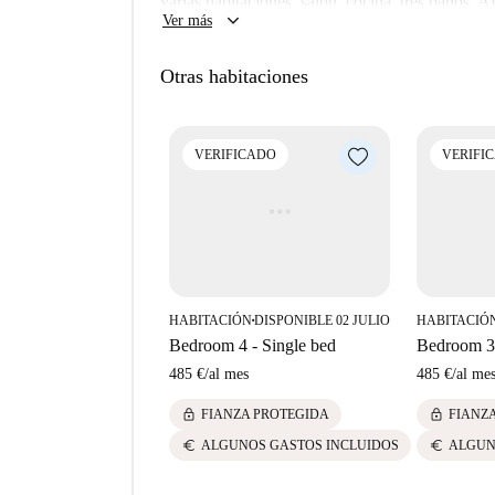
varias habitaciones, salón, cocina, tres 
keyboard_arrow_down
Robokeeper, lo que te sumergirá en el patrimonio
Ver más
muy soleada. El piso es muy céntrico, cerca de 
animado barrio y conviértelo en tu hogar hoy m
Supermercados, farmacias, bancos, gasolineras y
Otras habitaciones
pocos metros del "Metro de Badal y Collblac",
no tiene escritorio
VERIFICADO
VERIFI
HABITACIÓN
DISPONIBLE 02 JULIO
HABITACIÓ
■
Bedroom 4 - Single bed
Bedroom 3 
485 €
/
al mes
485 €
/
al me
lock
lock
FIANZA PROTEGIDA
FIANZ
euro
euro
ALGUNOS GASTOS INCLUIDOS
ALGUN