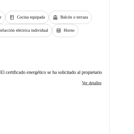
kitchen
balcony
r
Cocina equipada
Balcón o terraza
oven_gen
efacción eléctrica individual
Horno
El certificado energético se ha solicitado al propietario
Ver detalles