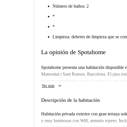
Número de baños: 2
*
*
Limpieza: deberes de limpieza que se comp
La opinión de Spotahome
Spotahome presenta una habitación disponible e
Maternitat i Sant Ramon, Barcelona. El piso es
incluye comodidades como lavadora de uso privad
keyboard_arrow_down
Ver más
estudiantes Erasmus, y la propiedad ofrece un am
inquilinos disfrutar de una comunidad vibrante.
Descripción de la habitación
Ubicado en el corazón de La Maternitat i Sant R
atracciones cercanas. Encontrarás varios puntos 
Habitación privada exterior con gran terraza so
Sentits y Flor Gelato Barcelona, así como merc
y muy luminosas con Wifi, armario ropero. Incl
turísticos emblemáticos a poca distancia, como