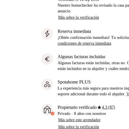
Nuestro homechecker ha revisado la casa pa
anuncio.
Más sobre la verificación
Reserva inmediata
¡Obtén confirmación inmediata! Tu solicitu
condiciones de reserva inmediata
Algunas facturas incluidas
euro
Algunas facturas están incluidas; otras no. 
están incluidos en tu alquiler y cuáles tendr
Spotahome PLUS
La experiencia más segura para nuestros inq
soporte adicional durante todo el alquiler.
V
star
Propietario verificado
4.3 (87)
Privado
·
8 años
con nosotros
Más sobre este arrendador
Más sobre la verificación