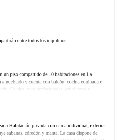
artirán entre todos los inquilinos
n un piso compartido de 10 habitaciones en La
tá amueblado y cuenta con balcón, cocina equipada e
o. Es ideal para profesionales, estudiantes y
biente confortable a la vez que permite a los
amon, el piso ofrece fácil acceso a diversas
de interés, incluyendo deliciosos restaurantes como 3
leada Habitación privada con cama individual, exterior
ados como Darizala 5. También encontrarás destinos
uye sabanas, edredón y manta. La casa dispone de
 la Estatua de Ladislao Kubala y el Camp Nou