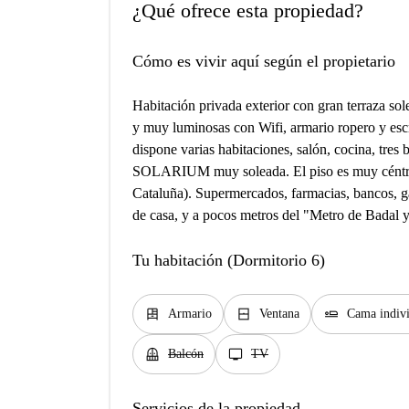
¿Qué ofrece esta propiedad?
Cómo es vivir aquí según el propietario
Habitación privada exterior con gran terraza so
y muy luminosas con Wifi, armario ropero y escr
dispone varias habitaciones, salón, cocina,
SOLARIUM muy soleada. El piso es muy céntric
Cataluña). Supermercados, farmacias, bancos, ga
de casa, y a pocos metros del "Metro de Badal 
Tu habitación (Dormitorio 6)
dresser
window_closed
airline_seat_flat
Armario
Ventana
Cama indiv
balcony
tv
Balcón
TV
Servicios de la propiedad