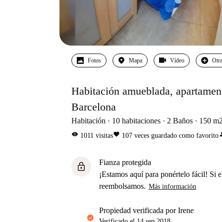
Fotos
Mapa
Vídeo
Otra
Habitación amueblada, apartament
Barcelona
Habitación
10
habitaciones
2
Baños
150
m
visibility
favorite
per
1011
visitas
107
veces guardado como favorito
Fianza protegida
lock
¡Estamos aquí para ponértelo fácil! Si el
reembolsamos.
Más información
propiedad verificada por Irene
Verificado el
14 sep 2018