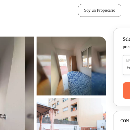
Soy un Propietario
Sel
pre
E
CON 