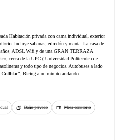
leada Habitación privada con cama individual, exterior
itorio. Incluye sabanas, edredón y manta. La casa de
 tres baños, ADSL Wifi y de una GRAN TERRAZA
o, cerca de la UPC ( Universidad Politecnica de
solineras y todo tipo de negocios. Autobuses a lado
y Collblac", Bicing a un minuto andando.
soap
desk
idual
Baño privado
Mesa escritorio